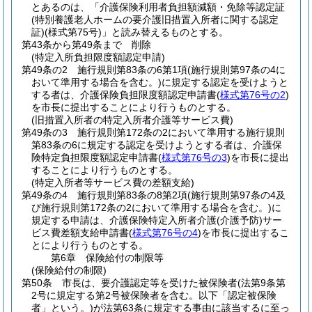
とあるのは、「介護保険利用者負担額減額・免除等認定証
(特別養護老人ホームの要介護旧措置入所者に関する認定
証)
(様式第75号)
」と読み替えるものとする。
第43条から第49条まで
削除
(特定入所負担限度額認定申請)
第49条の2
施行規則第83条の6第1項
(施行規則第97条の4に
おいて準用する場合を含む。)
に規定する認定を受けようと
する者は、介護保険負担限度額認定申請書
(
様式第76号の2
)
を市長に提出することにより行うものとする。
(旧措置入所者の特定入所者介護等サービス費)
第49条の3
施行規則第172条の2において準用する施行規則
第83条の6に規定する認定を受けようとする者は、介護保
険特定負担限度額認定申請書
(
様式第76号の3
)
を市長に提出
することにより行うものとする。
(特定入所者等サービス費の差額支給)
第49条の4
施行規則第83条の8第2項
(施行規則第97条の4及
び施行規則第172条の2において準用する場合を含む。)
に
規定する申請は、介護保険特定入所者介護
(介護予防)
サー
ビス費差額支給申請書
(
様式第76号の4
)
を市長に提出するこ
とにより行うものとする。
第6章
保険給付の制限等
(保険給付の制限)
第50条
市長は、要介護認定等を受けた被保険者
(法第9条第
2号に規定する第2号被保険者を含む。以下「認定被保険
者」という。)
が法第63条に規定する事由に該当するに至っ