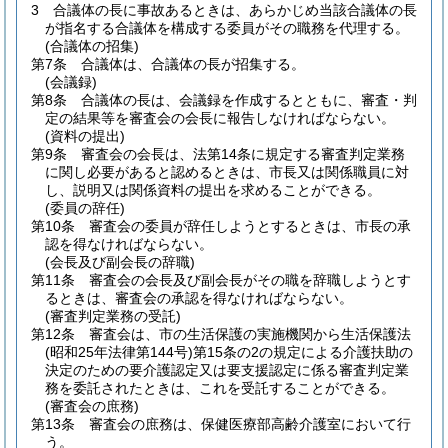
3
合議体の長に事故あるときは、あらかじめ当該合議体の長
が指名する合議体を構成する委員がその職務を代理する。
(合議体の招集)
第7条
合議体は、合議体の長が招集する。
(会議録)
第8条
合議体の長は、会議録を作成するとともに、審査・判
定の結果等を審査会の会長に報告しなければならない。
(資料の提出)
第9条
審査会の会長は、法第14条に規定する審査判定業務
に関し必要があると認めるときは、市長又は関係職員に対
し、説明又は関係資料の提出を求めることができる。
(委員の辞任)
第10条
審査会の委員が辞任しようとするときは、市長の承
認を得なければならない。
(会長及び副会長の辞職)
第11条
審査会の会長及び副会長がその職を辞職しようとす
るときは、審査会の承認を得なければならない。
(審査判定業務の受託)
第12条
審査会は、市の生活保護の実施機関から生活保護法
(昭和25年法律第144号)
第15条の2の規定による介護扶助の
決定のための要介護認定又は要支援認定に係る審査判定業
務を委託されたときは、これを受託することができる。
(審査会の庶務)
第13条
審査会の庶務は、保健医療部高齢介護室において行
う。