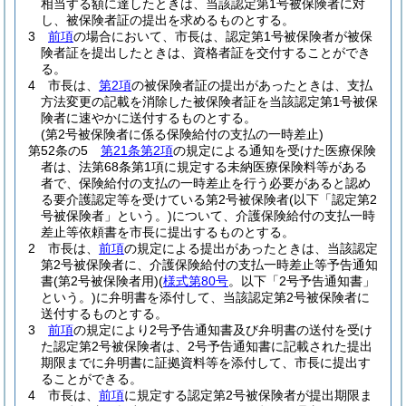
相当する額に達したときは、当該認定第1号被保険者に対
し、被保険者証の提出を求めるものとする。
3
前項
の場合において、市長は、認定第1号被保険者が被保
険者証を提出したときは、資格者証を交付することができ
る。
4
市長は、
第2項
の被保険者証の提出があったときは、支払
方法変更の記載を消除した被保険者証を当該認定第1号被保
険者に速やかに送付するものとする。
(第2号被保険者に係る保険給付の支払の一時差止)
第52条の5
第21条第2項
の規定による通知を受けた医療保険
者は、法第68条第1項に規定する未納医療保険料等がある
者で、保険給付の支払の一時差止を行う必要があると認め
る要介護認定等を受けている第2号被保険者
(以下「認定第2
号被保険者」という。)
について、介護保険給付の支払一時
差止等依頼書を市長に提出するものとする。
2
市長は、
前項
の規定による提出があったときは、当該認定
第2号被保険者に、介護保険給付の支払一時差止等予告通知
書
(第2号被保険者用)
(
様式第80号
。以下「2号予告通知書」
という。)
に弁明書を添付して、当該認定第2号被保険者に
送付するものとする。
3
前項
の規定により2号予告通知書及び弁明書の送付を受け
た認定第2号被保険者は、2号予告通知書に記載された提出
期限までに弁明書に証拠資料等を添付して、市長に提出す
ることができる。
4
市長は、
前項
に規定する認定第2号被保険者が提出期限ま