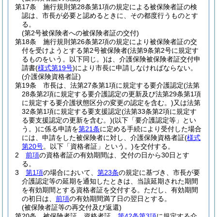
第17条
施行規則第28条第1項の規定による被保険者証の検
認は、市長が必要と認めるときに、その都度行うものとす
る。
(第2号被保険者への被保険者証の交付)
第18条
施行規則第26条第2項の規定により被保険者証の交
付を受けようとする第2号被保険者
(法第9条第2号に規定す
るものをいう。以下同じ。)
は、介護保険被保険者証交付申
請書
(
様式第19号
)
により市長に申請しなければならない。
(介護保険資格者証)
第19条
市長は、法第27条第1項に規定する要介護認定
(法第
28条第2項に規定する要介護認定の更新及び法第29条第1項
に規定する要介護状態区分の変更の認定を含む。)
又は法第
32条第1項に規定する要支援認定
(法第33条第2項に規定す
る要支援認定の更新を含む。)
(以下「要介護認定等」とい
う。)
に係る申請を
第21条
に定める手続により受付した場合
には、申請をした被保険者に対し、介護保険資格者証
(
様式
第20号
。以下「資格者証」という。)
を交付する。
2
前項
の資格者証の有効期間は、交付の日から30日とす
る。
3
第1項
の場合において、
第23条
の規定に基づき、市長が要
介護認定等の延期を通知したときは、当該延期された期間
を有効期間とする資格者証を交付する。
ただし、有効期間
の初日は、
前項
の有効期間満了日の翌日とする。
(被保険者証等の再交付及び返還)
第20条
被保険者証、資格者証、
第42条第3項
に規定する介