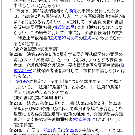
保険者情報が確認できる書類とする。)
を添付して、市長に
申請しなければならない。
2
市長は、第2号被保険者から
前項
の申請を受付したとき
は、当該第2号被保険者が加入している医療保険者
(法第7条
第7項に定めるものをいう。)
に対して、介護保険要介護認
定等申請受理通知書
(
様式第23号
)
により通知しなければな
らない。
この場合において、市長は、介護保険給付の支払
一時差止等依頼書
(
様式第23号の2
)
の
様式
をあわせて送付す
るものとする。
(要介護認定の変更申請)
第22条
法第29条第1項に規定する要介護状態区分の変更の
認定
(以下「変更認定」という。)
を受けようとする被保険
者は、介護保険要介護認定・要支援認定区分変更申請書
(
様
式第24号
)
に被保険者証を添付して、市長に申請しなければ
ならない。
2
第19条
の規定は、変更申請について準用する。
この場合
において、「法第27条第1項」とあるのは「法第29条第1
項」と読み替えるものとする。
(要介護認定等の延期通知)
第23条
法第27条第11項ただし書
(法第29条第2項、第32条
第9項及び第33条第4項において準用する場合を含む。)
の
規定による要介護認定等の延期の通知は、介護保険要介護
認定・要支援認定等延期通知書
(
様式第25号
)
により行う。
(認定調査)
第24条
市長は、
第21条
又は
第22条
の申請があったときは、