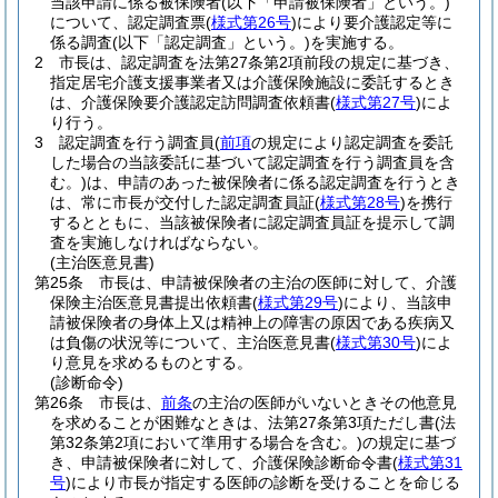
当該申請に係る被保険者
(以下「申請被保険者」という。)
について、認定調査票
(
様式第26号
)
により要介護認定等に
係る調査
(以下「認定調査」という。)
を実施する。
2
市長は、認定調査を法第27条第2項前段の規定に基づき、
指定居宅介護支援事業者又は介護保険施設に委託するとき
は、介護保険要介護認定訪問調査依頼書
(
様式第27号
)
によ
り行う。
3
認定調査を行う調査員
(
前項
の規定により認定調査を委託
した場合の当該委託に基づいて認定調査を行う調査員を含
む。)
は、申請のあった被保険者に係る認定調査を行うとき
は、常に市長が交付した認定調査員証
(
様式第28号
)
を携行
するとともに、当該被保険者に認定調査員証を提示して調
査を実施しなければならない。
(主治医意見書)
第25条
市長は、申請被保険者の主治の医師に対して、介護
保険主治医意見書提出依頼書
(
様式第29号
)
により、当該申
請被保険者の身体上又は精神上の障害の原因である疾病又
は負傷の状況等について、主治医意見書
(
様式第30号
)
によ
り意見を求めるものとする。
(診断命令)
第26条
市長は、
前条
の主治の医師がいないときその他意見
を求めることが困難なときは、法第27条第3項ただし書
(法
第32条第2項において準用する場合を含む。)
の規定に基づ
き、申請被保険者に対して、介護保険診断命令書
(
様式第31
号
)
により市長が指定する医師の診断を受けることを命じる