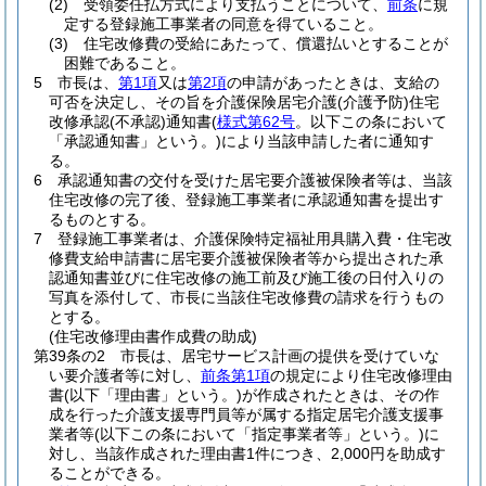
(2)
受領委任払方式により支払うことについて、
前条
に規
定する登録施工事業者の同意を得ていること。
(3)
住宅改修費の受給にあたって、償還払いとすることが
困難であること。
5
市長は、
第1項
又は
第2項
の申請があったときは、支給の
可否を決定し、その旨を介護保険居宅介護
(介護予防)
住宅
改修承認
(不承認)
通知書
(
様式第62号
。以下この条において
「承認通知書」という。)
により当該申請した者に通知す
る。
6
承認通知書の交付を受けた居宅要介護被保険者等は、当該
住宅改修の完了後、登録施工事業者に承認通知書を提出す
るものとする。
7
登録施工事業者は、介護保険特定福祉用具購入費・住宅改
修費支給申請書に居宅要介護被保険者等から提出された承
認通知書並びに住宅改修の施工前及び施工後の日付入りの
写真を添付して、市長に当該住宅改修費の請求を行うもの
とする。
(住宅改修理由書作成費の助成)
第39条の2
市長は、居宅サービス計画の提供を受けていな
い要介護者等に対し、
前条第1項
の規定により住宅改修理由
書
(以下「理由書」という。)
が作成されたときは、その作
成を行った介護支援専門員等が属する指定居宅介護支援事
業者等
(以下この条において「指定事業者等」という。)
に
対し、当該作成された理由書1件につき、2,000円を助成す
ることができる。