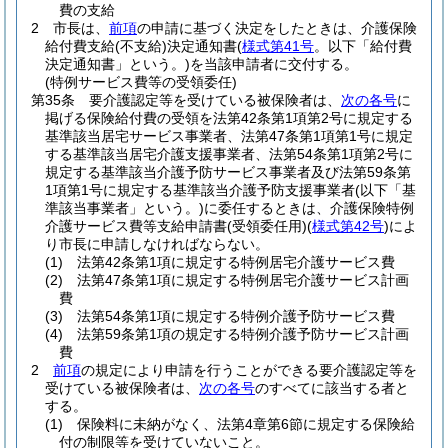
費の支給
2
市長は、
前項
の申請に基づく決定をしたときは、介護保険
給付費支給
(不支給)
決定通知書
(
様式第41号
。以下「給付費
決定通知書」という。)
を当該申請者に交付する。
(特例サービス費等の受領委任)
第35条
要介護認定等を受けている被保険者は、
次の各号
に
掲げる保険給付費の受領を法第42条第1項第2号に規定する
基準該当居宅サービス事業者、法第47条第1項第1号に規定
する基準該当居宅介護支援事業者、法第54条第1項第2号に
規定する基準該当介護予防サービス事業者及び法第59条第
1項第1号に規定する基準該当介護予防支援事業者
(以下「基
準該当事業者」という。)
に委任するときは、介護保険特例
介護サービス費等支給申請書
(受領委任用)
(
様式第42号
)
によ
り市長に申請しなければならない。
(1)
法第42条第1項に規定する特例居宅介護サービス費
(2)
法第47条第1項に規定する特例居宅介護サービス計画
費
(3)
法第54条第1項に規定する特例介護予防サービス費
(4)
法第59条第1項の規定する特例介護予防サービス計画
費
2
前項
の規定により申請を行うことができる要介護認定等を
受けている被保険者は、
次の各号
のすべてに該当する者と
する。
(1)
保険料に未納がなく、法第4章第6節に規定する保険給
付の制限等を受けていないこと。