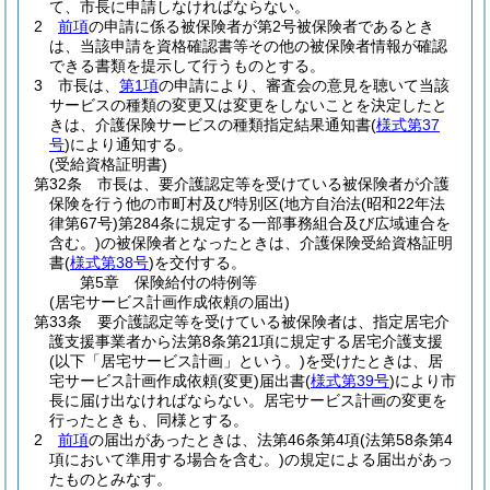
て、市長に申請しなければならない。
2
前項
の申請に係る被保険者が第2号被保険者であるとき
は、当該申請を資格確認書等その他の被保険者情報が確認
できる書類を提示して行うものとする。
3
市長は、
第1項
の申請により、審査会の意見を聴いて当該
サービスの種類の変更又は変更をしないことを決定したと
きは、介護保険サービスの種類指定結果通知書
(
様式第37
号
)
により通知する。
(受給資格証明書)
第32条
市長は、要介護認定等を受けている被保険者が介護
保険を行う他の市町村及び特別区
(地方自治法
(昭和22年法
律第67号)
第284条に規定する一部事務組合及び広域連合を
含む。)
の被保険者となったときは、介護保険受給資格証明
書
(
様式第38号
)
を交付する。
第5章
保険給付の特例等
(居宅サービス計画作成依頼の届出)
第33条
要介護認定等を受けている被保険者は、指定居宅介
護支援事業者から法第8条第21項に規定する居宅介護支援
(以下「居宅サービス計画」という。)
を受けたときは、居
宅サービス計画作成依頼
(変更)
届出書
(
様式第39号
)
により市
長に届け出なければならない。
居宅サービス計画の変更を
行ったときも、同様とする。
2
前項
の届出があったときは、法第46条第4項
(法第58条第4
項において準用する場合を含む。)
の規定による届出があっ
たものとみなす。