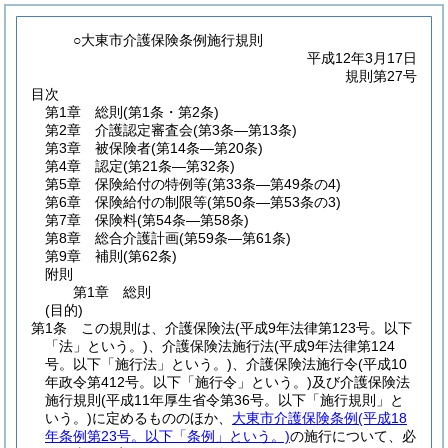
○大東市介護保険条例施行規則
平成12年3月17日
規則第27号
目次
第1章
総則
(第1条・第2条)
第2章
介護認定審査会
(第3条―第13条)
第3章
被保険者
(第14条―第20条)
第4章
認定
(第21条―第32条)
第5章
保険給付の特例等
(第33条―第49条の4)
第6章
保険給付の制限等
(第50条―第53条の3)
第7章
保険料
(第54条―第58条)
第8章
総合介護計画
(第59条―第61条)
第9章
補則
(第62条)
附則
第1章
総則
(目的)
第1条
この規則は、介護保険法
(平成9年法律第123号。以下
「法」という。)
、介護保険法施行法
(平成9年法律第124
号。以下「施行法」という。)
、介護保険法施行令
(平成10
年政令第412号。以下「施行令」という。)
及び介護保険法
施行規則
(平成11年厚生省令第36号。以下「施行規則」と
いう。)
に定めるもののほか、
大東市介護保険条例
(平成18
年条例第23号。以下「条例」という。)
の施行について、必