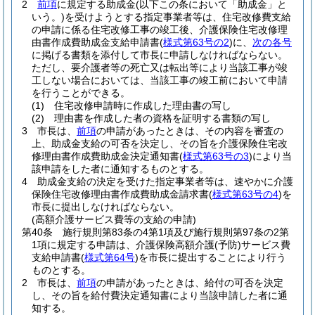
2
前項
に規定する助成金
(以下この条において「助成金」と
いう。)
を受けようとする指定事業者等は、住宅改修費支給
の申請に係る住宅改修工事の竣工後、介護保険住宅改修理
由書作成費助成金支給申請書
(
様式第63号の2
)
に、
次の各号
に掲げる書類を添付して市長に申請しなければならない。
ただし、要介護者等の死亡又は転出等により当該工事が竣
工しない場合においては、当該工事の竣工前において申請
を行うことができる。
(1)
住宅改修申請時に作成した理由書の写し
(2)
理由書を作成した者の資格を証明する書類の写し
3
市長は、
前項
の申請があったときは、その内容を審査の
上、助成金支給の可否を決定し、その旨を介護保険住宅改
修理由書作成費助成金決定通知書
(
様式第63号の3
)
により当
該申請をした者に通知するものとする。
4
助成金支給の決定を受けた指定事業者等は、速やかに介護
保険住宅改修理由書作成費助成金請求書
(
様式第63号の4
)
を
市長に提出しなければならない。
(高額介護サービス費等の支給の申請)
第40条
施行規則第83条の4第1項及び施行規則第97条の2第
1項に規定する申請は、介護保険高額介護
(予防)
サービス費
支給申請書
(
様式第64号
)
を市長に提出することにより行う
ものとする。
2
市長は、
前項
の申請があったときは、給付の可否を決定
し、その旨を給付費決定通知書により当該申請した者に通
知する。