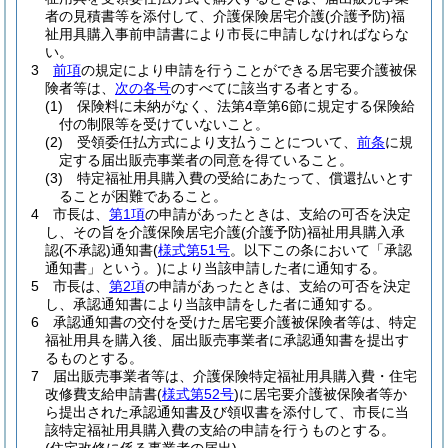
者の見積書等を添付して、介護保険居宅介護
(介護予防)
福
祉用具購入事前申請書により市長に申請しなければならな
い。
3
前項
の規定により申請を行うことができる居宅要介護被保
険者等は、
次の各号
のすべてに該当する者とする。
(1)
保険料に未納がなく、法第4章第6節に規定する保険給
付の制限等を受けていないこと。
(2)
受領委任払方式により支払うことについて、
前条
に規
定する届出販売事業者の同意を得ていること。
(3)
特定福祉用具購入費の受給にあたって、償還払いとす
ることが困難であること。
4
市長は、
第1項
の申請があったときは、支給の可否を決定
し、その旨を介護保険居宅介護
(介護予防)
福祉用具購入承
認
(不承認)
通知書
(
様式第51号
。以下この条において「承認
通知書」という。)
により当該申請した者に通知する。
5
市長は、
第2項
の申請があったときは、支給の可否を決定
し、承認通知書により当該申請をした者に通知する。
6
承認通知書の交付を受けた居宅要介護被保険者等は、特定
福祉用具を購入後、届出販売事業者に承認通知書を提出す
るものとする。
7
届出販売事業者等は、介護保険特定福祉用具購入費・住宅
改修費支給申請書
(
様式第52号
)
に居宅要介護被保険者等か
ら提出された承認通知書及び領収書を添付して、市長に当
該特定福祉用具購入費の支給の申請を行うものとする。