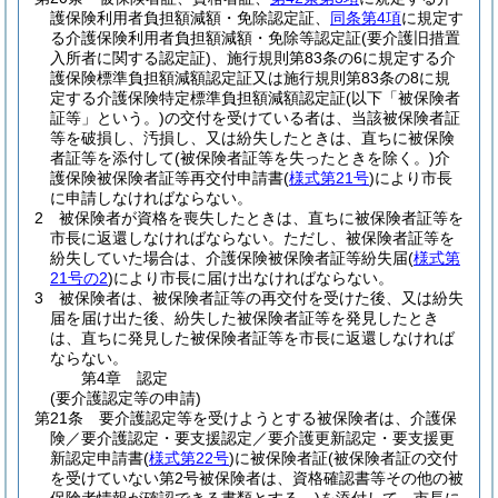
護保険利用者負担額減額・免除認定証、
同条第4項
に規定す
る介護保険利用者負担額減額・免除等認定証
(要介護旧措置
入所者に関する認定証)
、施行規則第83条の6に規定する介
護保険標準負担額減額認定証又は施行規則第83条の8に規
定する介護保険特定標準負担額減額認定証
(以下「被保険者
証等」という。)
の交付を受けている者は、当該被保険者証
等を破損し、汚損し、又は紛失したときは、直ちに被保険
者証等を添付して
(被保険者証等を失ったときを除く。)
介
護保険被保険者証等再交付申請書
(
様式第21号
)
により市長
に申請しなければならない。
2
被保険者が資格を喪失したときは、直ちに被保険者証等を
市長に返還しなければならない。
ただし、被保険者証等を
紛失していた場合は、介護保険被保険者証等紛失届
(
様式第
21号の2
)
により市長に届け出なければならない。
3
被保険者は、被保険者証等の再交付を受けた後、又は紛失
届を届け出た後、紛失した被保険者証等を発見したとき
は、直ちに発見した被保険者証等を市長に返還しなければ
ならない。
第4章
認定
(要介護認定等の申請)
第21条
要介護認定等を受けようとする被保険者は、介護保
険／要介護認定・要支援認定／要介護更新認定・要支援更
新認定申請書
(
様式第22号
)
に被保険者証
(被保険者証の交付
を受けていない第2号被保険者は、資格確認書等その他の被