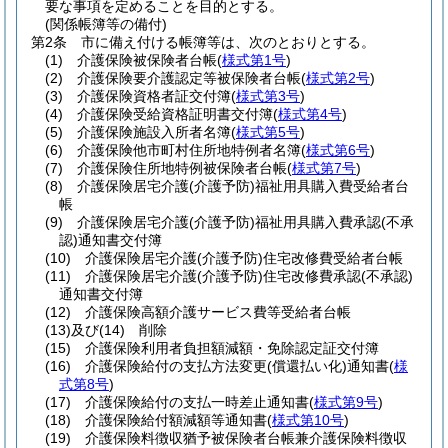
要な事項を定めることを目的とする。
(関係帳簿等の備付)
第2条
市に備え付ける帳簿等は、次のとおりとする。
(1)
介護保険被保険者台帳
(
様式第1号
)
(2)
介護保険要介護認定等被保険者台帳
(
様式第2号
)
(3)
介護保険資格者証交付簿
(
様式第3号
)
(4)
介護保険受給資格証明書交付簿
(
様式第4号
)
(5)
介護保険施設入所者名簿
(
様式第5号
)
(6)
介護保険他市町村住所地特例者名簿
(
様式第6号
)
(7)
介護保険住所地特例被保険者台帳
(
様式第7号
)
(8)
介護保険居宅介護
(介護予防)
福祉用具購入費受給者台
帳
(9)
介護保険居宅介護
(介護予防)
福祉用具購入費承認
(不承
認)
通知書交付簿
(10)
介護保険居宅介護
(介護予防)
住宅改修費受給者台帳
(11)
介護保険居宅介護
(介護予防)
住宅改修費承認
(不承認)
通知書交付簿
(12)
介護保険高額介護サービス費等受給者台帳
(13)及び(14)
削除
(15)
介護保険利用者負担額減額・免除認定証交付簿
(16)
介護保険給付の支払方法変更
(償還払い化)
通知書
(
様
式第8号
)
(17)
介護保険給付の支払一時差止通知書
(
様式第9号
)
(18)
介護保険給付額減額等通知書
(
様式第10号
)
(19)
介護保険料徴収猶予被保険者台帳兼介護保険料徴収