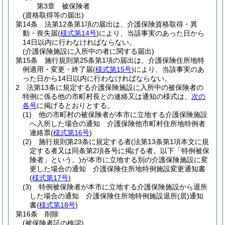
第3章
被保険者
(資格取得等の届出)
第14条
法第12条第1項の届出は、介護保険資格取得・異
動・喪失届
(
様式第14号
)
により、当該事実のあった日から
14日以内に行わなければならない。
(介護保険施設に入所中の者に関する届出)
第15条
施行規則第25条第1項の届出は、介護保険住所地特
例適用・変更・終了届
(
様式第15号
)
により、当該事実のあ
った日から14日以内に行わなければならない。
2
法第13条に規定する介護保険施設に入所中の被保険者の
特例に係る他の市町村長との連絡又は通知の様式は、
次の
各号
に掲げるとおりとする。
(1)
他の市町村の被保険者が本市に立地する介護保険施設
へ入所した場合の通知 介護保険他市町村住所地特例者
連絡票
(
様式第16号
)
(2)
施行規則第23条に規定する者
(法第13条第1項本文に規
定する者又は同条第2項各号に掲げる者。以下「特例被保
険者」という。)
が本市に立地する別の介護保険施設に変
更した場合の通知 介護保険住所地特例施設変更通知書
(
様式第17号
)
(3)
特例被保険者が本市に立地する介護保険施設から退所
した場合の通知 介護保険住所地特例施設退所
(居)
通知
書
(
様式第18号
)
第16条
削除
(被保険者証の検認)