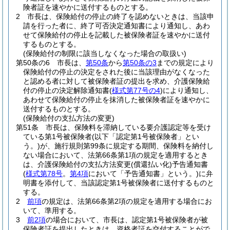
険者証を速やかに送付するものとする。
2
市長は、保険給付の停止の終了を認めないときは、当該申
請を行った者に、終了可否決定通知書により通知し、あわ
せて保険給付の停止を記載した被保険者証を速やかに送付
するものとする。
(保険給付の制限に該当しなくなった場合の取扱い)
第50条の6
市長は、
第50条
から
第50条の3
までの規定により
保険給付の停止の決定をされた後に当該理由がなくなった
と認める者に対して被保険者証の提出を求め、介護保険給
付の停止の決定解除通知書
(
様式第77号の4
)
により通知し、
あわせて保険給付の停止を抹消した被保険者証を速やかに
送付するものとする。
(保険給付の支払方法の変更)
第51条
市長は、保険料を滞納している要介護認定等を受け
ている第1号被保険者
(以下「認定第1号被保険者」とい
う。)
が、施行規則第99条に規定する期間、保険料を納付し
ない場合において、法第66条第1項の規定を適用するとき
は、介護保険給付の支払方法変更
(償還払い化)
予告通知書
(
様式第78号
。
第4項
において「予告通知書」という。)
に弁
明書を添付して、当該認定第1号被保険者に送付するものと
する。
2
前項
の規定は、法第66条第2項の規定を適用する場合にお
いて、準用する。
3
前2項
の場合において、市長は、認定第1号被保険者が被
保険者証を提出したときは、資格者証を交付することがで