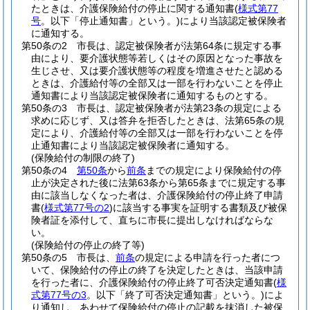
たときは、介護保険給付の停止に関する通知書
(
様式第77
号
。以下「停止通知書」という。)
により当該認定被保険者
に通知する。
第50条の2
市長は、認定被保険者が法第64条に規定する事
由により、要介護状態等若しくはその原因となった事故を
生じさせ、又は要介護状態等の程度を増進させたと認める
ときは、介護給付等の全部又は一部を行わないことを停止
通知書により当該認定被保険者に通知するものとする。
第50条の3
市長は、認定被保険者が法第23条の規定による
求めに応じず、又は答弁を拒否したときは、法第65条の規
定により、介護給付等の全部又は一部を行わないことを停
止通知書により当該認定被保険者に通知する。
(保険給付の制限の終了)
第50条の4
第50条
から
前条
までの規定により保険給付の停
止が決定された後に法第63条から第65条までに規定する事
由に該当しなくなった者は、介護保険給付の停止終了申請
書
(
様式第77号の2
)
に該当する事実を証明する書類及び被保
険者証を添付して、直ちに市長に提出しなければならな
い。
(保険給付の停止の終了等)
第50条の5
市長は、
前条
の規定による申請を行った者につ
いて、保険給付の停止の終了を決定したときは、当該申請
を行った者に、介護保険給付の停止終了可否決定通知書
(
様
式第77号の3
。以下「終了可否決定通知書」という。)
によ
り通知し、あわせて保険給付の停止の記載を抹消した被保