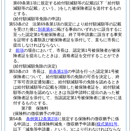
第69条第1項に規定する給付額減額等の記載
(以下「給付額
減額等の記載」という。)
をした被保険者証を送付するもの
とする。
(給付額減額等免除の申請)
第53条の2
法第69条第1項の規定により給付額減額等の記載
を受けた後に
別表第4
に掲げる事由のいずれかに該当するに
至った認定第1号被保険者は、終了等申請書に該当する事実
を証明する書類及び被保険者証を添付して、直ちに市長に
提出しなければならない。
2
前項
の場合において、市長は、認定第1号被保険者が被保
険者証を提出したときは、資格者証を交付することができ
る。
(給付額減額免除の決定)
第53条の3
市長は、
前条第1項
の申請を行った認定第1号被
保険者について、給付額減額等の免除の可否を決定し、終
了等可否決定通知書に、給付額減額等の免除を認めるとき
は給付額減額等の記載を消除した被保険者証を、給付額減
額等の免除を認めないときは当該申請時に提出のあった被
保険者証を添付して、当該認定第1号被保険者に速やかに送
付するものとする。
第7章
保険料
(保険料の徴収猶予の申請)
第54条
条例第12条第2項
に規定する保険料の徴収猶予に係
る申請は、介護保険料減免・徴収猶予申請書
(
様式第81号
。
以下「減免等申請書」という。)
により行わなければならな