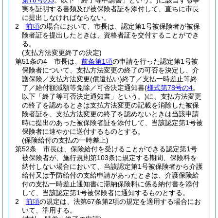
第78号の3
。以下「終了等申請書」という。)
に該当する事
実を証明する書類及び被保険者証を添付して、直ちに市長
に提出しなければならない。
2
前項
の場合において、市長は、認定第1号被保険者が被保
険者証を提出したときは、資格者証を交付することができ
る。
(支払方法変更終了の決定)
第51条の4
市長は、
前条第1項
の申請を行った認定第1号被
保険者について、支払方法変更の終了の可否を決定し、介
護保険／支払方法変更
(償還払い)
終了／支払一時差止等終
了／給付額減額等免除／可否決定通知書
(
様式第78号の4
。
以下「終了等可否決定通知書」という。)
に、支払方法変更
の終了を認めるときは支払方法変更の記載を消除した被保
険者証を、支払方法変更の終了を認めないときは当該申請
時に提出のあった被保険者証を添付して、当該認定第1号被
保険者に速やかに送付するものとする。
(保険給付の支払の一時差止)
第52条
市長は、保険給付を受けることができる認定第1号
被保険者が、施行規則第103条に規定する期間、保険料を
納付しない場合において、当該認定第1号被保険者から介護
給付又は予防給付の支給申請があったときは、介護保険給
付の支払一時差止通知書に滞納保険料に係る納付書を添付
して、当該認定第1号被保険者に通知するものとする。
2
前項
の規定は、法第67条第2項の規定を適用する場合にお
いて、準用する。