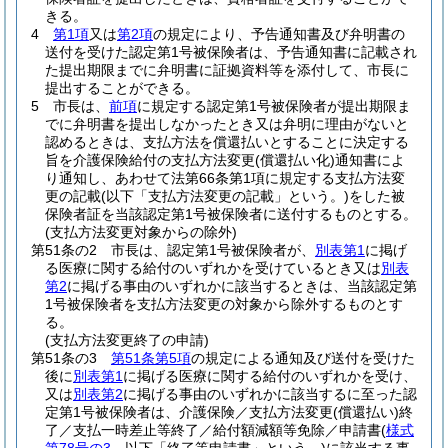
きる。
4
第1項
又は
第2項
の規定により、予告通知書及び弁明書の
送付を受けた認定第1号被保険者は、予告通知書に記載され
た提出期限までに弁明書に証拠資料等を添付して、市長に
提出することができる。
5
市長は、
前項
に規定する認定第1号被保険者が提出期限ま
でに弁明書を提出しなかったとき又は弁明に理由がないと
認めるときは、支払方法を償還払いとすることに決定する
旨を介護保険給付の支払方法変更
(償還払い化)
通知書によ
り通知し、あわせて法第66条第1項に規定する支払方法変
更の記載
(以下「支払方法変更の記載」という。)
をした被
保険者証を当該認定第1号被保険者に送付するものとする。
(支払方法変更対象からの除外)
第51条の2
市長は、認定第1号被保険者が、
別表第1
に掲げ
る医療に関する給付のいずれかを受けているとき又は
別表
第2
に掲げる事由のいずれかに該当するときは、当該認定第
1号被保険者を支払方法変更の対象から除外するものとす
る。
(支払方法変更終了の申請)
第51条の3
第51条第5項
の規定による通知及び送付を受けた
後に
別表第1
に掲げる医療に関する給付のいずれかを受け、
又は
別表第2
に掲げる事由のいずれかに該当するに至った認
定第1号被保険者は、介護保険／支払方法変更
(償還払い)
終
了／支払一時差止等終了／給付額減額等免除／申請書
(
様式