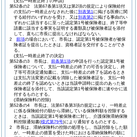
(支払一時差止終了の申請)
第52条の2
法第67条第1項又は第2項の規定により保険給付
の支払の一時差止がなされた後に
別表第1
に掲げる医療に関
する給付のいずれかを受け、又は
別表第2
に掲げる事由のい
ずれかに該当するに至った認定第1号被保険者は、終了等申
請書に該当する事実を証明する書類及び被保険者証を添付
して、直ちに市長に提出しなければならない。
2
前項
の場合において、市長は、認定第1号被保険者が被保
険者証を提出したときは、資格者証を交付することができ
る。
(支払一時差止終了の決定)
第52条の3
市長は、
前条第1項
の申請を行った認定第1号被
保険者について、支払一時差止の終了の可否を決定し、終
了等可否決定通知書に、支払一時差止の終了を認めるとき
は支払方法変更の記載を消除した被保険者証を、支払一時
差止の終了を認めないときは当該申請時に提出のあった被
保険者証を添付して、当該認定第1号被保険者に速やかに送
付するものとする。
(滞納保険料の控除)
第52条の4
市長は、法第67条第3項の規定により、一時差止
に係る保険給付の額から滞納している保険料額を控除する
ときは、当該認定第1号被保険者に対し、介護保険滞納保険
料控除通知書
(
様式第79号
)
により通知するものとする。
2
市長は、滞納保険料の控除の処理をし、当該控除をした額
が、一時差止の措置を受けた時における滞納保険料の額に