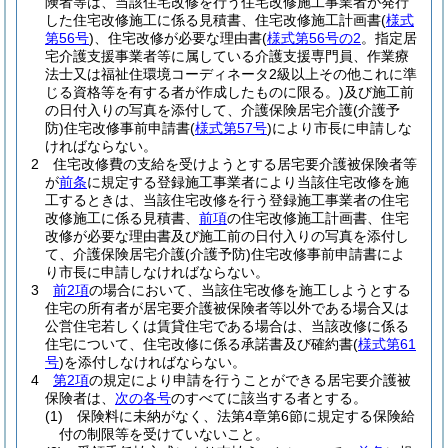
険者等は、当該住宅改修を行う住宅改修施工事業者が発行
した住宅改修施工に係る見積書、住宅改修施工計画書
(
様式
第56号
)
、住宅改修が必要な理由書
(
様式第56号の2
。指定居
宅介護支援事業者等に属している介護支援専門員、作業療
法士又は福祉住環境コーディネータ2級以上その他これに準
じる資格等を有する者が作成したものに限る。)
及び施工前
の日付入りの写真を添付して、介護保険居宅介護
(介護予
防)
住宅改修事前申請書
(
様式第57号
)
により市長に申請しな
ければならない。
2
住宅改修費の支給を受けようとする居宅要介護被保険者等
が
前条
に規定する登録施工事業者により当該住宅改修を施
工するときは、当該住宅改修を行う登録施工事業者の住宅
改修施工に係る見積書、
前項
の住宅改修施工計画書、住宅
改修が必要な理由書及び施工前の日付入りの写真を添付し
て、介護保険居宅介護
(介護予防)
住宅改修事前申請書によ
り市長に申請しなければならない。
3
前2項
の場合において、当該住宅改修を施工しようとする
住宅の所有者が居宅要介護被保険者等以外である場合又は
公営住宅若しくは賃貸住宅である場合は、当該改修に係る
住宅について、住宅改修に係る承諾書及び確約書
(
様式第61
号
)
を添付しなければならない。
4
第2項
の規定により申請を行うことができる居宅要介護被
保険者は、
次の各号
のすべてに該当する者とする。
(1)
保険料に未納がなく、法第4章第6節に規定する保険給
付の制限等を受けていないこと。