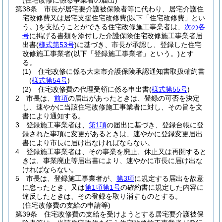
(住宅改修に係る事業者の届出)
第38条
市長が居宅要介護被保険者等に代わり、居宅介護住
宅改修費又は居宅支援住宅改修費
(以下「住宅改修費」とい
う。)
を支払うことができる住宅改修施工事業者は、
次の各
号
に掲げる書類を添付した介護保険住宅改修施工事業者届
出書
(
様式第53号
)
に基づき、市長が承認し、登録した住宅
改修施工事業者
(以下「登録施工事業者」という。)
とす
る。
(1)
住宅改修に係る大東市介護保険承認通知書取扱確約書
(
様式第54号
)
(2)
住宅改修費の代理受領に係る申出書
(
様式第55号
)
2
市長は、
前項
の届出があったときは、登録の可否を決定
し、速やかに当該住宅改修施工事業者に対し、その旨を文
書により通知する。
3
登録施工事業者は、
第1項
の届出に基づき、登録台帳に登
録された事項に変更があるときは、速やかに登録変更届出
書により市長に届け出なければならない。
4
登録施工事業者は、その事業を廃止、休止又は再開すると
きは、事業廃止等届出書により、速やかに市長に届け出な
ければならない。
5
市長は、登録施工事業者が、
第3項
に規定する届出を故意
に怠ったとき、又は
第1項第1号
の確約書に規定した内容に
違反したときは、その登録を取り消すものとする。
(住宅改修費の支給の申請等)
第39条
住宅改修費の支給を受けようとする居宅要介護被保