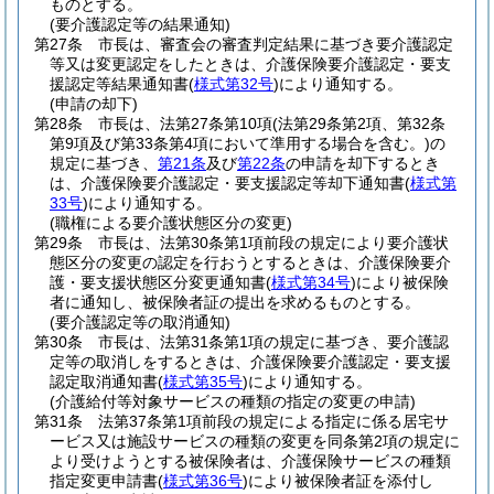
ものとする。
(要介護認定等の結果通知)
第27条
市長は、審査会の審査判定結果に基づき要介護認定
等又は変更認定をしたときは、介護保険要介護認定・要支
援認定等結果通知書
(
様式第32号
)
により通知する。
(申請の却下)
第28条
市長は、法第27条第10項
(法第29条第2項、第32条
第9項及び第33条第4項において準用する場合を含む。)
の
規定に基づき、
第21条
及び
第22条
の申請を却下するとき
は、介護保険要介護認定・要支援認定等却下通知書
(
様式第
33号
)
により通知する。
(職権による要介護状態区分の変更)
第29条
市長は、法第30条第1項前段の規定により要介護状
態区分の変更の認定を行おうとするときは、介護保険要介
護・要支援状態区分変更通知書
(
様式第34号
)
により被保険
者に通知し、被保険者証の提出を求めるものとする。
(要介護認定等の取消通知)
第30条
市長は、法第31条第1項の規定に基づき、要介護認
定等の取消しをするときは、介護保険要介護認定・要支援
認定取消通知書
(
様式第35号
)
により通知する。
(介護給付等対象サービスの種類の指定の変更の申請)
第31条
法第37条第1項前段の規定による指定に係る居宅サ
ービス又は施設サービスの種類の変更を同条第2項の規定に
より受けようとする被保険者は、介護保険サービスの種類
指定変更申請書
(
様式第36号
)
により被保険者証を添付し