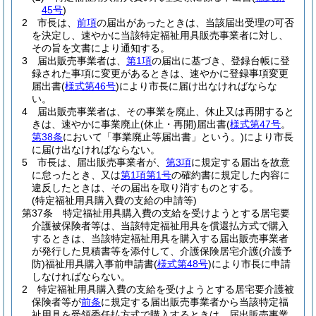
45号
)
2
市長は、
前項
の届出があったときは、当該届出受理の可否
を決定し、速やかに当該特定福祉用具販売事業者に対し、
その旨を文書により通知する。
3
届出販売事業者は、
第1項
の届出に基づき、登録台帳に登
録された事項に変更があるときは、速やかに登録事項変更
届出書
(
様式第46号
)
により市長に届け出なければならな
い。
4
届出販売事業者は、その事業を廃止、休止又は再開すると
きは、速やかに事業廃止
(休止・再開)
届出書
(
様式第47号
。
第38条
において「事業廃止等届出書」という。)
により市長
に届け出なければならない。
5
市長は、届出販売事業者が、
第3項
に規定する届出を故意
に怠ったとき、又は
第1項第1号
の確約書に規定した内容に
違反したときは、その届出を取り消すものとする。
(特定福祉用具購入費の支給の申請等)
第37条
特定福祉用具購入費の支給を受けようとする居宅要
介護被保険者等は、当該特定福祉用具を償還払方式で購入
するときは、当該特定福祉用具を購入する届出販売事業者
が発行した見積書等を添付して、介護保険居宅介護
(介護予
防)
福祉用具購入事前申請書
(
様式第48号
)
により市長に申請
しなければならない。
2
特定福祉用具購入費の支給を受けようとする居宅要介護被
保険者等が
前条
に規定する届出販売事業者から当該特定福
祉用具を受領委任払方式で購入するときは、届出販売事業