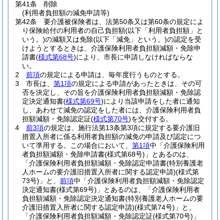
第41条
削除
(利用者負担額の減免申請等)
第42条
要介護被保険者は、法第50条又は第60条の規定によ
り保険給付の利用者の自己負担額
(以下「利用者負担額」と
いう。)
の減額又は免除
(以下「減免」という。)
の認定を受
けようとするときは、介護保険利用者負担額減額・免除申
請書
(
様式第68号
)
により、市長に申請しなければならな
い。
2
前項
の規定による申請は、毎年度行うものとする。
3
市長は、
第1項
の規定による申請があったときは、その可
否を決定し、その旨を介護保険利用者負担額減額・免除認
定決定通知書
(
様式第69号
)
により当該申請をした者に通知
し、あわせて減免の認定をした者には、介護保険利用者負
担額減額・免除認定証
(
様式第70号
)
を交付する。
4
前3項
の規定は、施行法第13条第3項に規定する要介護旧
措置入所者に係る利用者負担額の減免の申請及び認定につ
いて準用する。
この場合において、
第1項
中「介護保険利用
者負担額減額・免除申請書
(様式第68号)
」とあるのは、
「介護保険利用者負担額減額・免除認定申請書
(特別養護老
人ホームの要介護旧措置入所者に関する認定申請)
(様式第
73号)
」と、
前項
中「介護保険利用者負担額減額・免除認定
決定通知書
(様式第69号)
」とあるのは、「介護保険利用者
負担額減額・免除認定決定通知書
(特別養護老人ホームの要
介護旧措置入所者に関する認定申請)
(様式第74号)
」と、
「介護保険利用者負担額減額・免除認定証
(様式第70号)
」