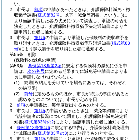
い。
2
市長は、
前項
の申請があったときは、介護保険料減免・徴
収猶予調書
(
様式第82号
。以下「減免等調書」という。)
に
より当該申請した者の状況について調査し、承認の可否を
決定したときは、介護保険料徴収猶予決定通知書により当
該申請した者に通知する。
3
市長は、
第1項
の申請により承認した保険料の徴収猶予を
取り消すときは、介護保険料徴収猶予取消通知書
(
様式第83
号
)
により徴収猶予を取り消した者に通知する。
第55条
削除
(保険料の減免の申請)
第56条
条例第13条第2項
に規定する保険料の減免に係る申
請は、
次の各号
に定める期限までに減免等申請書により市
長に申請しなければならない。
(1)
納期限
(納期を分けている場合にあっては、それぞれ
の納期限)
(2)
前号
に定めるもののほか、市長が特別の事由があると
認めるものについては、市長が定める日
2
前項
の申請書は、毎年度提出するものとする。
3
市長は、
第1項
の申請があったときは、減免等調書により
当該申請者の状況について調査し、介護保険料減免決定通
知書
(
様式第83号の2
)
により、当該申請した者に通知する。
4
条例第13条第4項
に規定する申告は、介護保険料減免理由
消滅届出書
(
様式第83号の3
)
により行うものとする。
5
市長は、
第1項
の申請により承認した保険料の減免を取り