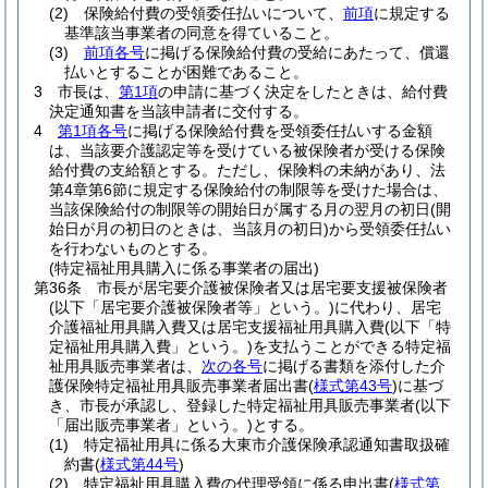
(2)
保険給付費の受領委任払いについて、
前項
に規定する
基準該当事業者の同意を得ていること。
(3)
前項各号
に掲げる保険給付費の受給にあたって、償還
払いとすることが困難であること。
3
市長は、
第1項
の申請に基づく決定をしたときは、給付費
決定通知書を当該申請者に交付する。
4
第1項各号
に掲げる保険給付費を受領委任払いする金額
は、当該要介護認定等を受けている被保険者が受ける保険
給付費の支給額とする。
ただし、保険料の未納があり、法
第4章第6節に規定する保険給付の制限等を受けた場合は、
当該保険給付の制限等の開始日が属する月の翌月の初日
(開
始日が月の初日のときは、当該月の初日)
から受領委任払い
を行わないものとする。
(特定福祉用具購入に係る事業者の届出)
第36条
市長が居宅要介護被保険者又は居宅要支援被保険者
(以下「居宅要介護被保険者等」という。)
に代わり、居宅
介護福祉用具購入費又は居宅支援福祉用具購入費
(以下「特
定福祉用具購入費」という。)
を支払うことができる特定福
祉用具販売事業者は、
次の各号
に掲げる書類を添付した介
護保険特定福祉用具販売事業者届出書
(
様式第43号
)
に基づ
き、市長が承認し、登録した特定福祉用具販売事業者
(以下
「届出販売事業者」という。)
とする。
(1)
特定福祉用具に係る大東市介護保険承認通知書取扱確
約書
(
様式第44号
)
(2)
特定福祉用具購入費の代理受領に係る申出書
(
様式第