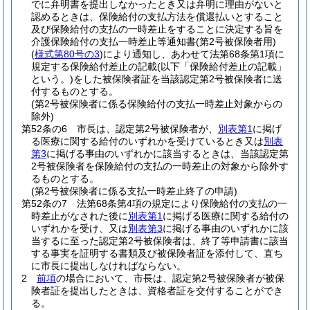
でに弁明書を提出しなかったとき又は弁明に理由がないと
認めるときは、保険給付の支払方法を償還払いとすること
及び保険給付の支払の一時差止をすることに決定する旨を
介護保険給付の支払一時差止等通知書
(第2号被保険者用)
(
様式第80号の3
)
により通知し、あわせて法第68条第1項に
規定する保険給付差止の記載
(以下「保険給付差止の記載」
という。)
をした被保険者証を当該認定第2号被保険者に送
付するものとする。
(第2号被保険者に係る保険給付の支払一時差止対象からの
除外)
第52条の6
市長は、認定第2号被保険者が、
別表第1
に掲げ
る医療に関する給付のいずれかを受けているとき又は
別表
第3
に掲げる事由のいずれかに該当するときは、当該認定第
2号被保険者を保険給付の支払の一時差止の対象から除外す
るものとする。
(第2号被保険者に係る支払一時差止終了の申請)
第52条の7
法第68条第4項の規定により保険給付の支払の一
時差止がなされた後に
別表第1
に掲げる医療に関する給付の
いずれかを受け、又は
別表第3
に掲げる事由のいずれかに該
当するに至った認定第2号被保険者は、終了等申請書に該当
する事実を証明する書類及び被保険者証を添付して、直ち
に市長に提出しなければならない。
2
前項
の場合において、市長は、認定第2号被保険者が被保
険者証を提出したときは、資格者証を交付することができ
る。