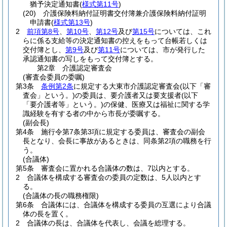
猶予決定通知書
(
様式第11号
)
(20)
介護保険料納付証明書交付簿兼介護保険料納付証明
申請書
(
様式第13号
)
2
前項第8号
、
第10号
、
第12号
及び
第15号
については、これ
らに係る支給等の決定通知書の控えをもって台帳若しくは
交付簿とし、
第9号
及び
第11号
については、市が発行した
承認通知書の写しをもって交付簿とする。
第2章
介護認定審査会
(審査会委員の委嘱)
第3条
条例第2条
に規定する大東市介護認定審査会
(以下「審
査会」という。)
の委員は、要介護者又は要支援者
(以下
「要介護者等」という。)
の保健、医療又は福祉に関する学
識経験を有する者の中から市長が委嘱する。
(副会長)
第4条
施行令第7条第3項に規定する委員は、審査会の副会
長となり、会長に事故があるときは、同条第2項の職務を行
う。
(合議体)
第5条
審査会に置かれる合議体の数は、7以内とする。
2
合議体を構成する審査会の委員の定数は、5人以内とす
る。
(合議体の長の職務権限)
第6条
合議体には、合議体を構成する委員の互選により合議
体の長を置く。
2
合議体の長は、合議体を代表し、会議を総理する。