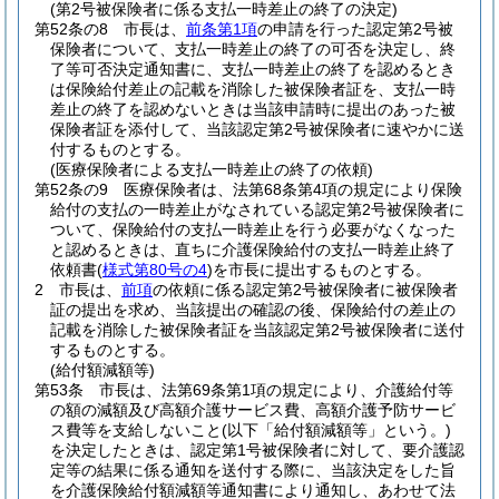
(第2号被保険者に係る支払一時差止の終了の決定)
第52条の8
市長は、
前条第1項
の申請を行った認定第2号被
保険者について、支払一時差止の終了の可否を決定し、終
了等可否決定通知書に、支払一時差止の終了を認めるとき
は保険給付差止の記載を消除した被保険者証を、支払一時
差止の終了を認めないときは当該申請時に提出のあった被
保険者証を添付して、当該認定第2号被保険者に速やかに送
付するものとする。
(医療保険者による支払一時差止の終了の依頼)
第52条の9
医療保険者は、法第68条第4項の規定により保険
給付の支払の一時差止がなされている認定第2号被保険者に
ついて、保険給付の支払一時差止を行う必要がなくなった
と認めるときは、直ちに介護保険給付の支払一時差止終了
依頼書
(
様式第80号の4
)
を市長に提出するものとする。
2
市長は、
前項
の依頼に係る認定第2号被保険者に被保険者
証の提出を求め、当該提出の確認の後、保険給付の差止の
記載を消除した被保険者証を当該認定第2号被保険者に送付
するものとする。
(給付額減額等)
第53条
市長は、法第69条第1項の規定により、介護給付等
の額の減額及び高額介護サービス費、高額介護予防サービ
ス費等を支給しないこと
(以下「給付額減額等」という。)
を決定したときは、認定第1号被保険者に対して、要介護認
定等の結果に係る通知を送付する際に、当該決定をした旨
を介護保険給付額減額等通知書により通知し、あわせて法