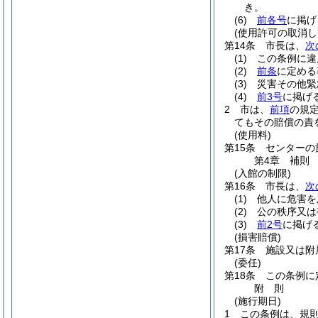
き。
(6)
前各号
に掲げ
(使用許可の取消し
第14条
市長は、
次
(1)
この条例に違
(2)
前条
に定める
(3)
災害その他緊
(4)
前3号
に掲げ
2
市は、
前項
の規
てもその賠償の責
(使用料)
第15条
センターの
第4章
補則
(入館の制限)
第16条
市長は、
次
(1)
他人に危害を
(2)
公の秩序又は
(3)
前2号
に掲げ
(損害賠償)
第17条
施設又は附
(委任)
第18条
この条例に
附
則
(施行期日)
1
この条例は、規