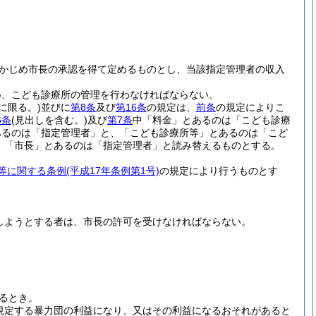
かじめ市長の承認を得て定めるものとし、当該指定管理者の収入
い、こども診療所の管理を行わなければならない。
に限る。)
並びに
第8条
及び
第16条
の規定は、
前条
の規定によりこ
6条
(見出しを含む。)
及び
第7条
中「料金」とあるのは「こども診療
あるのは「指定管理者」と、「こども診療所等」とあるのは「こど
、「市長」とあるのは「指定管理者」と読み替えるものとする。
等に関する条例
(平成17年条例第1号)
の規定により行うものとす
しようとする者は、市長の許可を受けなければならない。
るとき。
に規定する暴力団の利益になり、又はその利益になるおそれがあると