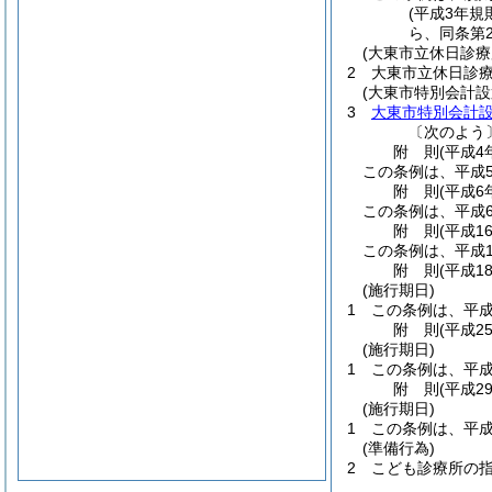
(平成3年規
ら、同条第
(大東市立休日診療
2
大東市立休日診
(大東市特別会計設
3
大東市特別会計
〔次のよう
附
則
(平成4
この条例は、平成
附
則
(平成6
この条例は、平成
附
則
(平成1
この条例は、平成1
附
則
(平成1
(施行期日)
1
この条例は、平成
附
則
(平成2
(施行期日)
1
この条例は、平成
附
則
(平成2
(施行期日)
1
この条例は、平成
(準備行為)
2
こども診療所の