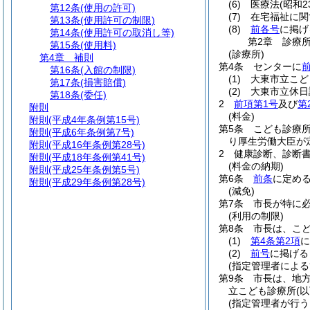
(6)
医療法
(昭和2
第12条
(使用の許可)
(7)
在宅福祉に関
第13条
(使用許可の制限)
(8)
前各号
に掲げ
第14条
(使用許可の取消し等)
第2章
診療
第15条
(使用料)
(診療所)
第4章
補則
第4条
センターに
第16条
(入館の制限)
(1)
大東市立こど
第17条
(損害賠償)
(2)
大東市立休日
第18条
(委任)
2
前項第1号
及び
第
附則
(料金)
附則
(平成4年条例第15号)
第5条
こども診療
附則
(平成6年条例第7号)
り厚生労働大臣が
附則
(平成16年条例第28号)
2
健康診断、診断
附則
(平成18年条例第41号)
(料金の納期)
附則
(平成25年条例第5号)
第6条
前条
に定め
附則
(平成29年条例第28号)
(減免)
第7条
市長が特に
(利用の制限)
第8条
市長は、こ
(1)
第4条第2項
に
(2)
前号
に掲げる
(指定管理者による
第9条
市長は、地
立こども診療所
(
(指定管理者が行