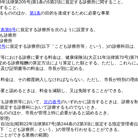
3年法律第205号)
第1条の5第2項に規定する診療所に関すること。
すること。
るもののほか、
第1条
の目的を達成するために必要な事業
所
前条第6号
に規定する診療所を次のように設置する。
も診療所
診療所
2号
に規定する診療所
(以下「こども診療所等」という。)
の診療科目は、
所等における診療に要する料金は、健康保険法
(大正11年法律第70号)
第7
定める診療報酬の算定方法により算定した額とする。
ただし、これらに
書及び証明書等の料金は、市長が別に定める。
る料金は、その都度納入しなければならない。
ただし、市長が特別の理
必要と認めるときは、料金を減額し、又は免除することができる。
ども診療所等において、
次の各号
のいずれかに該当するときは、診療を
規定する診療科において診療するものでないとき。
もののほか、市長が管理上特に必要があると認めるとき。
管理)
方自治法
(昭和22年法律第67号)
第244条の2第3項に規定する指定管理者
(
以下「こども診療所」という。)
の管理を行わせることができる。
うことができる業務の範囲)