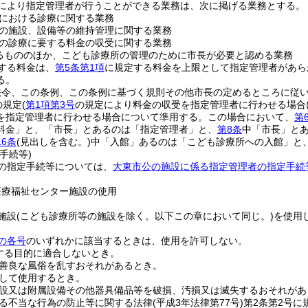
により指定管理者が行うことができる業務は、次に掲げる業務とする。
における診療に関する業務
の施設、設備等の維持管理に関する業務
の診療に要する料金の収受に関する業務
るもののほか、こども診療所の管理のために市長が必要と認める業務
する料金は、
第5条第1項
に規定する料金を上限として指定管理者があら
る。
法令、この条例、この条例に基づく規則その他市長の定めるところに従
の規定
(
第1項第3号
の規定により料金の収受を指定管理者に行わせる場合
を指定管理者に行わせる場合について準用する。
この場合において、
第
料金」と、「市長」とあるのは「指定管理者」と、
第8条
中「市長」と
16条
(見出しを含む。)
中「入館」あるのは「こども診療所への入館」と
手続等)
の指定手続等については、
大東市公の施設に係る指定管理者の指定手続
医療福祉センター施設の使用
施設
(こども診療所等の施設を除く。以下この章において同じ。)
を使用
の各号
のいずれかに該当するときは、使用を許可しない。
する目的に適合しないとき。
善良な風俗を乱すおそれがあるとき。
して使用するとき。
設又は附属設備その他器具備品等を破損、汚損又は滅失するおそれがあ
る不当な行為の防止等に関する法律
(平成3年法律第77号)
第2条第2号