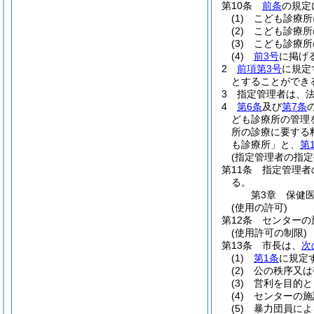
第10条
前条
の規定
(1)
こども診療所
(2)
こども診療所
(3)
こども診療所
(4)
前3号
に掲げ
2
前項第3号
に規定
とすることができ
3
指定管理者は、
4
第6条
及び
第7条
ども診療所の管理
所の診療に要する
も診療所」と、
第
(指定管理者の指定
第11条
指定管理者
る。
第3章
保健
(使用の許可)
第12条
センターの
(使用許可の制限)
第13条
市長は、
次
(1)
第1条
に規定
(2)
公の秩序又は
(3)
営利を目的と
(4)
センターの施
(5)
暴力団員によ