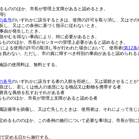
るもののほか、市長が管理上支障があると認めるとき。
等)
の各号
のいずれかに該当するときは、使用の許可を取り消し、又はその
反し、又はこの条例に基づく指示に従わないとき。
事由が発生したとき。
急やむを得ない事由により、特に必要があるとき。
るもののほか、市長がセンターの管理上必要があると認めるとき。
定による使用の許可の取消し等が行われた場合において、使用者
(
第12条
を負わない。
ただし、市の責に帰すべき特別の事由があると認められる
施設の使用料は、無料とする。
の各号
のいずれかに該当する者の入館を拒絶し、又は退館させることが
及ぼし、若しくは他人の迷惑になる物品又は動物を携帯する者
善良な風俗を乱すおそれがある者
るもののほか、市長が管理上支障があると認める者
属設備等を損傷し、又は亡失したときは、使用者は、それによって生じ
定めるもののほか、この条例の施行について必要な事項は、市長が別に
則で定める日から施行する。