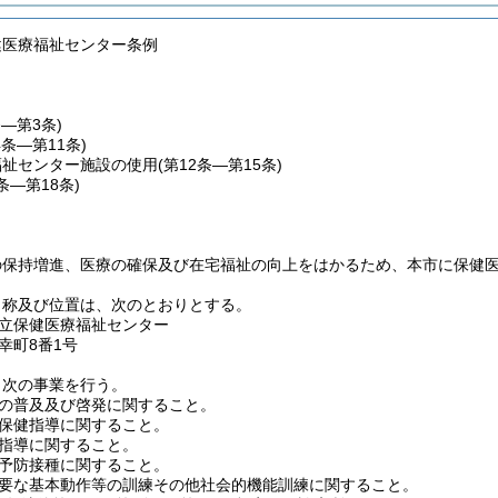
健医療福祉センター条例
条―第3条)
4条―第11条)
福祉センター施設の使用
(第12条―第15条)
6条―第18条)
の保持増進、医療の確保及び在宅福祉の向上をはかるため、本市に保健
名称及び位置は、次のとおりとする。
立保健医療福祉センター
幸町8番1号
、次の事業を行う。
の普及及び啓発に関すること。
保健指導に関すること。
指導に関すること。
予防接種に関すること。
要な基本動作等の訓練その他社会的機能訓練に関すること。