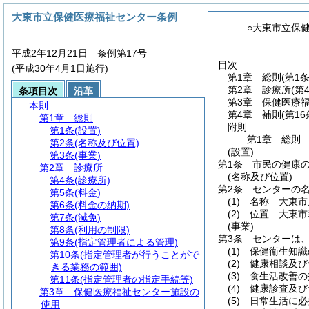
大東市立保健医療福祉センター条例
○大東市立保
平成2年12月21日 条例第17号
目次
(平成30年4月1日施行)
第1章
総則
(第1
第2章
診療所
(第
条項目次
沿革
第3章
保健医療
本則
第4章
補則
(第1
第1章
総則
附則
第1条
(設置)
第1章
総則
第2条
(名称及び位置)
(設置)
第3条
(事業)
第1条
市民の健康
第2章
診療所
(名称及び位置)
第4条
(診療所)
第2条
センターの
第5条
(料金)
(1)
名称 大東市
第6条
(料金の納期)
(2)
位置 大東市
第7条
(減免)
(事業)
第8条
(利用の制限)
第3条
センターは
第9条
(指定管理者による管理)
(1)
保健衛生知識
第10条
(指定管理者が行うことがで
(2)
健康相談及び
きる業務の範囲)
(3)
食生活改善の
第11条
(指定管理者の指定手続等)
(4)
健康診査及び
第3章
保健医療福祉センター施設の
(5)
日常生活に必
使用