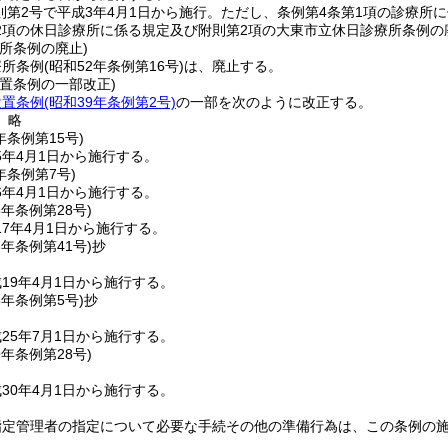
則第2号で平成3年4月1日から施行。ただし、条例第4条第1項の診療所に
2項の休日診療所に係る規定及び附則第2項の大東市立休日診療所条例の廃
所条例の廃止)
療所条例
(昭和52年条例第16号)
は、廃止する。
置条例の一部改正)
設置条例
(昭和39年条例第2号)
の一部を次のように改正する。
〕略
年
条例第15号)
5年4月1日から施行する。
年
条例第7号)
6年4月1日から施行する。
6年
条例第28号)
7年4月1日から施行する。
8年
条例第41号)
抄
19年4月1日から施行する。
5年
条例第5号)
抄
25年7月1日から施行する。
9年
条例第28号)
30年4月1日から施行する。
指定管理者の指定について必要な手続その他の準備行為は、この条例の