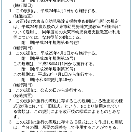
附
則
(平成24年
規則第16号)
(施行期日)
1
この規則は、平成24年4月1日から施行する。
(経過措置)
2
改正後の大東市立幼児発達支援教室条例施行規則の規定
は、平成24年度以後の大東市幼児発達支援教室の利用等に
ついて適用し、同年度前の大東市幼児発達支援教室の利用
等については、なお従前の例による。
附
則
(平成24年
規則第48号)
抄
(施行期日)
1
この規則は、平成25年4月1日から施行する。
附
則
(平成28年
規則第19号)
この規則は、平成28年4月1日から施行する。
附
則
(平成28年
規則第39号)
この規則は、平成28年7月1日から施行する。
附
則
(令和3年
規則第46号)
(施行期日)
1
この規則は、公布の日から施行する。
(経過措置)
2
この規則の施行の際現に存するこの規則による改正前の様
式
(次項において「旧様式」という。)
により使用されてい
る書類は、この規則による改正後の様式によるものとみな
す。
3
この規則の施行の際現に存する旧様式により作成した用紙
は、当分の間、所要の調整をして使用することができる。