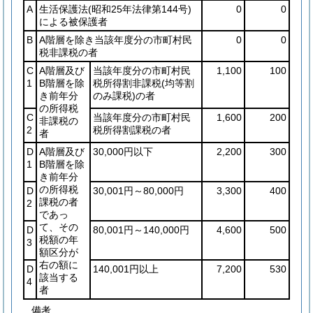
A
生活保護法
(昭和25年法律第144号)
0
0
による被保護者
B
A階層を除き当該年度分の市町村民
0
0
税非課税の者
C
A階層及び
当該年度分の市町村民
1,100
100
1
B階層を除
税所得割非課税
(均等割
き前年分
のみ課税)
の者
の所得税
C
当該年度分の市町村民
1,600
200
非課税の
2
税所得割課税の者
者
D
A階層及び
30,000円以下
2,200
300
1
B階層を除
き前年分
の所得税
D
30,001円～80,000円
3,300
400
課税の者
2
であっ
て、その
D
80,001円～140,000円
4,600
500
税額の年
3
額区分が
右の額に
D
140,001円以上
7,200
530
該当する
4
者
備考