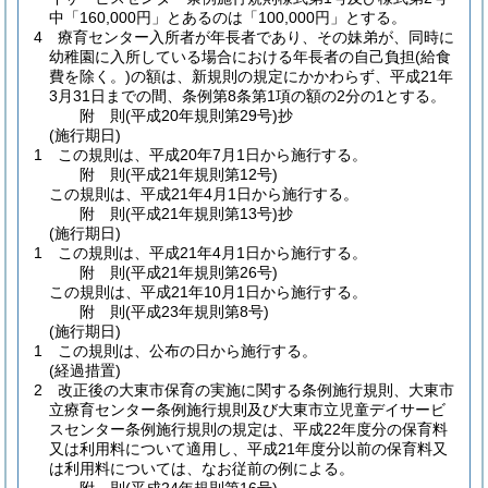
中「160,000円」とあるのは「100,000円」とする。
4
療育センター入所者が年長者であり、その妹弟が、同時に
幼稚園に入所している場合における年長者の自己負担
(給食
費を除く。)
の額は、新規則の規定にかかわらず、平成21年
3月31日までの間、条例第8条第1項の額の2分の1とする。
附
則
(平成20年
規則第29号)
抄
(施行期日)
1
この規則は、平成20年7月1日から施行する。
附
則
(平成21年
規則第12号)
この規則は、平成21年4月1日から施行する。
附
則
(平成21年
規則第13号)
抄
(施行期日)
1
この規則は、平成21年4月1日から施行する。
附
則
(平成21年
規則第26号)
この規則は、平成21年10月1日から施行する。
附
則
(平成23年
規則第8号)
(施行期日)
1
この規則は、公布の日から施行する。
(経過措置)
2
改正後の大東市保育の実施に関する条例施行規則、大東市
立療育センター条例施行規則及び大東市立児童デイサービ
スセンター条例施行規則の規定は、平成22年度分の保育料
又は利用料について適用し、平成21年度分以前の保育料又
は利用料については、なお従前の例による。