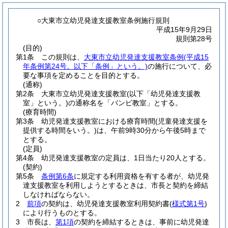
○大東市立幼児発達支援教室条例施行規則
平成15年9月29日
規則第28号
(目的)
第1条
この規則は、
大東市立幼児発達支援教室条例
(平成15
年条例第24号。以下「条例」という。)
の施行について、必
要な事項を定めることを目的とする。
(通称)
第2条
大東市立幼児発達支援教室
(以下「幼児発達支援教
室」という。)
の通称名を「バンビ教室」とする。
(療育時間)
第3条
幼児発達支援教室における療育時間
(児童発達支援を
提供する時間をいう。)
は、午前9時30分から午後5時まで
とする。
(定員)
第4条
幼児発達支援教室の定員は、1日当たり20人とする。
(契約)
第5条
条例第6条
に規定する利用資格を有する者が、幼児発
達支援教室を利用しようとするときは、市長と契約を締結
しなければならない。
2
前項
の契約は、幼児発達支援教室利用契約書
(
様式第1号
)
により行うものとする。
3
市長は、
第1項
の契約を締結するときは、事前に幼児発達