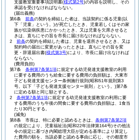
支援教室重要事項説明書
(
様式第2号
)
の内容を説明し、その
承認を受けなければならない。
(届出義務)
第6条
前条
の契約を締結した者は、当該契約に係る児童
(以
下「児童」という。)
が死亡したとき、児童若しくはその家
族が伝染病疾患にかかったとき、又は児童を欠席させると
きは、直ちにその旨を市長に届け出なければならない。
2
前条
の契約を締結した者は、児童を退所させるとき、又は
契約時の届出に変更があったときは、直ちにその旨を変
更・辞退届出書
(
様式第3号
)
により、市長に届け出なければ
ならない。
(費用負担)
第7条
条例第7条第1項
に規定する幼児発達支援教室の利用
に要する費用のうち給食に要する費用の負担額は、大東市
子ども発達支援センター条例施行規則
(昭和51年規則第3
号。以下「子ども発達支援センター規則」という。)
第7条
に定める額と同じ額とする。
2
条例第7条第1項
に規定する幼児発達支援教室の利用に要
する費用のうち午後の間食に要する費用の負担額は、1食当
たり30円とする。
(減免)
第8条
市長は、特に必要と認めるときは、
条例第7条第2項
の規定により、児童福祉法
(昭和22年法律第164号)
その他法
令の規定に基づき内閣総理大臣が定める基準により算定し
た費用の額を、当該必要と認める事由に応じ、その都度市