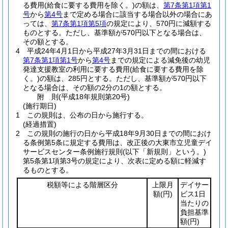
る費用
(給食に要する費用を除く。)
の額は、
第7条第1項第1
号
から
第4号
まで定める場合に該当する場合以外の場合にあ
っては、
第7条第1項
第5項
の規定により、570円に減額する
ものとする。
ただし、基準額が570円以下となる場合は、
その額とする。
4
平成24年4月1日から平成27年3月31日までの間における
第7条第1項第1号
から
第4号
までの規定による減免後の幼児
発達支援教室の利用に要する費用
(給食に要する費用を除
く。)
の額は、285円とする。
ただし、基準額が570円以下
となる場合は、その額の2分の1の額とする。
附
則
(平成18年
規則第20号)
(施行期日)
1
この規則は、公布の日から施行する。
(経過措置)
2
この規則の施行の日から平成18年9月30日までの間におけ
る条例第5条に規定する費用は、改正後の大東市立児童デイ
サービスセンター条例施行規則
(以下「新規則」という。)
第5条第1項第3号の規定により、次表に定める額に軽減す
るものとする。
税額等による階層区分
上限月
デイサー
額
(円)
ビス1日
当たりの
負担基準
額
(円)