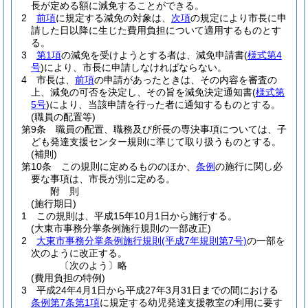
長が定める額に減免することができる。
2
前項
に規定する減免の対象は、
次項
の規定により市長に申
請した日以降に生じた費用負担について適用するものとす
る。
3
第1項
の減免を受けようとする者は、減免申請書
(
様式第4
号
)
により、市長に申請しなければならない。
4
市長は、
前項
の申請があったときは、その内容を審査の
上、減免の可否を決定し、その旨を減免決定通知書
(
様式第
5号
)
により、当該申請を行った者に通知するものとする。
(職員の配置等)
第9条
職員の配置、職務及び所長の専決事項については、子
ども発達支援センター規則に準じて取り扱うものとする。
(補則)
第10条
この規則に定めるもののほか、
条例
の施行に関し必
要な事項は、市長が別に定める。
附
則
(施行期日)
1
この規則は、平成15年10月1日から施行する。
(大東市事務分掌条例施行規則の一部改正)
2
大東市事務分掌条例施行規則
(平成7年規則第7号)
の一部を
次のように改正する。
〔次のよう〕略
(費用負担の特例)
3
平成24年4月1日から平成27年3月31日までの間における
条例第7条第1項
に規定する幼児発達支援教室の利用に要す