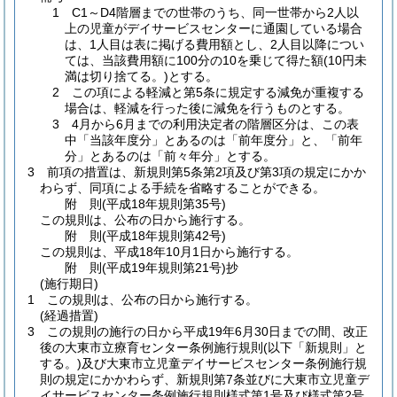
1 C1～D4階層までの世帯のうち、同一世帯から2人以
上の児童がデイサービスセンターに通園している場合
は、1人目は表に掲げる費用額とし、2人目以降につい
ては、当該費用額に100分の10を乗じて得た額
(10円未
満は切り捨てる。)
とする。
2 この項による軽減と第5条に規定する減免が重複する
場合は、軽減を行った後に減免を行うものとする。
3 4月から6月までの利用決定者の階層区分は、この表
中「当該年度分」とあるのは「前年度分」と、「前年
分」とあるのは「前々年分」とする。
3
前項の措置は、新規則第5条第2項及び第3項の規定にかか
わらず、同項による手続を省略することができる。
附
則
(平成18年
規則第35号)
この規則は、公布の日から施行する。
附
則
(平成18年
規則第42号)
この規則は、平成18年10月1日から施行する。
附
則
(平成19年
規則第21号)
抄
(施行期日)
1
この規則は、公布の日から施行する。
(経過措置)
3
この規則の施行の日から平成19年6月30日までの間、改正
後の大東市立療育センター条例施行規則
(以下「新規則」と
する。)
及び大東市立児童デイサービスセンター条例施行規
則の規定にかかわらず、新規則第7条並びに大東市立児童デ
イサービスセンター条例施行規則様式第1号及び様式第2号