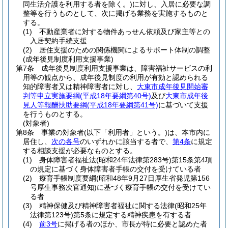
同生活介護を利用する者を除く。)
に対し、入居に必要な調
整等を行うものとして、次に掲げる業務を実施するものと
する。
(1)
不動産業者に対する物件あっせん依頼及び家主等との
入居契約手続支援
(2)
居住支援のための関係機関によるサポート体制の調整
(成年後見制度利用支援事業)
第7条
成年後見制度利用支援事業は、障害福祉サービスの利
用等の観点から、成年後見制度の利用が有効と認められる
知的障害者又は精神障害者に対し、
大東市成年後見開始審
判等申立実施要綱
(平成18年要綱第40号)
及び
大東市成年後
見人等報酬扶助要綱
(平成18年要綱第41号)
に基づいて支援
を行うものとする。
(対象者)
第8条
事業の対象者
(以下「利用者」という。)
は、本市内に
居住し、
次の各号
のいずれかに該当する者で、
第4条
に規定
する相談支援が必要なものとする。
(1)
身体障害者福祉法
(昭和24年法律第283号)
第15条第4項
の規定に基づく身体障害者手帳の交付を受けている者
(2)
療育手帳制度要綱
(昭和48年9月27日厚生省発児第156
号厚生事務次官通知)
に基づく療育手帳の交付を受けてい
る者
(3)
精神保健及び精神障害者福祉に関する法律
(昭和25年
法律第123号)
第5条に規定する精神疾患を有する者
(4)
前3号
に掲げる者のほか、市長が特に必要と認めた者