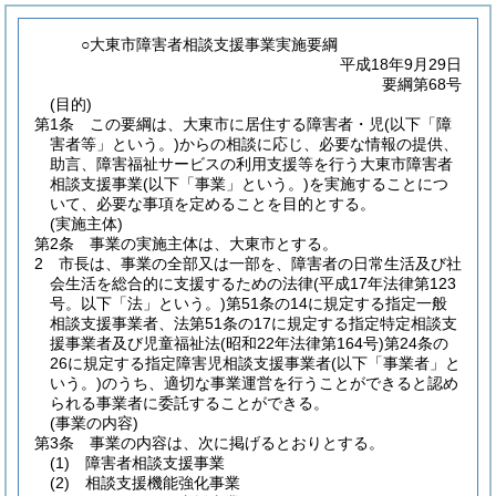
○大東市障害者相談支援事業実施要綱
平成18年9月29日
要綱第68号
(目的)
第1条
この要綱は、大東市に居住する障害者・児
(以下「障
害者等」という。)
からの相談に応じ、必要な情報の提供、
助言、障害福祉サービスの利用支援等を行う大東市障害者
相談支援事業
(以下「事業」という。)
を実施することにつ
いて、必要な事項を定めることを目的とする。
(実施主体)
第2条
事業の実施主体は、大東市とする。
2
市長は、事業の全部又は一部を、障害者の日常生活及び社
会生活を総合的に支援するための法律
(平成17年法律第123
号。以下「法」という。)
第51条の14に規定する指定一般
相談支援事業者、法第51条の17に規定する指定特定相談支
援事業者及び児童福祉法
(昭和22年法律第164号)
第24条の
26に規定する指定障害児相談支援事業者
(以下「事業者」と
いう。)
のうち、適切な事業運営を行うことができると認め
られる事業者に委託することができる。
(事業の内容)
第3条
事業の内容は、次に掲げるとおりとする。
(1)
障害者相談支援事業
(2)
相談支援機能強化事業