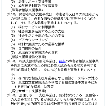
(3)
居住サポート支援事業
(4)
成年後見制度利用支援事業
(障害者相談支援事業)
第4条
障害者相談支援事業は、障害者等又はその保護者から
の相談に応じ、必要な情報の提供及び助言等を行うものと
して、次に掲げる業務を実施するものとする。
(1)
福祉サービスの利用援助
(2)
社会資源を活用するための支援
(3)
社会生活力を高めるための支援
(4)
ピアカウンセリング
(5)
権利の擁護のための必要な援助
(6)
専門機関の紹介
(7)
地域自立支援協議会の運営
(相談支援機能強化事業)
第5条
相談支援機能強化事業は、
前条
の障害者相談支援事業
を円滑に実施するため特に必要と認められる能力を有する
専門的職員を配置し、次に掲げる業務を実施するものとす
る。
(1)
専門的な相談支援を必要とする困難ケース等への対応
(2)
地域自立支援協議会を構成する相談支援事業者等に対
する専門的な指導、助言等
(居住サポート支援事業)
第6条
居住サポート支援事業は、賃貸契約による一般住宅へ
の入居を希望しているが保証人がいない等の理由により入
居が困難な知的障害者又は精神障害者
(共同生活援助又は共