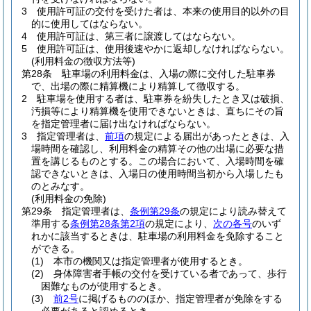
3
使用許可証の交付を受けた者は、本来の使用目的以外の目
的に使用してはならない。
4
使用許可証は、第三者に譲渡してはならない。
5
使用許可証は、使用後速やかに返却しなければならない。
(利用料金の徴収方法等)
第28条
駐車場の利用料金は、入場の際に交付した駐車券
で、出場の際に精算機により精算して徴収する。
2
駐車場を使用する者は、駐車券を紛失したとき又は破損、
汚損等により精算機を使用できないときは、直ちにその旨
を指定管理者に届け出なければならない。
3
指定管理者は、
前項
の規定による届出があったときは、入
場時間を確認し、利用料金の精算その他の出場に必要な措
置を講じるものとする。
この場合において、入場時間を確
認できないときは、入場日の使用時間当初から入場したも
のとみなす。
(利用料金の免除)
第29条
指定管理者は、
条例第29条
の規定により読み替えて
準用する
条例第28条第2項
の規定により、
次の各号
のいず
れかに該当するときは、駐車場の利用料金を免除すること
ができる。
(1)
本市の機関又は指定管理者が使用するとき。
(2)
身体障害者手帳の交付を受けている者であって、歩行
困難なものが使用するとき。
(3)
前2号
に掲げるもののほか、指定管理者が免除をする