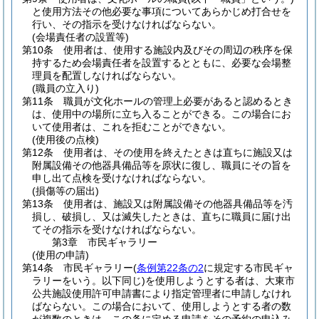
と使用方法その他必要な事項についてあらかじめ打合せを
行い、その指示を受けなければならない。
(会場責任者の設置等)
第10条
使用者は、使用する施設内及びその周辺の秩序を保
持するため会場責任者を設置するとともに、必要な会場整
理員を配置しなければならない。
(職員の立入り)
第11条
職員が文化ホールの管理上必要があると認めるとき
は、使用中の場所に立ち入ることができる。
この場合にお
いて使用者は、これを拒むことができない。
(使用後の点検)
第12条
使用者は、その使用を終えたときは直ちに施設又は
附属設備その他器具備品等を原状に復し、職員にその旨を
申し出て点検を受けなければならない。
(損傷等の届出)
第13条
使用者は、施設又は附属設備その他器具備品等を汚
損し、破損し、又は滅失したときは、直ちに職員に届け出
てその指示を受けなければならない。
第3章
市民ギャラリー
(使用の申請)
第14条
市民ギャラリー
(
条例第22条の2
に規定する市民ギャ
ラリーをいう。以下同じ)
を使用しようとする者は、大東市
公共施設使用許可申請書により指定管理者に申請しなけれ
ばならない。
この場合において、使用しようとする者の数