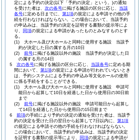
定による予約の決定
(以下「予約の決定」という。)
の通知
を受けた者は、
次の各号
に掲げる施設の区分に応じ、
当該
各号
に定める日までに、
第1項
の規定による申請その他の手
続を行わなければならない。
この場合において、当該予約
の申込みは、当該予約の決定を証明する書類の提示等によ
り、
同項
の規定による申請があったものとみなすものとす
る。
(1)
大ホール及び大ホールと同時に使用する施設 当該予
約が決定した日の属する月の10日
(2)
前号
に掲げる施設以外の施設 当該予約が決定した日
の属する月の14日
5
次の各号
に掲げる施設の区分に応じ、
当該各号
に定める期
間において、
第1項
の規定による申請が行われていないとき
は、予約システムによる予約の申込み等文化ホールの使用
に係る手続をすることができる。
(1)
大ホール及び大ホールと同時に使用する施設 申請可
能日から起算して10日を経過した日から使用日の30日前
まで
(2)
前号
に掲げる施設以外の施設 申請可能日から起算し
て14日を経過した日から使用日の15日前まで
6
前項
の手続により予約の決定の通知を受けた者は、当該予
約の決定を受けた日の翌日から起算して7日以内に、
第1項
の規定による申請その他の手続を行わなければならない。
この場合において、当該予約の申込みは、当該予約の決定
を証明する書類の提示等により、
同項
の規定による申請が