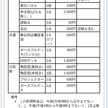
展示パネル
1枚
100円
和太鼓
(ばちを
1台
2,000円
除く。)
譜面台
1台
50円
花台
1台
300円
花瓶を含む。
共通
舞台持込機器電
1キ
500円
源
ロワ
ット
ポータブルデッ
1台
300円
キ
(ラジカセ)
DVDデッキ
1台
1,000円
公民
陶芸窯
(素焼き)
1回
900円
館
陶芸窯
(本焼き)
1回
2,500円
プロジェクター
1台
500円
ポータブルデッ
1台
200円
キ
備考
1 この利用料金は、午前(午前9時から正午までをい
う。)、午後(午後1時から午後5時までをいう。)又は夜