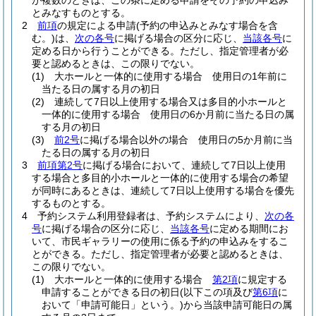
が複数のときは、この条に定める申請をその予約の申込み
とみなすものとする。
2
前項
の規定による申請
(予約の申込みとみなす場合を含
む。)
は、
次の各号
に掲げる場合の区分に応じ、
当該各号
に
定める日から行うことができる。
ただし、指定管理者が必
要と認めるときは、この限りでない。
(1)
大ホールと一体的に使用する場合 使用日の1年前に
当たる日の属する月の初日
(2)
連続して7日以上使用する場合又は多目的小ホールと
一体的に使用する場合 使用日の6か月前に当たる日の属
する月の初日
(3)
前2号
に掲げる場合以外の場合 使用日の5か月前に当
たる日の属する月の初日
3
前項第2号
に掲げる場合において、連続して7日以上使用
する場合と多目的小ホールと一体的に使用する場合の希望
が同時にあるときは、連続して7日以上使用する場合を優先
するものとする。
4
予約システム利用登録者は、予約システムにより、
次の各
号
に掲げる場合の区分に応じ、
当該各号
に定める期間にお
いて、市民ギャラリーの使用に係る予約の申込みをするこ
とができる。
ただし、指定管理者が必要と認めるときは、
この限りでない。
(1)
大ホールと一体的に使用する場合
第2項
に規定する
申請することができる日の初日
(以下この項及び
第6項
に
おいて「申請可能日」という。)
から当該申請可能日の属