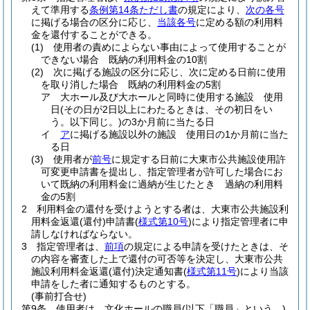
えて準用する
条例第14条ただし書
の規定により、
次の各号
に掲げる場合の区分に応じ、
当該各号
に定める額の利用料
金を還付することができる。
(1)
使用者の責めによらない事由によって使用することが
できない場合 既納の利用料金の10割
(2)
次に掲げる施設の区分に応じ、次に定める日前に使用
を取り消した場合 既納の利用料金の5割
ア
大ホール及び大ホールと同時に使用する施設 使用
日
(その日が2日以上にわたるときは、その初日をい
う。以下同じ。)
の3か月前に当たる日
イ
ア
に掲げる施設以外の施設 使用日の1か月前に当た
る日
(3)
使用者が
前号
に規定する日前に大東市公共施設使用許
可変更申請書を提出し、指定管理者が許可した場合にお
いて既納の利用料金に過納が生じたとき 過納の利用料
金の5割
2
利用料金の還付を受けようとする者は、大東市公共施設利
用料金返還
(還付)
申請書
(
様式第10号
)
により指定管理者に申
請しなければならない。
3
指定管理者は、
前項
の規定による申請を受けたときは、そ
の内容を審査した上で還付の可否等を決定し、大東市公共
施設利用料金返還
(還付)
決定通知書
(
様式第11号
)
により当該
申請をした者に通知するものとする。
(事前打合せ)
第9条
使用者は、文化ホールの職員
(以下「職員」という。)