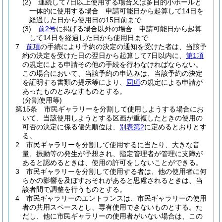
(2)
連続して7日以上使用する場合又は多目的小ホールと
一体的に使用する場合 申請可能日から起算して14日を
経過した日から使用日の15日前まで
(3)
前2号
に掲げる場合以外の場合 申請可能日から起算
して14日を経過した日から使用日まで
7
前項
の手続により予約の決定の通知を受けた者は、当該予
約の決定を受けた日の翌日から起算して7日以内に、
第1項
の規定による申請その他の手続を行わなければならない。
この場合において、当該予約の申込みは、当該予約の決定
を証明する書類の提示等により、
同項
の規定による申請が
あったものとみなすものとする。
(分割使用等)
第15条
市民ギャラリーを分割して使用しようする場合にお
いて、当該使用しようとする区画が重複したときの使用の
可否の決定に係る優先順位は、
別表第2
に定めるとおりとす
る。
2
市民ギャラリーを分割して使用するに当たり、大きな音
量、振動等の発生が予想され、指定管理者が管理に支障が
あると認めるときは、使用の許可をしないことができる。
3
市民ギャラリーを分割して使用する者は、他の使用者に何
らかの影響を及ぼすおそれがあると思慮されるときは、当
該者間で調整を行うものとする。
4
市民ギャラリーのエントランスは、市民ギャラリーの使用
者の共用スペースとし、専有使用できないものとする。
た
だし、他に市民ギャラリーの使用者がいない場合は、この