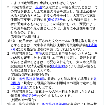
により指定管理者に申請しなければならない。
2
指定管理者は、
前項
の規定による申請を受けたときは、そ
の内容を審査した上で変更の可否を決定し、管理上必要が
あると認めるときは、必要な条件を付し、大東市公共施設
使用許可変更決定通知書
(
様式第6号
)
により当該申請をした
者に通知するものとする。
この場合において、変更によっ
て利用料金に不足が生じたときは、直ちに不足額を納付さ
せるものとする。
(使用許可の取消し)
第6条
使用者が、許可された文化ホールの使用を取り消そう
とするときは、大東市公共施設使用許可取消申請書
(
様式第
7号
)
により指定管理者に申請しなければならない。
2
指定管理者は、
前項
の規定による申請を受けたときは、そ
の内容を審査した上で取消しの可否を決定し、管理上必要
があると認めるときは、必要な条件を付し、大東市公共施
設使用許可取消決定通知書
(
様式第8号
)
により当該申請をし
た者に通知するものとする。
(附属設備等の利用料金等)
第7条
条例第21条第4項
の規定により読み替えて準用する
条
例別表
に規定する附属設備等の利用料金の規則で定める額
は、
別表第1
のとおりとする。
2
指定管理者は、文化ホールの利用料金を収納したときは、
領収書
(
様式第9号
)
を交付するものとする。
(利用料金の還付)
第8条
指定管理者は、
条例第21条第4項
の規定により読み替