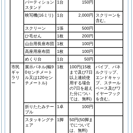
パーティション
1台
150円
スタンド
映写機
(16ミリ)
1台
2,000円
スクリーンを
含む。
スクリーン
1張
500円
ひ毛せん
1枚
200円
山台用長座布団
1枚
100円
高座用座布団
1枚
100円
めくり台
1台
50円
市民
展示パネル
(幅9
1枚
100円
(15枚
パイプ、パネ
ギャ
0センチメート
まで及び7日
ルクリップ、
ラリ
ル又は120セン
以上連続使
エンドキャッ
ー
チメートル)
用する場合
プ、スチール
の7日を超え
ベース及びワ
た分につい
イヤーフック
ては、無料)
を含む。
折りたたみテー
1卓
100円
ブル
スタッキングチ
1脚
50円
(50脚ま
ェア
でについて
は、無料)