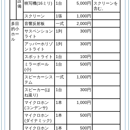
設
映写機
(16ミリ)
1台
5,000円
スクリーンを
備
含む。
スクリーン
1張
1,000円
多目
音響反射板
一式
2,000円
的小
サスペンション
1列
300円
ホー
ライト
ル
アッパーホリゾ
1列
300円
ントライト
スポットライト
1台
100円
ミラーボール
1台
500円
(小)
スピーカーシス
一式
1,000円
テム
スピーカー
(は
1台
300円
ね返り)
マイクロホン
1本
1,000円
(コンデンサ)
マイクロホン
1本
500円
(ダイナミック)
マイクロホン
1本
500円