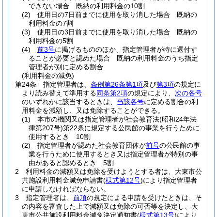
できない場合 既納の利用料金の10割
(2)
使用日の7日前までに使用を取り消した場合 既納の
利用料金の7割
(3)
使用日の3日前までに使用を取り消した場合 既納の
利用料金の5割
(4)
前3号
に掲げるもののほか、指定管理者が特に還付す
ることが必要と認めた場合 既納の利用料金のうち指定
管理者が別に定める割合
(利用料金の減免)
第24条
指定管理者は、
条例第26条第1項
及び
第3項
の規定に
より読み替えて準用する
同条第2項
の規定により、
次の各号
のいずれかに該当するときは、
当該各号
に定める割合の利
用料金を減額し、又は免除することができる。
(1)
本市の機関又は指定管理者が社会教育法
(昭和24年法
律第207号)
第22条に規定する公民館の事業を行うために
使用するとき 10割
(2)
指定管理者が認めた社会教育団体が
前号
の公民館の事
業を行うために使用するとき又は指定管理者が特別の事
由があると認めるとき 5割
2
利用料金の減額又は免除を受けようとする者は、大東市公
共施設利用料金減免申請書
(
様式第12号
)
により指定管理者
に申請しなければならない。
3
指定管理者は、
前項
の規定による申請を受けたときは、そ
の内容を審査した上で減額又は免除の可否等を決定し、大
東市公共施設利用料金減免決定通知書
(
様式第13号
)
により