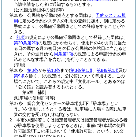
当該申請をした者に通知するものとする。
(公民館活動団体の登録等)
第25条
公民館を活動の拠点とする団体は、
予約システム規
則
に定める予約システムの利用の登録に加え、別に定める
手続により、公民館活動団体としての登録をすることがで
きる。
2
前項
の規定により公民館活動団体として登録した団体は、
第20条第2項
の規定にかかわらず、使用日の4か月前に当た
る日の属する月の初日
(その日が公民館の休館日に当たると
きは、その翌日)
から
同条第1項
の規定による申請
(予約の申
込みとみなす場合を含む。)
を行うことができる。
(準用)
第26条
第3条
から
第13条
まで
(
第3条第1項
、
第8条第1項
及び
第9条
を除く。)
の規定は、公民館について準用する。
この
場合において、これらの規定中「文化ホール」とあるのは
「公民館」と読み替えるものとする。
第5章
補則
(駐車場の使用許可等)
第27条
総合文化センターの駐車場
(以下「駐車場」とい
う。)
を使用しようとする者は、駐車場に入場する際に駐車
券の交付を受けなければならない。
2
本市の機関若しくは指定管理者又は指定管理者が認める者
が駐車場を使用しようとするときは、事前に駐車場の使用
許可証
(以下この条において「使用許可証」という。)
の交
付を受けなければならない。