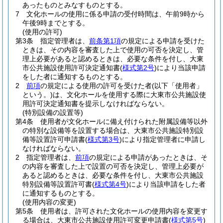
あったものとみなすものとする。
7
文化ホールの使用に係る申請の受付時間は、午前9時から
午後9時までとする。
(使用の許可)
第3条
指定管理者は、
前条第1項
の規定による申請を受けた
ときは、その内容を審査した上で使用の可否を決定し、管
理上必要があると認めるときは、必要な条件を付し、大東
市公共施設使用許可決定通知書
(
様式第2号
)
により当該申請
をした者に通知するものとする。
2
前項
の規定による使用の許可を受けた者
(以下「使用者」
という。)
は、文化ホールを使用する際に大東市公共施設使
用許可決定通知書を提示しなければならない。
(特別設備の設置等)
第4条
使用者が文化ホールに備え付けられた附属設備等以外
の特別な設備等を設置する場合は、大東市公共施設特別設
備等設置許可申請書
(
様式第3号
)
により指定管理者に申請し
なければならない。
2
指定管理者は、
前項
の規定による申請があったときは、そ
の内容を審査した上で設置の可否を決定し、管理上必要が
あると認めるときは、必要な条件を付し、大東市公共施設
特別設備等設置許可書
(
様式第4号
)
により当該申請をした者
に通知するものとする。
(使用内容の変更)
第5条
使用者は、許可された文化ホールの使用内容を変更す
る場合は、大東市公共施設使用許可変更申請書
(
様式第5号
)