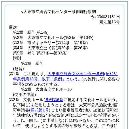
○大東市立総合文化センター条例施行規則
令和3年3月31日
規則第16号
目次
第1章
総則
(第1条)
第2章
大東市立文化ホール
(第2条―第13条)
第3章
市民ギャラリー
(第14条―第19条)
第4章
大東市立公民館
(第20条―第26条)
第5章
補則
(第27条―第33条)
附則
第1章
総則
(趣旨)
第1条
この規則は、
大東市立総合文化センター条例
(昭和61
年条例第13号。以下「条例」という。)
の施行に関し必要な
事項を定めるものとする。
第2章
大東市立文化ホール
(使用の申請)
第2条
文化ホール
(
条例第6条
に規定する文化ホールをいう。
以下同じ)
を使用しようとする者は、大東市公共施設使用許
可申請書
(
様式第1号
)
により指定管理者
(地方自治法
(昭和22
年法律第67号)
第244条の2第3項に規定する指定管理者をい
う。以下同じ。)
に申請しなければならない。
この場合にお
いて、使用しようとする者の数が複数のときは、この条に