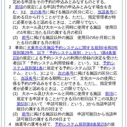
定める申請をその予約の申込みとみなすものとする。
2
前項
の規定による申請
(予約の申込みとみなす場合を含
む。)
は、
次の各号
に掲げる施設の区分に応じ、
当該各号
に
定める日から行うことができる。
ただし、指定管理者が特
に必要があると認めるときは、この限りでない。
(1)
大ホール及び大ホールと同時に使用する施設 使用日
の1年前に当たる日の属する月の初日
(2)
前号
に掲げる施設以外の施設 使用日の6か月前に当
たる日の属する月の初日
3
事前に
大東市公共施設予約システムに関する規則
(令和3年
規則第29号。以下「予約システム規則」という。)
第4条第
2項
の規定による予約システムの利用の登録の決定を受けた
者
(以下「予約システム利用登録者」という。)
は、
予約シ
ステム規則第1条
に規定する予約システム
(以下「予約シス
テム」という。)
により、
次の各号
に掲げる施設の区分に応
じ、
当該各号
に定める期間において、文化ホールの使用に
係る予約の申込みをすることができる。
ただし、指定管理
者が必要と認めるときは、この限りでない。
(1)
大ホール及び大ホールと同時に使用する施設
前項
に
規定する申請することができる日の初日
(以下この項及び
第5項
において「申請可能日」という。)
から当該申請可
能日の属する月の3日まで
(2)
前号
に掲げる施設以外の施設 申請可能日から当該申
請可能日の属する月の6日まで
4
抽選等の選考を経て、
予約システム規則第8条第2項
の規