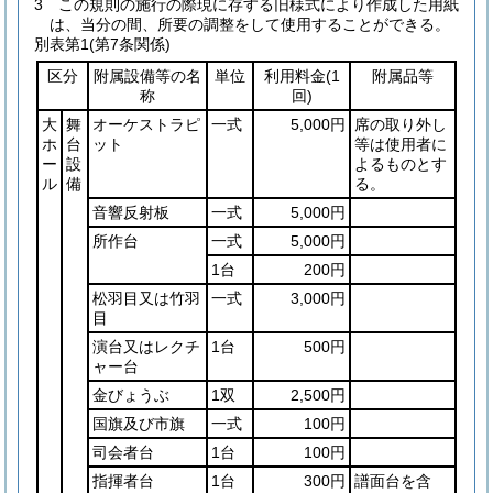
3
この規則の施行の際現に存する旧様式により作成した用紙
は、当分の間、所要の調整をして使用することができる。
別表第1
(第7条関係)
区分
附属設備等の名
単位
利用料金
(1
附属品等
称
回)
大
舞
オーケストラピ
一式
5,000円
席の取り外し
ホ
台
ット
等は使用者に
ー
設
よるものとす
ル
備
る。
音響反射板
一式
5,000円
所作台
一式
5,000円
1台
200円
松羽目又は竹羽
一式
3,000円
目
演台又はレクチ
1台
500円
ャー台
金びょうぶ
1双
2,500円
国旗及び市旗
一式
100円
司会者台
1台
100円
指揮者台
1台
300円
譜面台を含