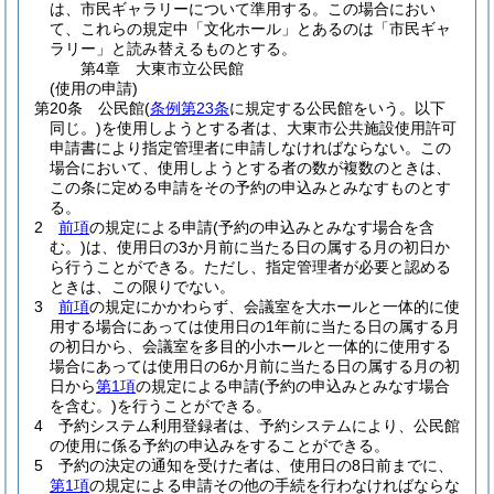
は、市民ギャラリーについて準用する。
この場合におい
て、これらの規定中「文化ホール」とあるのは「市民ギャ
ラリー」と読み替えるものとする。
第4章
大東市立公民館
(使用の申請)
第20条
公民館
(
条例第23条
に規定する公民館をいう。以下
同じ。)
を使用しようとする者は、大東市公共施設使用許可
申請書により指定管理者に申請しなければならない。
この
場合において、使用しようとする者の数が複数のときは、
この条に定める申請をその予約の申込みとみなすものとす
る。
2
前項
の規定による申請
(予約の申込みとみなす場合を含
む。)
は、使用日の3か月前に当たる日の属する月の初日か
ら行うことができる。
ただし、指定管理者が必要と認める
ときは、この限りでない。
3
前項
の規定にかかわらず、会議室を大ホールと一体的に使
用する場合にあっては使用日の1年前に当たる日の属する月
の初日から、会議室を多目的小ホールと一体的に使用する
場合にあっては使用日の6か月前に当たる日の属する月の初
日から
第1項
の規定による申請
(予約の申込みとみなす場合
を含む。)
を行うことができる。
4
予約システム利用登録者は、予約システムにより、公民館
の使用に係る予約の申込みをすることができる。
5
予約の決定の通知を受けた者は、使用日の8日前までに、
第1項
の規定による申請その他の手続を行わなければならな