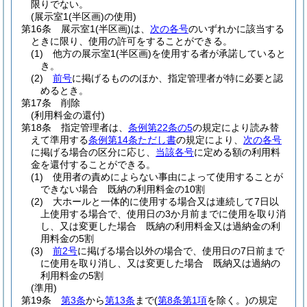
限りでない。
(展示室1(半区画)の使用)
第16条
展示室1
(半区画)
は、
次の各号
のいずれかに該当する
ときに限り、使用の許可をすることができる。
(1)
他方の展示室1
(半区画)
を使用する者が承諾していると
き。
(2)
前号
に掲げるもののほか、指定管理者が特に必要と認
めるとき。
第17条
削除
(利用料金の還付)
第18条
指定管理者は、
条例第22条の5
の規定により読み替
えて準用する
条例第14条ただし書
の規定により、
次の各号
に掲げる場合の区分に応じ、
当該各号
に定める額の利用料
金を還付することができる。
(1)
使用者の責めによらない事由によって使用することが
できない場合 既納の利用料金の10割
(2)
大ホールと一体的に使用する場合又は連続して7日以
上使用する場合で、使用日の3か月前までに使用を取り消
し、又は変更した場合 既納の利用料金又は過納金の利
用料金の5割
(3)
前2号
に掲げる場合以外の場合で、使用日の7日前まで
に使用を取り消し、又は変更した場合 既納又は過納の
利用料金の5割
(準用)
第19条
第3条
から
第13条
まで
(
第8条第1項
を除く。)
の規定