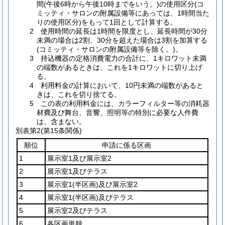
間(午後6時から午後10時までをいう。)の使用区分(コ
ミッティ・サロンの附属設備等にあっては、1時間当た
りの使用区分)をもって1回として計算する。
2 使用時間の延長は1時間を限度とし、延長時間が30分
未満の場合は2割、30分を超えた場合は3割を加算する
(コミッティ・サロンの附属設備等を除く。)。
3 持込機器の定格消費電力の合計に、1キロワット未満
の端数があるときは、これを1キロワットに切り上げ
る。
4 利用料金の計算において、10円未満の端数があると
きは、これを切り捨てる。
5 この表の利用料金には、カラーフィルター等の消耗器
材費及び舞台、音響、照明等の特別に必要な人件費
は、含まない。
別表第2
(第15条関係)
順位
申請に係る区画
1
展示室1及び展示室2
2
展示室1及びテラス
3
展示室1
(半区画)
及び展示室2
4
展示室1
(半区画)
及びテラス
5
展示室2及びテラス
6
各区画単独