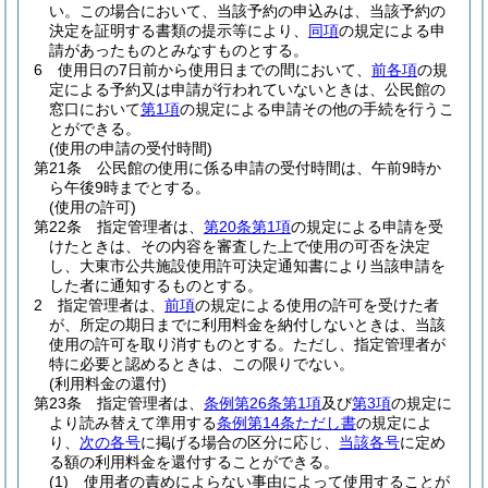
い。
この場合において、当該予約の申込みは、当該予約の
決定を証明する書類の提示等により、
同項
の規定による申
請があったものとみなすものとする。
6
使用日の7日前から使用日までの間において、
前各項
の規
定による予約又は申請が行われていないときは、公民館の
窓口において
第1項
の規定による申請その他の手続を行うこ
とができる。
(使用の申請の受付時間)
第21条
公民館の使用に係る申請の受付時間は、午前9時か
ら午後9時までとする。
(使用の許可)
第22条
指定管理者は、
第20条第1項
の規定による申請を受
けたときは、その内容を審査した上で使用の可否を決定
し、大東市公共施設使用許可決定通知書により当該申請を
した者に通知するものとする。
2
指定管理者は、
前項
の規定による使用の許可を受けた者
が、所定の期日までに利用料金を納付しないときは、当該
使用の許可を取り消すものとする。
ただし、指定管理者が
特に必要と認めるときは、この限りでない。
(利用料金の還付)
第23条
指定管理者は、
条例第26条第1項
及び
第3項
の規定に
より読み替えて準用する
条例第14条ただし書
の規定によ
り、
次の各号
に掲げる場合の区分に応じ、
当該各号
に定め
る額の利用料金を還付することができる。
(1)
使用者の責めによらない事由によって使用することが