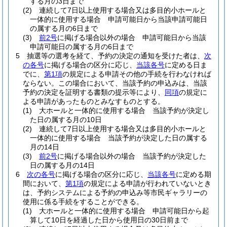
する月の3日まで
(2)
連続して7日以上使用する場合又は多目的小ホールと
一体的に使用する場合 申請可能日から当該申請可能日
の属する月の6日まで
(3)
前2号
に掲げる場合以外の場合 申請可能日から当該
申請可能日の属する月の6日まで
5
抽選等の選考を経て、予約の決定の通知を受けた者は、
次
の各号
に掲げる場合の区分に応じ、
当該各号
に定める日ま
でに、
第1項
の規定による申請その他の手続を行わなければ
ならない。
この場合において、当該予約の申込みは、当該
予約の決定を証明する書類の提示等により、
同項
の規定に
よる申請があったものとみなすものとする。
(1)
大ホールと一体的に使用する場合 当該予約が決定し
た日の属する月の10日
(2)
連続して7日以上使用する場合又は多目的小ホールと
一体的に使用する場合 当該予約が決定した日の属する
月の14日
(3)
前2号
に掲げる場合以外の場合 当該予約が決定した
日の属する月の14日
6
次の各号
に掲げる場合の区分に応じ、
当該各号
に定める期
間において、
第1項
の規定による申請が行われていないとき
は、予約システムによる予約の申込み等市民ギャラリーの
使用に係る手続をすることができる。
(1)
大ホールと一体的に使用する場合 申請可能日から起
算して10日を経過した日から使用日の30日前まで