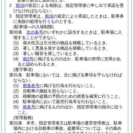
必要があると認めるとき。
2
前項
の規定による免除は、指定管理者に申し出て承認を受
けなければならない。
3
指定管理者は、
前項
の規定により承認したときは、駐車券
に免除の処理を行うものとする。
(駐車場への入場制限)
第30条
次の各号
のいずれかに該当するときは、駐車場に入
場することができない。
(1)
発火性又は引火性の物品を積載しているとき。
(2)
著しく悪臭を発する物品を積載しているとき。
(3)
著しい騒音を発しているとき。
(4)
前3号
に掲げるもののほか、駐車場の管理に支障があ
ると認められるとき。
(遵守事項)
第31条
駐車場においては、次に掲げる事項を守らなければ
ならない。
(1)
前条各号
に掲げる行為を行わないこと。
(2)
自動車の施錠を怠らないこと。
(3)
積載物の盗難の予防のための措置を確実に行うこと。
(4)
駐車場内において販売行為等を行わないこと。
(5)
前各号
に掲げるもののほか、指定管理者の指示に従う
こと。
(管理義務)
第32条
本市、指定管理者又は駐車場の運営管理者は、駐車
場内における自動車の事故、盗難等については、その責め