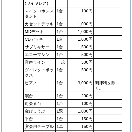
(ワイヤレス)
マイクロホンス
1台
100円
タンド
カセットデッキ
1台
1,000円
MDデッキ
1台
1,000円
CDデッキ
1台
1,000円
サブミキサー
1台
1,500円
エコーマシン
1台
500円
音声ライン
一式
500円
ダイレクトボッ
1台
500円
クス
ピアノ
1台
3,000円
調律料を除
く。
演台
1台
200円
司会者台
1台
100円
金びょうぶ
1双
1,000円
平台
1台
150円
宴会用テーブル
1卓
150円