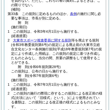
を負わない。
ただし、これらの者の責めによるときは、こ
の限りでない。
(補則)
第33条
この規則に定めるもののほか、
条例
の施行に関し必
要な事項は、市長が別に定める。
附
則
(施行期日)
1
この規則は、令和3年4月1日から施行する。
(経過措置)
2
大東市スポーツ推進委員に関する規則
等を廃止する規則
(令和3年教委規則第6号)
の規定による廃止前の大東市立総
合文化センター条例施行規則
(平成18年教委規則第7号)
の規
定により作成した用紙は、この規則の規定に基づき作成し
たものとみなし、当分の間、所要の調整をして使用するこ
とができる。
附
則
(令和6年
規則第28号)
この規則は、公布の日から施行する。
附
則
(令和7年
規則第6号)
(施行期日)
1
この規則は、令和7年3月1日から施行する。
(経過措置)
2
この規則の施行の際現に存するこの規則による改正前の様
式
(次項において「旧様式」という。)
により使用されてい
る書類は、この規則による改正後の様式によるものとみな
す。