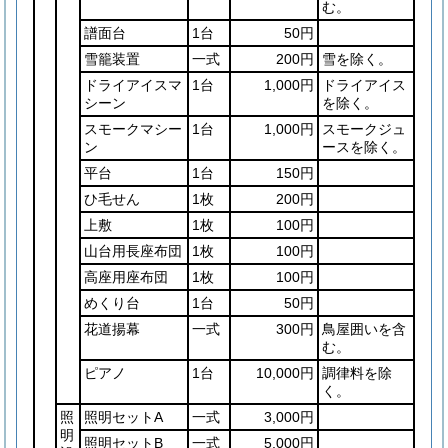
む。
譜面台
1台
50円
雪籠装置
一式
200円
雪を除く。
ドライアイスマ
1台
1,000円
ドライアイス
シーン
を除く。
スモークマシー
1台
1,000円
スモークジュ
ン
ースを除く。
平台
1台
150円
ひ毛せん
1枚
200円
上敷
1枚
100円
山台用長座布団
1枚
100円
高座用座布団
1枚
100円
めくり台
1台
50円
花道揚幕
一式
300円
鳥屋囲いを含
む。
ピアノ
1台
10,000円
調律料を除
く。
照
照明セットA
一式
3,000円
明
照明セットB
一式
5,000円