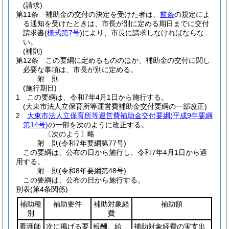
(請求)
第11条
補助金の交付の決定を受けた者は、
前条
の規定によ
る通知を受けたときは、市長が別に定める期日までに交付
請求書
(
様式第7号
)
により、市長に請求しなければならな
い。
(補則)
第12条
この要綱に定めるもののほか、補助金の交付に関し
必要な事項は、市長が別に定める。
附
則
(施行期日)
1
この要綱は、令和7年4月1日から施行する。
(大東市法人立保育所等運営費補助金交付要綱の一部改正)
2
大東市法人立保育所等運営費補助金交付要綱
(平成9年要綱
第14号)
の一部を次のように改正する。
〔次のよう〕略
附
則
(令和7年
要綱第77号)
この要綱は、公布の日から施行し、令和7年4月1日から適
用する。
附
則
(令和8年
要綱第48号)
この要綱は、公布の日から施行する。
別表
(第4条関係)
補助種
補助要件
補助対象経
補助額
別
費
看護師
次に掲げる要
報酬、給
補助対象経費の実支出