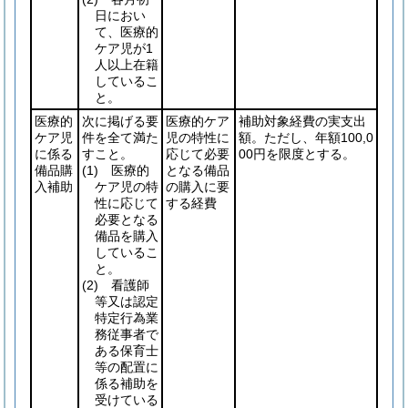
日におい
て、医療的
ケア児が1
人以上在籍
しているこ
と。
医療的
次に掲げる要
医療的ケア
補助対象経費の実支出
ケア児
件を全て満た
児の特性に
額。ただし、年額100,0
に係る
すこと。
応じて必要
00円を限度とする。
備品購
(1)
医療的
となる備品
入補助
ケア児の特
の購入に要
性に応じて
する経費
必要となる
備品を購入
しているこ
と。
(2)
看護師
等又は認定
特定行為業
務従事者で
ある保育士
等の配置に
係る補助を
受けている