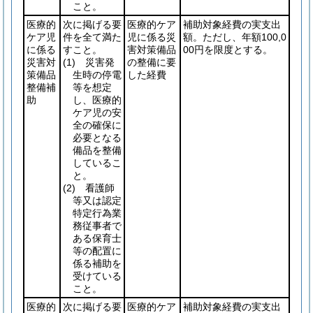
こと。
医療的
次に掲げる要
医療的ケア
補助対象経費の実支出
ケア児
件を全て満た
児に係る災
額。ただし、年額100,0
に係る
すこと。
害対策備品
00円を限度とする。
災害対
(1)
災害発
の整備に要
策備品
生時の停電
した経費
整備補
等を想定
助
し、医療的
ケア児の安
全の確保に
必要となる
備品を整備
しているこ
と。
(2)
看護師
等又は認定
特定行為業
務従事者で
ある保育士
等の配置に
係る補助を
受けている
こと。
医療的
次に掲げる要
医療的ケア
補助対象経費の実支出