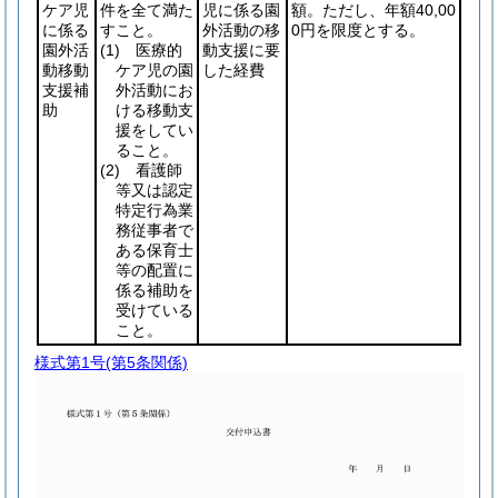
ケア児
件を全て満た
児に係る園
額。ただし、年額40,00
に係る
すこと。
外活動の移
0円を限度とする。
園外活
(1)
医療的
動支援に要
動移動
ケア児の園
した経費
支援補
外活動にお
助
ける移動支
援をしてい
ること。
(2)
看護師
等又は認定
特定行為業
務従事者で
ある保育士
等の配置に
係る補助を
受けている
こと。
様式第1号
(第5条関係)