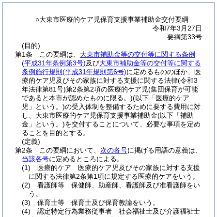
○大東市医療的ケア児保育支援事業補助金交付要綱
令和7年3月27日
要綱第33号
(目的)
第1条
この要綱は、
大東市補助金等の交付等に関する条例
(平成31年条例第3号)
及び
大東市補助金等の交付等に関する
条例施行規則
(平成31年規則第6号)
に定めるもののほか、医
療的ケア児及びその家族に対する支援に関する法律
(令和3
年法律第81号)
第2条第2項の医療的ケア児
(集団保育が可能
であると本市が認めたものに限る。)
(以下「医療的ケア
児」という。)
の受入体制を整備するために要する費用に対
し、大東市医療的ケア児保育支援事業補助金
(以下「補助
金」という。)
を交付することについて、必要な事項を定め
ることを目的とする。
(定義)
第2条
この要綱において、
次の各号
に掲げる用語の意義は、
当該各号
に定めるところによる。
(1)
医療的ケア 医療的ケア児及びその家族に対する支援
に関する法律第2条第1項に規定する医療的ケアをいう。
(2)
看護師等 保健師、助産師、看護師及び准看護師をい
う。
(3)
保育士等 保育士及び保育教諭をいう。
(4)
認定特定行為業務従事者 社会福祉士及び介護福祉士