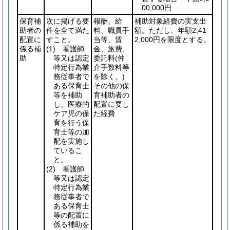
00,000円
保育補
次に掲げる要
報酬、給
補助対象経費の実支出
助者の
件を全て満た
料、職員手
額。ただし、年額2,41
配置に
すこと。
当等、賃
2,000円を限度とする。
係る補
(1)
看護師
金、旅費、
助
等又は認定
委託料
(仲
特定行為業
介手数料等
務従事者で
を除く。)
ある保育士
その他の保
等を補助
育補助者の
し、医療的
配置に要し
ケア児の保
た経費
育を行う保
育士等の加
配を実施し
ているこ
と。
(2)
看護師
等又は認定
特定行為業
務従事者で
ある保育士
等の配置に
係る補助を