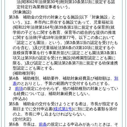
法
(昭和62年法律第30号)
附則第10条第1項に規定する認
定特定行為業務従事者をいう。
(対象施設)
第3条
補助金の交付の対象となる施設
(以下「対象施設」と
いう。)
は、本市内に所在する施設であって、児童福祉法
(昭和22年法律第164号)
第39条第1項に規定する保育所
(就
学前の子どもに関する教育、保育等の総合的な提供の推進
に関する法律
(平成18年法律第77号。以下この条において
「認定こども園法」という。)
第3条第1項の認定を受けたも
のを含む。)
及び児童福祉法第6条の3第10項に規定する小
規模保育事業を行う事業所並びに認定こども園法第3条第1
項又は第3項の認定を受けた施設
(幼稚園型認定こども園に
限る。)
及び認定こども園法第2条第7項に規定する幼保連携
型認定こども園とする。
(補助種別等)
第4条
補助種別、補助要件、補助対象経費及び補助額は、
別
表
のとおりとし、予算の範囲内で交付するものとする。
2
前項
の規定にかかわらず、他の補助種別の対象となってい
る経費については、補助対象経費としない。
(申込み)
第5条
補助金の交付を受けようとする者は、市長が指定する
期日までに交付申込書
(
様式第1号
)
に別に定める書類を添付
の上、市長に申し込まなければならない。
(交付決定)
第6条
市長は、
前条
の規定による申込みがあったときは、そ