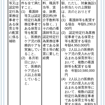
等又は
件を全て満た
料、職員手
額。ただし、対象施設1
認定特
すこと。
当等、賃
か所当たりの上限額
定行為
(1)
看護師
金、旅費、
は、次のとおりとす
業務従
等又は認定
委託料
(仲
る。
事者で
特定行為業
介手数料等
(1)
看護師等を配置す
ある保
務従事者で
を除く。)
る場合 年額5,290,0
育士等
ある保育士
その他の看
00円
の配置
等を配置
護師等又は
(2)
認定特定行為業務
に係る
し、医療的
認定特定行
従事者である保育士
補助
ケア児の医
為業務従事
等を配置する場合
療的ケアを
者である保
年額4,950,000円
実施してい
育士等の配
(3)
2人以上の医療的
ること。
置に要した
ケア児の受入れが見
(2)
各月初
経費
込まれる保育所等に
日におい
おいて、複数の看護
て、医療的
師等を配置する場
ケア児が1
合 年額10,580,000
人以上在籍
円
しているこ
(4)
2人以上の医療的
と。
ケア児の受入れが見
込まれる保育所等に
おいて、複数の認定
特定行為業務従事者
である保育士等を配
置する場合 年額9,9