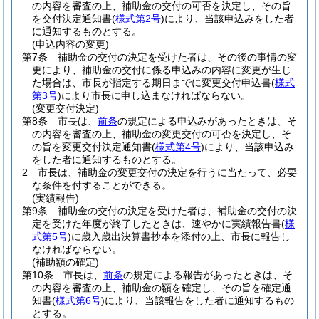
の内容を審査の上、補助金の交付の可否を決定し、その旨
を交付決定通知書
(
様式第2号
)
により、当該申込みをした者
に通知するものとする。
(申込内容の変更)
第7条
補助金の交付の決定を受けた者は、その後の事情の変
更により、補助金の交付に係る申込みの内容に変更が生じ
た場合は、市長が指定する期日までに変更交付申込書
(
様式
第3号
)
により市長に申し込まなければならない。
(変更交付決定)
第8条
市長は、
前条
の規定による申込みがあったときは、そ
の内容を審査の上、補助金の変更交付の可否を決定し、そ
の旨を変更交付決定通知書
(
様式第4号
)
により、当該申込み
をした者に通知するものとする。
2
市長は、補助金の変更交付の決定を行うに当たって、必要
な条件を付することができる。
(実績報告)
第9条
補助金の交付の決定を受けた者は、補助金の交付の決
定を受けた年度が終了したときは、速やかに実績報告書
(
様
式第5号
)
に歳入歳出決算書抄本を添付の上、市長に報告し
なければならない。
(補助額の確定)
第10条
市長は、
前条
の規定による報告があったときは、そ
の内容を審査の上、補助金の額を確定し、その旨を確定通
知書
(
様式第6号
)
により、当該報告をした者に通知するもの
とする。