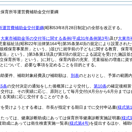
立保育所等運営費補助金交付要綱
所運営費補助金交付要綱
(昭和53年8月28日制定)の全部を改正する。
、
大東市補助金等の交付等に関する条例
(平成31年条例第3号)
及び
大東市
児童福祉法
(昭和22年法律第164号)
第35条第4項の規定により設置された
小規模保育事業所」という。)
並びに就学前の子どもに関する教育、保育
進法」という。)
第3条第1項及び第3項の規定による認定を受けた施設並
人立保育所等」という。)
に対し、保育内容の充実、児童福祉の増進に資
とについて、必要な事項を定めることを目的とする。
補助要件、補助対象経費及び補助額は、
別表
のとおりとし、予算の範囲
5条
の交付決定の通知をした後概算により交付し、
第10条
の確定後精算
る交付は、その実績に応じ、原則として毎月交付
(4月分から6月分までは
よる実績に応じ交付することができる。
付を受けようとする者は、市長が指定する期日までに交付申込書
(
様式第
当たっては、健康診断助成にあっては保育所等健康診断実施証明書
(
様式
査助成にあっては衛生検査実施一覧表
(
様式第4号
)
を提出するほか、補助