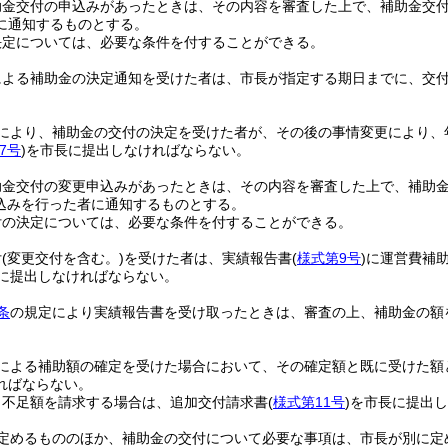
助金交付の申込みがあったときは、その内容を審査した上で、補助金交
に通知するものとする。
決定については、必要な条件を付することができる。
による補助金の決定通知を受けた者は、市長が指定する期日までに、交
により、補助金の交付の決定を受けた者が、その後の事情変更により、
7号
)
を市長に提出しなければならない。
助金交付の変更申込みがあったときは、その内容を審査した上で、補助
込みを行った者に通知するものとする。
付の決定については、必要な条件を付することができる。
付
(変更交付を含む。)
を受けた者は、実績報告書
(
様式第9号
)
に運営費補
長に提出しなければならない。
条
の規定により実績報告書を受け取ったときは、審査の上、補助金の額
による補助額の確定を受けた場合において、その確定額と既に受けた額
ればならない。
り不足額を請求する場合は、追加交付請求書
(
様式第11号
)
を市長に提出し
定めるもののほか、補助金の交付について必要な事項は、市長が別に定