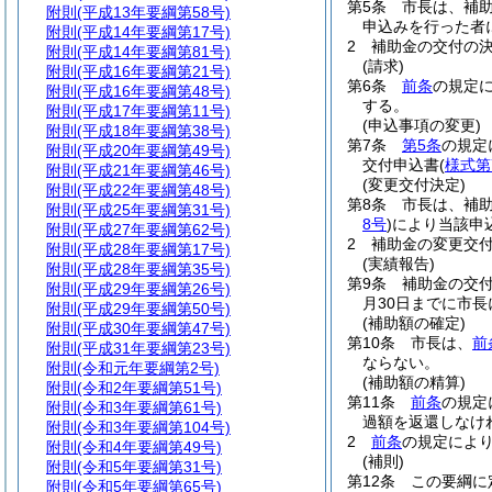
第5条
市長は、補
附則
(平成13年要綱第58号)
申込みを行った者
附則
(平成14年要綱第17号)
2
補助金の交付の
附則
(平成14年要綱第81号)
(請求)
附則
(平成16年要綱第21号)
第6条
前条
の規定
附則
(平成16年要綱第48号)
する。
附則
(平成17年要綱第11号)
(申込事項の変更)
附則
(平成18年要綱第38号)
第7条
第5条
の規定
附則
(平成20年要綱第49号)
交付申込書
(
様式第
附則
(平成21年要綱第46号)
(変更交付決定)
附則
(平成22年要綱第48号)
第8条
市長は、補
附則
(平成25年要綱第31号)
8号
)
により当該申
附則
(平成27年要綱第62号)
2
補助金の変更交
附則
(平成28年要綱第17号)
(実績報告)
附則
(平成28年要綱第35号)
第9条
補助金の交
附則
(平成29年要綱第26号)
月30日までに市
附則
(平成29年要綱第50号)
(補助額の確定)
附則
(平成30年要綱第47号)
第10条
市長は、
前
附則
(平成31年要綱第23号)
ならない。
附則
(令和元年要綱第2号)
(補助額の精算)
附則
(令和2年要綱第51号)
第11条
前条
の規定
附則
(令和3年要綱第61号)
過額を返還しなけ
附則
(令和3年要綱第104号)
2
前条
の規定によ
附則
(令和4年要綱第49号)
(補則)
附則
(令和5年要綱第31号)
第12条
この要綱に
附則
(令和5年要綱第65号)