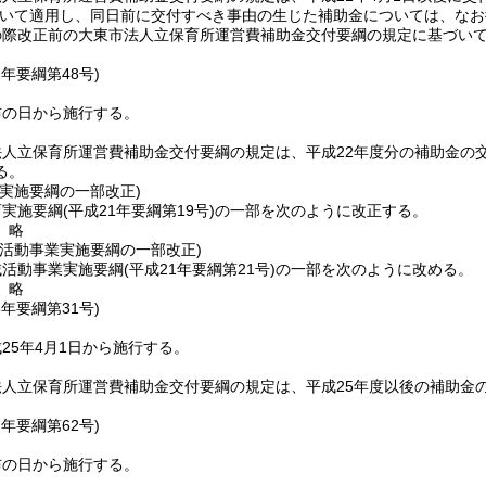
いて適用し、同日前に交付すべき事由の生じた補助金については、なお
の際改正前の大東市法人立保育所運営費補助金交付要綱の規定に基づい
2年
要綱第48号)
布の日から施行する。
人立保育所運営費補助金交付要綱の規定は、平成22年度分の補助金の
る。
実施要綱の一部改正)
育実施要綱
(平成21年要綱第19号)
の一部を次のように改正する。
〕略
域活動事業実施要綱の一部改正)
域活動事業実施要綱
(平成21年要綱第21号)
の一部を次のように改める。
〕略
5年
要綱第31号)
25年4月1日から施行する。
法人立保育所運営費補助金交付要綱の規定は、平成25年度以後の補助金
7年
要綱第62号)
布の日から施行する。