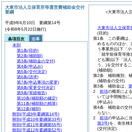
大東市法人立保育所等運営費補助金交付
要綱
○大東市法人
平成9年6月10日 要綱第14号
大東市法人立保育
(令和8年5月22日施行)
(目的)
第1条
この要綱は
条項目次
沿革
めるもののほか、
本則
う事業所
(以下「
第1条
(目的)
「就学前保育等推
第2条
(補助額)
ども園
(以下「法
第3条
(補助金の交付)
う。)
を交付するこ
第4条
(申込み)
(補助額)
第5条
(交付決定)
第2条
補助種別、
第6条
(請求)
(補助金の交付)
第7条
(申込事項の変更)
第3条
補助金は、
第
第8条
(変更交付決定)
2
前項
の概算によ
第9条
(実績報告)
いては中間報告に
第10条
(補助額の確定)
(申込み)
第11条
(補助額の精算)
第4条
補助金の交
第12条
(補則)
らない。
附則
(平成9年要綱第14号)
2
前項
の申込みに
附則
(平成10年要綱第33号)
第3号
)
を、衛生検
附則
(平成11年要綱第55号)
(交付決定)
附則
(平成12年要綱第52号)