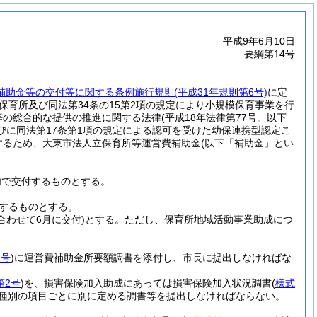
平成9年6月10日
要綱第14号
補助金等の交付等に関する条例施行規則
(平成31年規則第6号)
に定
保育所及び同法第34条の15第2項の規定により小規模保育事業を行
等の総合的な提供の推進に関する法律
(平成18年法律第77号。以下
びに同法第17条第1項の規定による認可を受けた幼保連携型認定こ
するため、大東市法人立保育所等運営費補助金
(以下「補助金」とい
内で交付するものとする。
するものとする。
合わせて6月に交付)
とする。
ただし、保育所地域活動事業助成につ
1号
)
に運営費補助金所要額調書を添付し、市長に提出しなければな
第2号
)
を、損害保険加入助成にあっては損害保険加入状況調書
(
様式
種別の項目ごとに別に定める調書等を提出しなければならない。