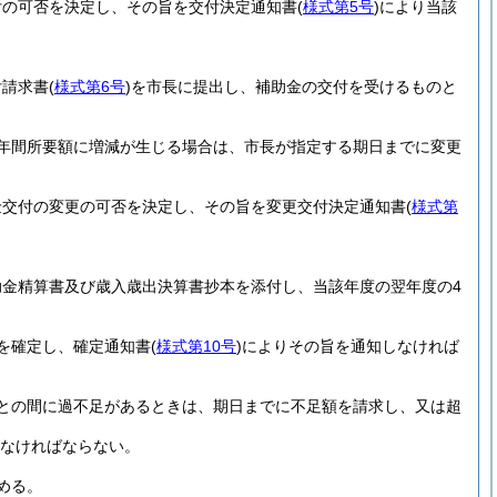
付の可否を決定し、その旨を交付決定通知書
(
様式第5号
)
により当該
付請求書
(
様式第6号
)
を市長に提出し、補助金の交付を受けるものと
年間所要額に増減が生じる場合は、市長が指定する期日までに変更
金交付の変更の可否を決定し、その旨を変更交付決定通知書
(
様式第
助金精算書及び歳入歳出決算書抄本を添付し、当該年度の翌年度の4
を確定し、確定通知書
(
様式第10号
)
によりその旨を通知しなければ
との間に過不足があるときは、期日までに不足額を請求し、又は超
なければならない。
める。