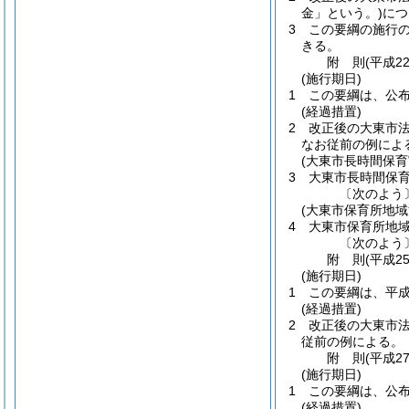
金」という。)
につ
3
この要綱の施行
きる。
附
則
(平成2
(施行期日)
1
この要綱は、公
(経過措置)
2
改正後の大東市法
なお従前の例によ
(大東市長時間保育
3
大東市長時間保
〔次のよう
(大東市保育所地
4
大東市保育所地
〔次のよう
附
則
(平成2
(施行期日)
1
この要綱は、平成
(経過措置)
2
改正後の大東市
従前の例による。
附
則
(平成2
(施行期日)
1
この要綱は、公
(経過措置)