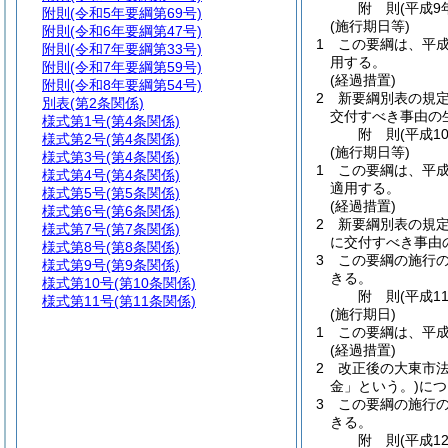
附
則
(平成9
附則
(令和5年要綱第69号)
(施行期日等)
附則
(令和6年要綱第47号)
1
この要綱は、平成
附則
(令和7年要綱第33号)
用する。
附則
(令和7年要綱第59号)
(経過措置)
附則
(令和8年要綱第54号)
2
新要綱別表の規定
別表
(第2条関係)
交付すべき事由の
様式第1号
(第4条関係)
附
則
(平成1
様式第2号
(第4条関係)
(施行期日等)
様式第3号
(第4条関係)
1
この要綱は、平成
様式第4号
(第4条関係)
適用する。
様式第5号
(第5条関係)
(経過措置)
様式第6号
(第6条関係)
2
新要綱別表の規定
様式第7号
(第7条関係)
に交付すべき事由
様式第8号
(第8条関係)
3
この要綱の施行
様式第9号
(第9条関係)
きる。
様式第10号
(第10条関係)
附
則
(平成1
様式第11号
(第11条関係)
(施行期日)
1
この要綱は、平成
(経過措置)
2
改正後の大東市法
金」という。)
につ
3
この要綱の施行
きる。
附
則
(平成1