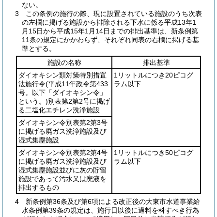
ない。
3
この条例の施行の際、現に設置されている施設のうち次表
の左欄に掲げる施設から排除される下水に係る平成13年1
月15日から平成15年1月14日までの排出基準は、新条例第
11条の規定にかかわらず、それぞれ同表の右欄に掲げる基
準とする。
施設の名称
排出基準
ダイオキシン類対策特別措置
1リットルにつき20ピコグ
法施行令
(平成11年政令第433
ラム以下
号。以下「ダイオキシン令」
という。)
別表第2第2号に掲げ
る二塩化エチレン洗浄施設
ダイオキシン令別表第2第3号
に掲げる廃ガス洗浄施設及び
湿式集塵施設
ダイオキシン令別表第2第4号
1リットルにつき50ピコグ
に掲げる廃ガス洗浄施設及び
ラム以下
湿式集塵施設並びに灰の貯留
施設であって汚水又は廃液を
排出するもの
4
新条例第36条及び第6項による改正後の大東市水道事業給
水条例第39条の規定は、施行日以後に過料を科すべき行為