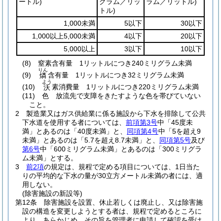
ートル)
グラム／リッ
ラム／リットル)
トル)
1,000未満
5以下
30以下
1,000以上5,000未満
4以下
20以下
5,000以上
3以下
10以下
(8)
窒素含有量 1リットルにつき240ミリグラム未満
りん
(9)
含有量 1リットルにつき32ミリグラム未満
燐
よう
(10)
素消費量 1リットルにつき220ミリグラム未満
沃
(11)
色 放流先で支障をきたすような色を帯びていない
こと。
2
製造業又はガス供給業に係る施設から下水を排除して公共
下水道を使用する者については、
前項第3号
中「45度未
満」とあるのは「40度未満」と、
同項第4号
中「5を超え9
未満」とあるのは「5.7を超え8.7未満」と、
同項第5号
及び
第6号
中「600ミリグラム未満」とあるのは「300ミリグラ
ム未満」とする。
3
前2項
の規定は、規程で定める項目については、1日当た
りの平均的な下水の量が30立方メートル未満の者には、適
用しない。
(除害施設の新設等)
第12条
除害施設を設置、休止若しくは廃止し、又は除害施
設の構造を変更しようとする者は、規程で定めるところに
より、あらかじめ、その旨を管理者に申請して確認を受け