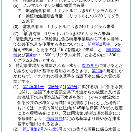
(4)
浮遊物質量 1リットルにつきに600ミリグラム未満
(5)
ノルマルヘキサン抽出物質含有量
ア
鉱油類含有量 1リットルにつき5ミリグラム以下
イ
動植物油脂類含有量 1リットルにつき30ミリグラ
ム以下
(6)
窒素含有量 1リットルにつき240ミリグラム未満
りん
(7)
含有量 1リットルにつき32ミリグラム未満
燐
2
製造業又はガス供給業に係る特定事業場から下水を排除し
て公共下水道を使用する者については、
前項第2号
中「5を
超え9未満」とあるのは「5.7を超え8.7未満」と、
同項第3
号
及び
第4号
中「600ミリグラム未満」とあるのは「300ミ
リグラム未満」とする。
3
特定事業場から排除される下水が、
次の各号
に掲げるとお
り緩やかな排水基準が適用されるときは、
第1項
の規定にか
かわらず、それぞれの排水基準を当該下水に係る水質の基
準とする。
(1)
第1項第1号
、
第6号
又は
第7号
に掲げる項目に係る水質
に関し、当該下水が当該公共下水道からの放流水又は当
該流域下水道
(雨水流域下水道を除く。)
からの放流水に
係る公共の水域又は海域に直接排除されたとした場合に
おいては、水質汚濁防止法
(昭和45年法律第138号)
の規定
による環境省令により、又は同法第3条第3項の規定によ
る条例により、
当該各号
に定める基準より緩やかな排水
基準が適用されるとき。
(2)
第1項第2号
から
第5号
までに掲げる項目に係る水質に