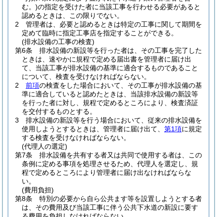
む。)
の指定を受けた者に当該工事を行わせる必要があると
認めるときは、この限りでない。
2
管理者は、必要と認めるときは特定の工事に関して期間を
定めて臨時に指定工事店を指定することができる。
(排水設備の工事の検査)
第6条
排水設備の新設等を行った者は、その工事を完了した
ときは、速やかに規程で定める届出書を管理者に届け出
て、当該工事が排水設備の基準に適合するものであること
について、検査を受けなければならない。
2
前項
の検査をした場合において、その工事が排水設備の基
準に適合していると認めたときは、当該排水設備の新設等
を行った者に対し、規程で定めるところにより、検査済証
を交付するものとする。
3
排水設備の新設等を行う場合において、従来の排水設備を
使用しようとするときは、管理者に届け出て、
第1項
に規定
する検査を受けなければならない。
(代理人の選定)
第7条
排水設備を共有する者又は共同で使用する者は、この
条例に定める事項を処理させるため、代理人を選定し、規
程で定めるところにより管理者に届け出なければならな
い。
(費用負担)
第8条
特別の必要から自ら公共ます等を設置しようとする者
は、その費用及び当該工事に伴う公共下水道の新設に要す
る費用を負担しなければならない。