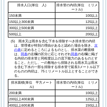
排水人口
(単位 人)
排水管の内径
(単位 ミリメ
ートル)
150未満
100以上
150以上300未満
125以上
300以上500未満
150以上
500以上
200以上
(5)
雨水又は雨水を含む下水を排除すべき排水管の内径
は、管理者が特別の理由があると認めた場合を除き、
次
の表
に定めるところによるものとし、排水渠の断面積
は、
同表
の左欄の区分に応じそれぞれ
同表
の右欄に掲げ
る内径の排水管と同程度以上の流下能力のあるものとす
ること。
ただし、一の敷地から排除される雨水又は雨水
を含む下水の一部を排除する排水管で延長3メートル以下
のものの内径は、75ミリメートル以上とすることができ
る。
排水面積
(単位 平方メート
排水管の内径
(単位 ミリメ
ル)
ートル)
200未満
100以上
200以上400未満
125以上
400以上600未満
150以上