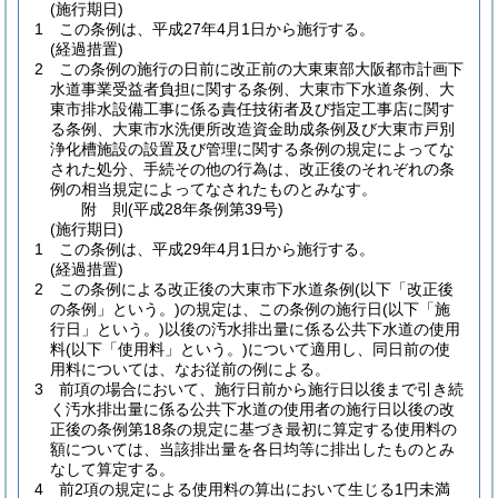
(施行期日)
1
この条例は、平成27年4月1日から施行する。
(経過措置)
2
この条例の施行の日前に改正前の大東東部大阪都市計画下
水道事業受益者負担に関する条例、大東市下水道条例、大
東市排水設備工事に係る責任技術者及び指定工事店に関す
る条例、大東市水洗便所改造資金助成条例及び大東市戸別
浄化槽施設の設置及び管理に関する条例の規定によってな
された処分、手続その他の行為は、改正後のそれぞれの条
例の相当規定によってなされたものとみなす。
附
則
(平成28年
条例第39号)
(施行期日)
1
この条例は、平成29年4月1日から施行する。
(経過措置)
2
この条例による改正後の大東市下水道条例
(以下「改正後
の条例」という。)
の規定は、この条例の施行日
(以下「施
行日」という。)
以後の汚水排出量に係る公共下水道の使用
料
(以下「使用料」という。)
について適用し、同日前の使
用料については、なお従前の例による。
3
前項の場合において、施行日前から施行日以後まで引き続
く汚水排出量に係る公共下水道の使用者の施行日以後の改
正後の条例第18条の規定に基づき最初に算定する使用料の
額については、当該排出量を各日均等に排出したものとみ
なして算定する。
4
前2項の規定による使用料の算出において生じる1円未満