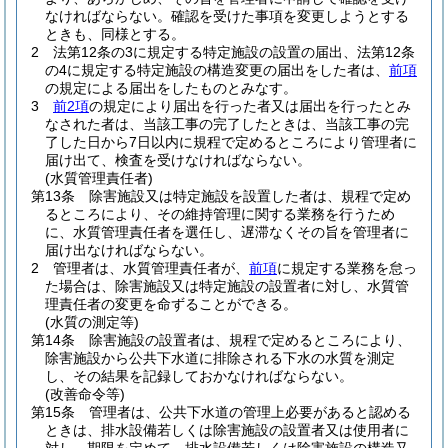
なければならない。
確認を受けた事項を変更しようとする
ときも、同様とする。
2
法第12条の3に規定する特定施設の設置の届出、法第12条
の4に規定する特定施設の構造変更の届出をした者は、
前項
の規定による届出をしたものとみなす。
3
前2項
の規定により届出を行った者又は届出を行ったとみ
なされた者は、当該工事の完了したときは、当該工事の完
了した日から7日以内に規程で定めるところにより管理者に
届け出て、検査を受けなければならない。
(水質管理責任者)
第13条
除害施設又は特定施設を設置した者は、規程で定め
るところにより、その維持管理に関する業務を行うため
に、水質管理責任者を選任し、遅滞なくその旨を管理者に
届け出なければならない。
2
管理者は、水質管理責任者が、
前項
に規定する業務を怠っ
た場合は、除害施設又は特定施設の設置者に対し、水質管
理責任者の変更を命ずることができる。
(水質の測定等)
第14条
除害施設の設置者は、規程で定めるところにより、
除害施設から公共下水道に排除される下水の水質を測定
し、その結果を記録しておかなければならない。
(改善命令等)
第15条
管理者は、公共下水道の管理上必要があると認める
ときは、排水設備若しくは除害施設の設置者又は使用者に