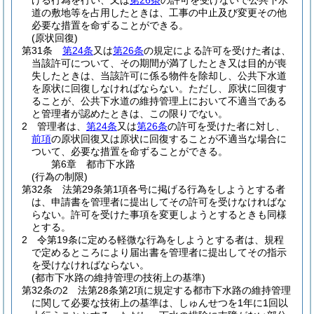
げる行為を行い、又は
第26条
の許可を受けないで公共下水
道の敷地等を占用したときは、工事の中止及び変更その他
必要な措置を命ずることができる。
(原状回復)
第31条
第24条
又は
第26条
の規定による許可を受けた者は、
当該許可について、その期間が満了したとき又は目的が喪
失したときは、当該許可に係る物件を除却し、公共下水道
を原状に回復しなければならない。
ただし、原状に回復す
ることが、公共下水道の維持管理上において不適当である
と管理者が認めたときは、この限りでない。
2
管理者は、
第24条
又は
第26条
の許可を受けた者に対し、
前項
の原状回復又は原状に回復することが不適当な場合に
ついて、必要な措置を命ずることができる。
第6章
都市下水路
(行為の制限)
第32条
法第29条第1項各号に掲げる行為をしようとする者
は、申請書を管理者に提出してその許可を受けなければな
らない。
許可を受けた事項を変更しようとするときも同様
とする。
2
令第19条に定める軽微な行為をしようとする者は、規程
で定めるところにより届出書を管理者に提出してその指示
を受けなければならない。
(都市下水路の維持管理の技術上の基準)
第32条の2
法第28条第2項に規定する都市下水路の維持管理
に関して必要な技術上の基準は、しゅんせつを1年に1回以