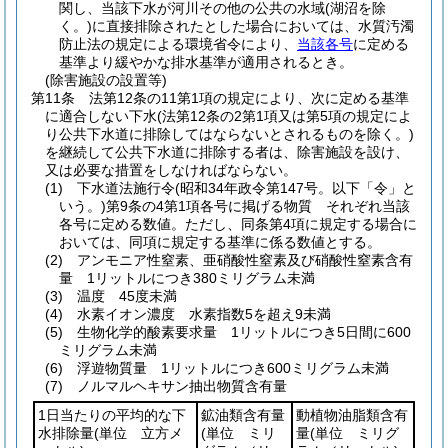
関し、当該下水が河川その他の公共の水域
(湖沼を除
く。)
に直接排除されたとした場合においては、水質汚濁
防止法の規定による環境省令により、
当該各号
に定める
基準より緩やかな排水基準が適用されるとき。
(除害施設の設置等)
第11条
法第12条の11第1項の規定により、次に定める基準
に適合しない下水
(法第12条の2第1項又は第5項の規定によ
り公共下水道に排除してはならないとされるものを除く。)
を継続して公共下水道に排除する者は、除害施設を設け、
又は必要な措置をしなければならない。
(1)
下水道法施行令
(昭和34年政令第147号。以下「令」と
いう。)
第9条の4第1項各号に掲げる物質 それぞれ当該
各号に定める数値。
ただし、同条第4項に規定する場合に
おいては、同項に規定する基準に係る数値とする。
(2)
アンモニア性窒素、亜硝酸性窒素及び硝酸性窒素含有
量 1リットルにつき380ミリグラム未満
(3)
温度 45度未満
(4)
水素イオン濃度 水素指数5を超え9未満
(5)
生物化学的酸素要求量 1リットルにつき5日間に600
ミリグラム未満
(6)
浮遊物質量 1リットルにつき600ミリグラム未満
(7)
ノルマルヘキサン抽出物質含有量
1日当たりの平均的な下
鉱油類含有量
動植物油脂類含有
水排除量
(単位 立方メ
(単位 ミリ
量
(単位 ミリグ