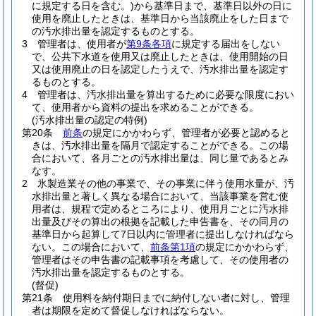
に規定する日を含む。)
から基準日まで、基準日以外の日に
使用を廃止したときは、基準日から当該廃止をした日まで
の汚水排出量を認定するものとする。
3
管理者は、使用者が
第9条各項
に規定する届出をしない
で、公共下水道を使用又は廃止したときは、使用開始の日
又は使用廃止の日を認定したうえで、汚水排出量を認定す
るものとする。
4
管理者は、汚水排出量を算出するために必要な限度におい
て、使用者から資料の提出を求めることができる。
(汚水排出量の認定の特例)
第20条
前条
の規定にかかわらず、管理者が必要と認めると
きは、汚水排出量を隔月で認定することができる。
この場
合において、各月ごとの汚水排出量は、同じ量であるとみ
なす。
2
氷製造業その他の事業で、その事業に伴う使用水量が、汚
水排出量と著しく異なる場合において、当該事業を営む使
用者は、規程で定めるところにより、使用月ごとに汚水排
出量及びその算出の根拠を記載した申告書を、その同月の
基準日から起算して7日以内に管理者に提出しなければなら
ない。
この場合において、
前条第1項
の規定にかかわらず、
管理者はその申告書の記載事項を考慮して、その使用者の
汚水排出量を認定するものとする。
(督促)
第21条
使用料を納付期日までに納付しない者に対し、管理
者は期限を定めて督促しなければならない。