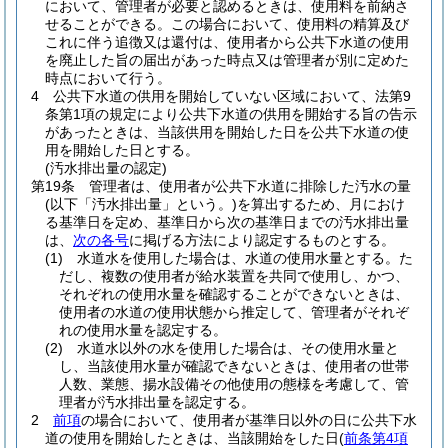
において、管理者が必要と認めるときは、使用料を前納さ
せることができる。
この場合において、使用料の精算及び
これに伴う追徴又は還付は、使用者から公共下水道の使用
を廃止した旨の届出があった時点又は管理者が別に定めた
時点において行う。
4
公共下水道の供用を開始していない区域において、法第9
条第1項の規定により公共下水道の供用を開始する旨の告示
があったときは、当該供用を開始した日を公共下水道の使
用を開始した日とする。
(汚水排出量の認定)
第19条
管理者は、使用者が公共下水道に排除した汚水の量
(以下「汚水排出量」という。)
を算出するため、月におけ
る基準日を定め、基準日から次の基準日までの汚水排出量
は、
次の各号
に掲げる方法により認定するものとする。
(1)
水道水を使用した場合は、水道の使用水量とする。
た
だし、複数の使用者が給水装置を共同で使用し、かつ、
それぞれの使用水量を確認することができないときは、
使用者の水道の使用状態から推定して、管理者がそれぞ
れの使用水量を認定する。
(2)
水道水以外の水を使用した場合は、その使用水量と
し、当該使用水量が確認できないときは、使用者の世帯
人数、業態、揚水設備その他使用の態様を考慮して、管
理者が汚水排出量を認定する。
2
前項
の場合において、使用者が基準日以外の日に公共下水
道の使用を開始したときは、当該開始をした日
(
前条第4項