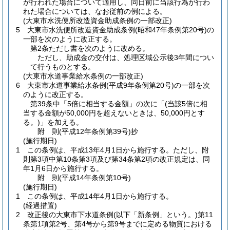
が行われた場合について適用し、同日前に当該行為が行わ
れた場合については、なお従前の例による。
(大東市水洗便所改造資金助成条例の一部改正)
5
大東市水洗便所改造資金助成条例
(昭和47年条例第20号)
の
一部を次のように改正する。
第2条ただし書を次のように改める。
ただし、助成金の交付は、処理区域公示後3年間につい
て行うものとする。
(大東市水道事業給水条例の一部改正)
6
大東市水道事業給水条例
(平成9年条例第20号)
の一部を次
のように改正する。
第39条中「5倍に相当する金額」の次に「
(当該5倍に相
当する金額が50,000円を超えないときは、50,000円とす
る。)
」を加える。
附
則
(平成12年
条例第39号)
抄
(施行期日)
1
この条例は、平成13年4月1日から施行する。
ただし、附
則第3項中第10条第3項及び第34条第2項の改正規定は、同
年1月6日から施行する。
附
則
(平成14年
条例第10号)
(施行期日)
1
この条例は、平成14年4月1日から施行する。
(経過措置)
2
改正後の大東市下水道条例
(以下「新条例」という。)
第11
条第1項第2号、第4号から第9号までに定める物質における