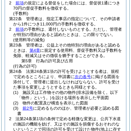
2
前項
の規定による督促をした場合には、督促状1通につき
70円の督促手数料を徴収する。
(手数料)
第22条
管理者は、指定工事店の指定について、その申請者
から1件につき11,000円の手数料を徴収する。
2
前項
の手数料は、還付しないものとする。
ただし、管理者
が特別の理由があると認めたときは、この限りでない。
(使用料等の減免)
第23条
管理者は、公益上その他特別の理由があると認める
ときは、
第4章
に規定する使用料、督促手数料又は手数料を
免除、軽減又はその徴収を猶予することができる。
第5章
行為の許可及び占用
(行為の許可)
第24条
法第24条第1項の許可を受けようとする者は、規程
で定めるところにより、申請書に
次の各号
に掲げる図面を
添付して、管理者に提出しなければならない。
許可を受け
た事項を変更しようとするときも同様とする。
(1)
施設又は工作物その他の物件
(排水設備を除く。以下
「物件」という。)
を設ける場所を表示した平面図
(2)
物件の配置及び構造を表示した図面
(3)
前2号
に定めるもののほか、管理者が必要と認める図
書
2
法第24条第1項の条例で定める軽微な変更は、公共下水道
の施設の機能を妨げ、又はその施設を損傷するおそれのな
いということで同項の許可を受けて設けた物件
(地上に存す