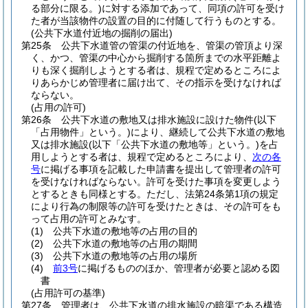
る部分に限る。)
に対する添加であって、同項の許可を受け
た者が当該物件の設置の目的に付随して行うものとする。
(公共下水道付近地の掘削の届出)
第25条
公共下水道管の管渠の付近地を、管渠の管頂より深
く、かつ、管渠の中心から掘削する箇所までの水平距離よ
りも深く掘削しようとする者は、規程で定めるところによ
りあらかじめ管理者に届け出て、その指示を受けなければ
ならない。
(占用の許可)
第26条
公共下水道の敷地又は排水施設に設けた物件
(以下
「占用物件」という。)
により、継続して公共下水道の敷地
又は排水施設
(以下「公共下水道の敷地等」という。)
を占
用しようとする者は、規程で定めるところにより、
次の各
号
に掲げる事項を記載した申請書を提出して管理者の許可
を受けなければならない。
許可を受けた事項を変更しよう
とするときも同様とする。
ただし、法第24条第1項の規定
により行為の制限等の許可を受けたときは、その許可をも
って占用の許可とみなす。
(1)
公共下水道の敷地等の占用の目的
(2)
公共下水道の敷地等の占用の期間
(3)
公共下水道の敷地等の占用の場所
(4)
前3号
に掲げるもののほか、管理者が必要と認める図
書
(占用許可の基準)
第27条
管理者は、公共下水道の排水施設の暗渠である構造