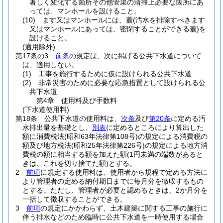
著しく変化する箇所その他管渠の清掃上必要な箇所にあ
っては、マンホールを設けること。
(10)
ます又はマンホールには、蓋
(汚水を排除すべきます
又はマンホールにあっては、密閉することができる蓋)
を
設けること。
(適用除外)
第17条の3
前条
の規定は、次に掲げる公共下水道について
は、適用しない。
(1)
工事を施行するために仮に設けられる公共下水道
(2)
非常災害のために必要な応急措置として設けられる公
共下水道
第4章
使用料及び手数料
(下水道使用料)
第18条
公共下水道の使用料は、
次条
及び
第20条
に定める汚
水排出量を基礎とし、
別表
に定めるところにより算出した
額に消費税法
(昭和63年法律第108号)
の規定による消費税の
額及び地方税法
(昭和25年法律第226号)
の規定による地方消
費税の額に相当する額を加えた額
(1円未満の端数があると
きは、これを切り捨てた額)
とする。
2
前項
に規定する使用料は、使用者から規程で定める方法に
より管理者の定める納付期日までに毎月分を徴収するもの
とする。
ただし、管理者が必要と認めるときは、2か月分を
一括して徴収することができる。
3
前項
の規定にかかわらず、土木建築に関する工事の施行に
伴う排水などのため臨時に公共下水道を一時使用する場合