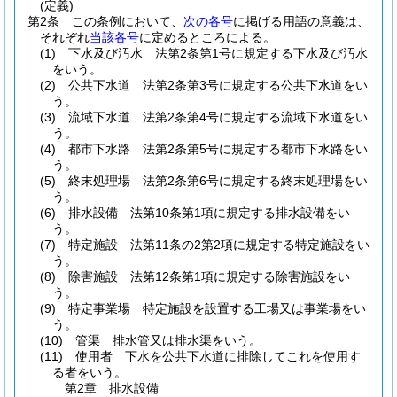
(定義)
第2条
この条例において、
次の各号
に掲げる用語の意義は、
それぞれ
当該各号
に定めるところによる。
(1)
下水及び汚水 法第2条第1号に規定する下水及び汚水
をいう。
(2)
公共下水道 法第2条第3号に規定する公共下水道をい
う。
(3)
流域下水道 法第2条第4号に規定する流域下水道をい
う。
(4)
都市下水路 法第2条第5号に規定する都市下水路をい
う。
(5)
終末処理場 法第2条第6号に規定する終末処理場をい
う。
(6)
排水設備 法第10条第1項に規定する排水設備をい
う。
(7)
特定施設 法第11条の2第2項に規定する特定施設をい
う。
(8)
除害施設 法第12条第1項に規定する除害施設をい
う。
(9)
特定事業場 特定施設を設置する工場又は事業場をい
う。
(10)
管渠 排水管又は排水渠をいう。
(11)
使用者 下水を公共下水道に排除してこれを使用す
る者をいう。
第2章
排水設備