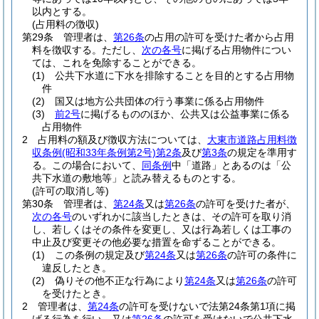
以内とする。
(占用料の徴収)
第29条
管理者は、
第26条
の占用の許可を受けた者から占用
料を徴収する。
ただし、
次の各号
に掲げる占用物件につい
ては、これを免除することができる。
(1)
公共下水道に下水を排除することを目的とする占用物
件
(2)
国又は地方公共団体の行う事業に係る占用物件
(3)
前2号
に掲げるもののほか、公共又は公益事業に係る
占用物件
2
占用料の額及び徴収方法については、
大東市道路占用料徴
収条例
(昭和33年条例第2号)
第2条
及び
第3条
の規定を準用す
る。
この場合において、
同条例
中「道路」とあるのは「公
共下水道の敷地等」と読み替えるものとする。
(許可の取消し等)
第30条
管理者は、
第24条
又は
第26条
の許可を受けた者が、
次の各号
のいずれかに該当したときは、その許可を取り消
し、若しくはその条件を変更し、又は行為若しくは工事の
中止及び変更その他必要な措置を命ずることができる。
(1)
この条例の規定及び
第24条
又は
第26条
の許可の条件に
違反したとき。
(2)
偽りその他不正な行為により
第24条
又は
第26条
の許可
を受けたとき。
2
管理者は、
第24条
の許可を受けないで法第24条第1項に掲