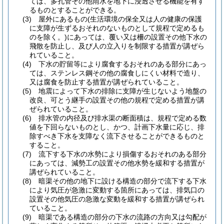
ては、多孔管その他雨水を地下に浸透させる機能を有す
るものとすることができる。
(3)
屋外にあるもの
(生活環境の保全又は人の健康の保護
に支障が生ずるおそれのないものとして規程で定めるも
のを除く。)
にあっては、覆い又は柵の設置その他下水の
飛散を防止し、及び人の立入りを制限する措置が講ぜら
れていること。
(4)
下水の貯留等により腐食するおそれのある部分にあっ
ては、ステンレス鋼その他の腐食しにくい材料で造り、
又は腐食を防止する措置が講ぜられていること。
(5)
地震によって下水の排除に支障が生じないよう地盤の
改良、可とう継手の設置その他の規程で定める措置が講
ぜられていること。
(6)
排水管の内径及び排水渠の断面積は、規程で定める数
値を下回らないものとし、かつ、計画下水量に応じ、排
除すべき下水を支障なく流下させることができるものと
すること。
(7)
流下する下水の水勢により損傷するおそれのある部分
にあっては、減勢工の設置その他水勢を緩和する措置が
講ぜられていること。
(8)
暗渠その他の地下に設ける構造の部分で流下する下水
により気圧が急激に変動する箇所にあっては、排気口の
設置その他気圧の急激な変動を緩和する措置が講ぜられ
ていること。
(9)
暗渠である構造の部分の下水の流路の方向又は勾配が