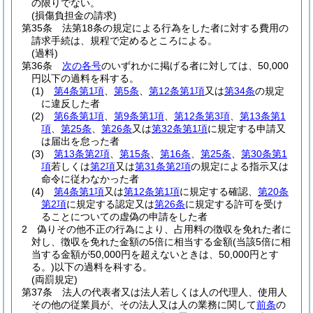
の限りでない。
(損傷負担金の請求)
第35条
法第18条の規定による行為をした者に対する費用の
請求手続は、規程で定めるところによる。
(過料)
第36条
次の各号
のいずれかに掲げる者に対しては、50,000
円以下の過料を科する。
(1)
第4条第1項
、
第5条
、
第12条第1項
又は
第34条
の規定
に違反した者
(2)
第6条第1項
、
第9条第1項
、
第12条第3項
、
第13条第1
項
、
第25条
、
第26条
又は
第32条第1項
に規定する申請又
は届出を怠った者
(3)
第13条第2項
、
第15条
、
第16条
、
第25条
、
第30条第1
項
若しくは
第2項
又は
第31条第2項
の規定による指示又は
命令に従わなかった者
(4)
第4条第1項
又は
第12条第1項
に規定する確認、
第20条
第2項
に規定する認定又は
第26条
に規定する許可を受け
ることについての虚偽の申請をした者
2
偽りその他不正の行為により、占用料の徴収を免れた者に
対し、徴収を免れた金額の5倍に相当する金額
(当該5倍に相
当する金額が50,000円を超えないときは、50,000円とす
る。)
以下の過料を科する。
(両罰規定)
第37条
法人の代表者又は法人若しくは人の代理人、使用人
その他の従業員が、その法人又は人の業務に関して
前条
の