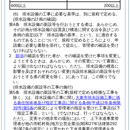
600以上
200以上
(6)
排水設備の工事に必要な基準は、別に規程で定める。
(排水設備の計画の確認)
第4条
排水設備の新設等を行おうとする者は、あらかじめ、
その計画が排水設備の設置及び構造に関する法令及びこの
条例の規定
(以下「排水設備の基準」という。)
に適合する
ものであることについて、規程で定めるところにより、申
請書に必要な書類を添付して提出し、管理者の確認を受け
なければならない。
2
前項
の確認を受けた者が、その確認を受けた事項を変更し
ようとするときは、あらかじめ、その変更について書面に
より届け出なければならない。
ただし、排水設備の構造に
影響を及ぼすおそれのない変更
(当該排水施設の新設等を行
おうとする者の変更を除く。)
にあっては、この限りでな
い。
(排水設備の新設等の工事の施行)
第5条
排水設備の新設等の工事
(規程で定める軽微な工事を
除く。)
は、排水設備の工事に関し
大東市排水設備工事に係
る責任技術者及び指定工事店に関する条例
(平成12年条例第
39号)
第5条
の規定により管理者の指定を受けた工事店
(以下
「指定工事店」という。)
でなければ、行ってはならない。
ただし、災害その他非常の場合において、上下水道事業管
理者が他の市町村長
(地方公営企業法
(昭和27年法律第292
号)
第7条の規定により置かれた下水道事業の管理者を含