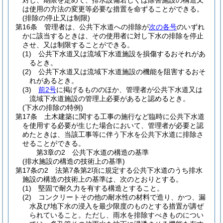
対し、期限を定めて、排水設備若しくは除害施設の構造又
は使用の方法の変更等必要な措置を命ずることができる。
(排除の停止又は制限)
第16条
管理者は、公共下水道への排除が
次の各号
のいずれ
かに該当するときは、その使用者に対し下水の排除を停止
させ、又は制限することができる。
(1)
公共下水道又は流域下水道施設を損傷するおそれがあ
るとき。
(2)
公共下水道又は流域下水道施設の機能を阻害するおそ
れがあるとき。
(3)
前2号
に掲げるもののほか、管理者が公共下水道又は
流域下水道施設の管理上必要があると認めるとき。
(下水の排除の特例)
第17条
土木建築に関する工事の施行など臨時に公共下水道
を使用する必要が生じた場合において、管理者が必要と認
めたときは、当該工事等に伴う下水を公共下水道に排除さ
せることができる。
第3章の2
公共下水道の構造の基準
(排水施設の構造の技術上の基準)
第17条の2
法第7条第2項に規定する公共下水道のうち排水
施設の構造の技術上の基準は、次のとおりとする。
(1)
堅固で耐久力を有する構造とすること。
(2)
コンクリートその他の耐水性の材料で造り、かつ、漏
水及び地下水の浸入を最少限度のものとする措置が講ぜ
られていること。
ただし、雨水を排除すべきものについ