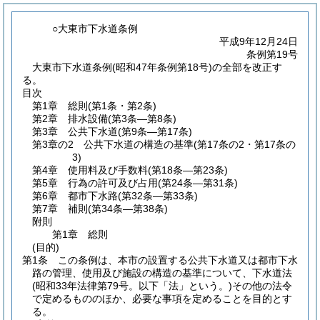
○大東市下水道条例
平成9年12月24日
条例第19号
大東市下水道条例(昭和47年条例第18号)の全部を改正す
る。
目次
第1章
総則
(第1条・第2条)
第2章
排水設備
(第3条―第8条)
第3章
公共下水道
(第9条―第17条)
第3章の2
公共下水道の構造の基準
(第17条の2・第17条の
3)
第4章
使用料及び手数料
(第18条―第23条)
第5章
行為の許可及び占用
(第24条―第31条)
第6章
都市下水路
(第32条―第33条)
第7章
補則
(第34条―第38条)
附則
第1章
総則
(目的)
第1条
この条例は、本市の設置する公共下水道又は都市下水
路の管理、使用及び施設の構造の基準について、下水道法
(昭和33年法律第79号。以下「法」という。)
その他の法令
で定めるもののほか、必要な事項を定めることを目的とす
る。