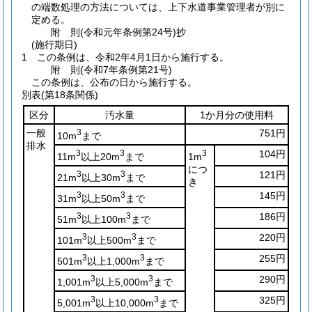
の端数処理の方法については、上下水道事業管理者が別に
定める。
附
則
(令和元年
条例第24号)
抄
(施行期日)
1
この条例は、令和2年4月1日から施行する。
附
則
(令和7年
条例第21号)
この条例は、公布の日から施行する。
別表
(第18条関係)
区分
汚水量
1か月分の使用料
一般
3
751円
10m
まで
排水
3
3
3
104円
11m
以上20m
まで
1m
につ
3
3
121円
21m
以上30m
まで
き
3
3
145円
31m
以上50m
まで
3
3
186円
51m
以上100m
まで
3
3
220円
101m
以上500m
まで
3
3
255円
501m
以上1,000m
まで
3
3
290円
1,001m
以上5,000m
まで
3
3
325円
5,001m
以上10,000m
まで