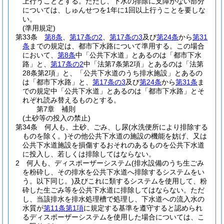
上行うこととする。
ただし、下水の排除に支障がない部分
については、しゅんせつを1年に1回以上行うことを要しな
い。
(準用規定)
第33条
第8条
、
第17条の2
、
第17条の3
及び
第24条
から
第31
条
までの規定は、都市下水路について準用する。
この場合
において、
第8条
中「公共下水道」とあるのは「都市下水
路」と、
第17条の2
中「法第7条第2項」とあるのは「法第
28条第2項」と、「公共下水道のうち排水施設」とあるの
は「都市下水路」と、
第17条の3
及び
第24条
から
第31条
ま
での規定中「公共下水道」とあるのは「都市下水路」とそ
れぞれ読み替えるものとする。
第7章
補則
(土砂等の投入の禁止)
第34条
何人も、土砂、ごみ、し尿
(水洗便所により排除する
ものを除く。)
その他公共下水道の施設の機能を妨げ、又は
公共下水道施設を損傷するおそれのあるものを公共下水道
に投入し、若しくは排除してはならない。
2
何人も、ディスポーザーシステム
(排水設備のうち生ごみ
を粉砕し、その排水を公共下水道へ排除するシステムをい
う。以下同じ。)
及びこれに類するシステムを使用して、粉
砕した生ごみ等を公共下水道に排除してはならない。
ただ
し、当該排水を排水処理槽で処理し、下水道への流入水の
水質が
第11条第1項
に規定する基準を遵守すると認められ
るディスポーザーシステムを使用した場合については、こ