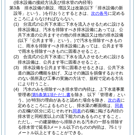
(排水設備の接続方法及び排水管の内径等)
第3条
排水設備の新設、増設又は改築
(以下「排水設備の新
設等」という。)
を行おうとするときは、
次の各号
に定める
ところによらなければならない。
(1)
分流式の公共下水道に下水を流入させるために設ける
排水設備は、汚水を排除すべき排水設備にあっては、公
共下水道の公共ますその他の排水施設又は他の排水設備
(以下「公共ます等」という。)
で汚水を排除すべきもの
に、雨水を排除すべき排水設備にあっては、公共ます等
で雨水を排除すべきものに固着させること。
(2)
合流式の公共下水道に下水を流入させるために設ける
排水設備は、公共ます等に固着させること。
(3)
排水設備を公共ます等に固着させるときは、公共下水
道の施設の機能を妨げ、又はその施設を損傷するおそれ
のない箇所及び工事の実施の方法で、規程で定める方法
により行うこと。
(4)
汚水のみを排除すべき排水管の内径は、上下水道事業
管理者
(
第5条第1項ただし書
を除き、以下「管理者」とい
う。)
が特別の理由があると認めた場合を除き、
次の表
に
定めるところによるものとし、排水渠の断面積は、
同表
の左欄の区分に応じそれぞれ
同表
の右欄に掲げる内径の
排水管と同程度以上の流下能力のあるものとすること。
ただし、一の建築物から排除される汚水の一部を排除す
る排水管で延長3メートル以下のものの内径は、75ミリ
メートル以上とすることができる。