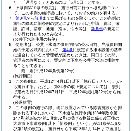
と、「遅滞なく」とあるのは「5月1日」とする。
6
旧条例第10条の規定は、施行日前に行うべき処理につい
て、この条例の施行後において、なおその効力を有する。
7
第3項
から
前項
までに掲げるものを除くほか、この条例の
施行の際現に旧条例の規定により行われた申請、届出、確
認、許可、請求、通知、指示、命令等は、
新条例
の規定に
より行われたものとみなす。
(公共下水道使用の特例)
8
使用者は、公共下水道の供用開始の公示日前、当該供用開
始の予定区域内において、
第4条
に規定する排水設備の基準
に適合していると管理者が認めたときは、同日までの間、
管理者の許可により、暫定的に下水を公共下水道に排除す
ることができる。
附
則
(平成12年
条例第22号)
(施行期日)
1
この条例は、平成12年4月1日
(以下「施行日」という。)
か
ら施行する。
ただし、第34条の改正規定については、規則
で定める日
(平成12年7月1日：平成12年規則第22号)
から施
行する。
(経過措置)
2
この条例の施行の際、現に設置されている除害施設から排
除される下水において、下水道法施行令
(昭和34年政令第
147号)
第9条の4第1項第32号に掲げる物質に係る改正後の
大東市下水道条例
(以下「新条例」という。)
第11条第1項及
び第2項の規定は、施行日から平成13年1月14日まで適用し