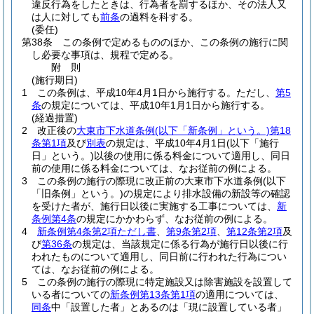
違反行為をしたときは、行為者を罰するほか、その法人又
は人に対しても
前条
の過料を科する。
(委任)
第38条
この条例で定めるもののほか、この条例の施行に関
し必要な事項は、規程で定める。
附
則
(施行期日)
1
この条例は、平成10年4月1日から施行する。
ただし、
第5
条
の規定については、平成10年1月1日から施行する。
(経過措置)
2
改正後の
大東市下水道条例
(以下「新条例」という。)
第18
条第1項
及び
別表
の規定は、平成10年4月1日
(以下「施行
日」という。)
以後の使用に係る料金について適用し、同日
前の使用に係る料金については、なお従前の例による。
3
この条例の施行の際現に改正前の大東市下水道条例
(以下
「旧条例」という。)
の規定により排水設備の新設等の確認
を受けた者が、施行日以後に実施する工事については、
新
条例第4条
の規定にかかわらず、なお従前の例による。
4
新条例第4条第2項ただし書
、
第9条第2項
、
第12条第2項
及
び
第36条
の規定は、当該規定に係る行為が施行日以後に行
われたものについて適用し、同日前に行われた行為につい
ては、なお従前の例による。
5
この条例の施行の際現に特定施設又は除害施設を設置して
いる者についての
新条例第13条第1項
の適用については、
同条
中「設置した者」とあるのは「現に設置している者」