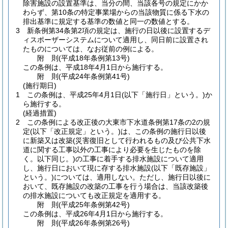
除害施設の設置基準は、当分の間、当該各号の規定にかか
わらず、第10条の特定事業場からの当該物質に係る下水の
排出基準に規定する基準の数値と同一の数値とする。
3
新条例第34条第2項の規定は、施行の日以後に設置するデ
ィスポーザーシステムについて適用し、同日前に設置され
たものについては、なお従前の例による。
附
則
(平成18年
条例第13号)
この条例は、平成18年4月1日から施行する。
附
則
(平成24年
条例第41号)
(施行期日)
1
この条例は、平成25年4月1日
(以下「施行日」という。)
か
ら施行する。
(経過措置)
2
この条例による改正後の大東市下水道条例第17条の2の規
定
(以下「改正規定」という。)
は、この条例の施行日以後
に新築又は改築
(災害復旧として行われるもの及び公共下水
道に関する工事以外の工事により必要を生じたものを除
く。以下同じ。)
の工事に着手する排水施設について適用
し、施行日において現に存する排水施設
(以下「既存施設」
という。)
については、適用しない。
ただし、施行日以後に
おいて、既存施設の改築の工事を行う場合は、当該改築後
の排水施設についても改正規定を適用する。
附
則
(平成25年
条例第42号)
この条例は、平成26年4月1日から施行する。
附
則
(平成26年
条例第26号)