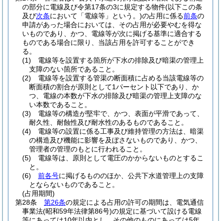
の部分に電線及び令第17条の3に規定する物件
(以下この条
及び
次条
において「電線等」という。)
の占用に係る
前条
の
申請があった場合においては、その占用が必要やむを得な
いものであり、かつ、電線等が次に掲げる基準に適合する
ものである場合に限り、当該占用を許可することができ
る。
(1)
電線等を設置する箇所が下水の排除及び暗渠の管理上
支障のない箇所であること。
(2)
電線等を設置する管渠の断面積に占める当該電線等の
断面積の割合が原則として1パーセント以下であり、か
つ、電線の本数が下水の排除及び暗渠の管理上支障のな
い本数であること。
(3)
電線等の構造が堅牢で、かつ、表面が平滑であって、
耐久性、耐蝕性及び耐水性のあるものであること。
(4)
電線等の設置に係る工事及び維持管理の方法は、暗渠
の構造及び機能に影響を及ぼさないものであり、かつ、
管理者の管理のもとに行われること。
(5)
電線等は、原則として電圧のかからないものとするこ
と。
(6)
前各号
に掲げるもののほか、公共下水道管理上の支障
とならないものであること。
(占用期間)
第28条
第26条
の規定による占用の許可の期間は、電気通信
事業法
(昭和59年法律第86号)
の規定に基づいて設ける電線
等にあっては10年以内とし、その他のものにあっては5年