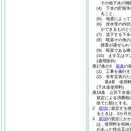
その他下水の飛
(4)
下水の貯留等
ること。
(5)
地震によって
(6)
排水管の内径
ができるものと
(7)
流下する下水
(8)
暗渠その他の
措置が講ぜられ
(9)
暗渠である構
(10)
ます又はマ
(適用除外)
第17条の3
前条
の
(1)
工事を施行す
(2)
非常災害のた
第4章
使用
(下水道使用料)
第18条
公共下水道
規定による消費税
捨てた額)
とする。
2
前項
に規定する
るときは、2か月
3
前項
の規定にか
は、使用料を前納
があった時点又は