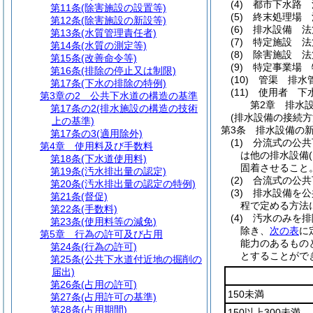
(4)
都市下水路 
第11条
(除害施設の設置等)
(5)
終末処理場 
第12条
(除害施設の新設等)
(6)
排水設備 法
第13条
(水質管理責任者)
(7)
特定施設 法
第14条
(水質の測定等)
(8)
除害施設 法
第15条
(改善命令等)
(9)
特定事業場 
第16条
(排除の停止又は制限)
(10)
管渠 排水
第17条
(下水の排除の特例)
(11)
使用者 下
第3章の2
公共下水道の構造の基準
第2章
排水
第17条の2
(排水施設の構造の技術
(排水設備の接続方
上の基準)
第3条
排水設備の
第17条の3
(適用除外)
(1)
分流式の公共
第4章
使用料及び手数料
は他の排水設備
第18条
(下水道使用料)
固着させること
第19条
(汚水排出量の認定)
(2)
合流式の公共
第20条
(汚水排出量の認定の特例)
(3)
排水設備を公
第21条
(督促)
程で定める方法
第22条
(手数料)
(4)
汚水のみを排
第23条
(使用料等の減免)
除き、
次の表
に
第5章
行為の許可及び占用
能力のあるもの
第24条
(行為の許可)
とすることがで
第25条
(公共下水道付近地の掘削の
届出)
第26条
(占用の許可)
150未満
第27条
(占用許可の基準)
第28条
(占用期間)
150以上300未満