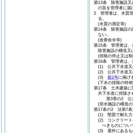
第13条
除害施設又
の旨を管理者に届
2
管理者は、水質
る。
(水質の測定等)
第14条
除害施設の
ない。
(改善命令等)
第15条
管理者は、
除害施設の構造又
(排除の停止又は制
第16条
管理者は、
(1)
公共下水道又
(2)
公共下水道又
(3)
前2号
に掲げ
(下水の排除の特例
第17条
土木建築に
共下水道に排除さ
第3章の2
公
(排水施設の構造の
第17条の2
法第7
(1)
堅固で耐久力
(2)
コンクリート
べきものについ
(3)
屋外にあるも