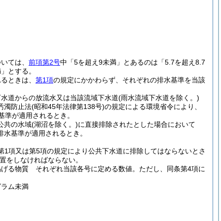
ついては、
前項第2号
中「5を超え9未満」とあるのは「5.7を超え8.7
満」とする。
れるときは、
第1項
の規定にかかわらず、それぞれの排水基準を当該
下水道からの放流水又は当該流域下水道
(雨水流域下水道を除く。)
汚濁防止法
(昭和45年法律第138号)
の規定による環境省令により、
基準が適用されるとき。
公共の水域
(湖沼を除く。)
に直接排除されたとした場合において
排水基準が適用されるとき。
の2第1項又は第5項の規定により公共下水道に排除してはならないとさ
置をしなければならない。
掲げる物質 それぞれ当該各号に定める数値。
ただし、同条第4項に
グラム未満