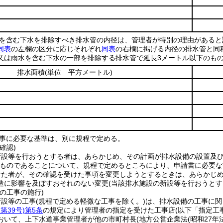
を含む下水を排除すべき排水管の内径は、管理者が特別の理由があると
同表
の左欄の区分に応じそれぞれ
同表
の右欄に掲げる内径の排水管と同
又は雨水を含む下水の一部を排除する排水管で延長3メートル以下のもの
排水面積
(単位 平方メートル)
事に必要な基準は、別に規程で定める。
確認)
新設等を行おうとする者は、あらかじめ、その計画が排水設備の設置及
ものであることについて、規程で定めるところにより、申請書に必要な
けた者が、その確認を受けた事項を変更しようとするときは、あらかじ
造に影響を及ぼすおそれのない変更
(当該排水施設の新設等を行おうとす
の工事の施行)
新設等の工事
(規程で定める軽微な工事を除く。)
は、排水設備の工事に関
第39号)
第5条
の規定により管理者の指定を受けた工事店
(以下「指定工
おいて、上下水道事業管理者が他の市町村長
(地方公営企業法
(昭和27年