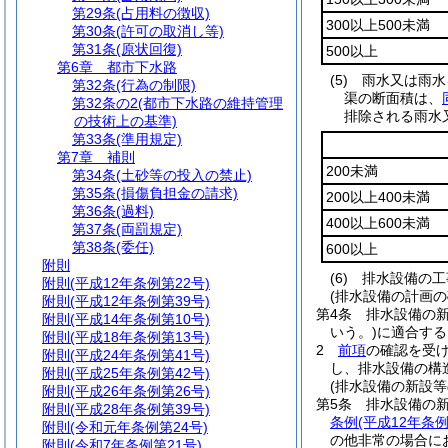
第29条
(占用料の徴収)
300以上500未満
第30条
(許可の取消し等)
第31条
(原状回復)
500以上
第6章
都市下水路
(5)
雨水又は雨水
第32条
(行為の制限)
渠の断面積は、
第32条の2
(都市下水路の維持管理
排除される雨水
の技術上の基準)
第33条
(準用規定)
第7章
補則
200未満
第34条
(土砂等の投入の禁止)
第35条
(損傷負担金の請求)
200以上400未満
第36条
(過料)
400以上600未満
第37条
(両罰規定)
第38条
(委任)
600以上
附則
(6)
排水設備の工
附則
(平成12年条例第22号)
(排水設備の計画の
附則
(平成12年条例第39号)
第4条
排水設備の
附則
(平成14年条例第10号)
いう。)
に適合する
附則
(平成18年条例第13号)
2
前項
の確認を受
附則
(平成24年条例第41号)
し、排水設備の構
附則
(平成25年条例第42号)
(排水設備の新設等
附則
(平成26年条例第26号)
第5条
排水設備の
附則
(平成28年条例第39号)
条例
(平成12年条例
附則
(令和元年条例第24号)
の他非常の場合に
附則
(令和7年条例第21号)