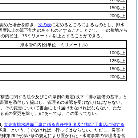
150以上
200以上
認めた場合を除き、
次の表
に定めるところによるものとし、排水
程度以上の流下能力のあるものとすること。
ただし、一の敷地から
の内径は、75ミリメートル以上とすることができる。
排水管の内径
(単位 ミリメートル)
100以上
125以上
150以上
200以上
び構造に関する法令及びこの条例の規定
(以下「排水設備の基準」と
書類を添付して提出し、管理者の確認を受けなければならない。
め、その変更について書面により届け出なければならない。
ただ
る者の変更を除く。)
にあっては、この限りでない。
し
大東市排水設備工事に係る責任技術者及び指定工事店に関する
事店」という。)
でなければ、行ってはならない。
ただし、災害そ
法律第292号)
第7条の規定により置かれた下水道事業の管理者を含