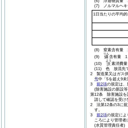
(6)
浮遊物質量 
(7)
ノルマルヘキ
1日当たりの平均
(8)
窒素含有量 
りん
(9)
含有量 1
燐
よう
(10)
素消費量
沃
(11)
色 放流先
2
製造業又はガス
号
中「5を超え9未
3
前2項
の規定は、
(除害施設の新設等
第12条
除害施設を
請して確認を受け
2
法第12条の3に
す。
3
前2項
の規定によ
ころにより管理者
(水質管理責任者)