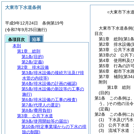
大東市下水道条例
○大東市下水
平成9年12月24日 条例第19号
大東市下水道条例(
(令和7年9月25日施行)
目次
第1章
総則
(第1
条項目次
沿革
第2章
排水設備
(
本則
第3章
公共下水
第1章
総則
第3章の2
公共下
第1条
(目的)
第4章
使用料及
第2条
(定義)
第5章
行為の許
第2章
排水設備
第6章
都市下水
第3条
(排水設備の接続方法及び排
第7章
補則
(第3
水管の内径等)
附則
第4条
(排水設備の計画の確認)
第1章
総則
第5条
(排水設備の新設等の工事の
(目的)
施行)
第1条
この条例は
第6条
(排水設備の工事の検査)
う。)
その他の法令
第7条
(代理人の選定)
(定義)
第8条
(費用負担)
第2条
この条例に
第3章
公共下水道
(1)
下水及び汚水
第9条
(使用開始等の届出)
(2)
公共下水道 
第10条
(特定事業場からの下水の排
(3)
流域下水道 
除の制限)