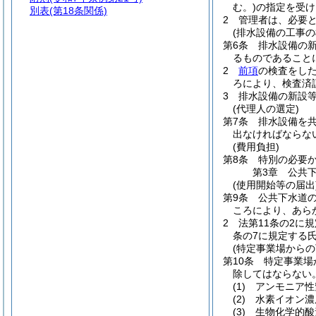
む。)
の指定を受け
別表
(第18条関係)
2
管理者は、必要
(排水設備の工事の
第6条
排水設備の
るものであること
2
前項
の検査をし
ろにより、検査済
3
排水設備の新設
(代理人の選定)
第7条
排水設備を
出なければならな
(費用負担)
第8条
特別の必要
第3章
公共
(使用開始等の届出
第9条
公共下水道
ころにより、あら
2
法第11条の2に
条の7に規定する
(特定事業場からの
第10条
特定事業場
除してはならない
(1)
アンモニア性
(2)
水素イオン濃
(3)
生物化学的酸