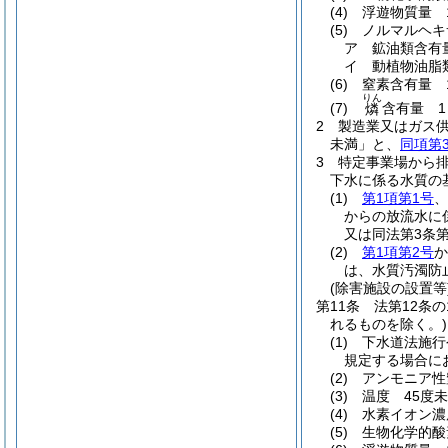
(4)
浮遊物質量 
(5)
ノルマルヘキ
ア
鉱油類含有
イ
動植物油脂
(6)
窒素含有量 
りん
(7)
含有量 1
燐
2
製造業又はガス
未満」と、
同項第
3
特定事業場から
下水に係る水質の
(1)
第1項第1号
、
からの放流水に
又は同法第3条
(2)
第1項第2号
か
は、水質汚濁防
(除害施設の設置等
第11条
法第12条
れるものを除く。)
(1)
下水道法施行
規定する場合に
(2)
アンモニア性
(3)
温度 45度
(4)
水素イオン濃
(5)
生物化学的酸