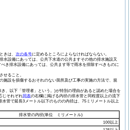
ときは、
次の各号
に定めるところによらなければならない。
排水設備にあっては、公共下水道の公共ますその他の排水施設又
すべき排水設備にあっては、公共ます等で雨水を排除すべきものに
させること。
の施設を損傷するおそれのない箇所及び工事の実施の方法で、規
除き、以下「管理者」という。)
が特別の理由があると認めた場合を
応じそれぞれ
同表
の右欄に掲げる内径の排水管と同程度以上の流下
水管で延長3メートル以下のものの内径は、75ミリメートル以上
排水管の内径
(単位 ミリメートル)
100以上
125以上