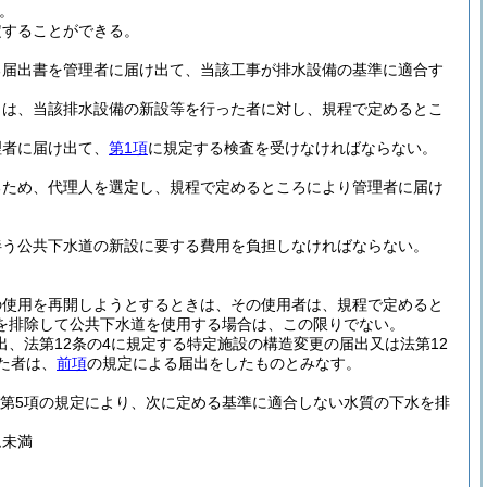
。
定することができる。
る届出書を管理者に届け出て、当該工事が排水設備の基準に適合す
きは、当該排水設備の新設等を行った者に対し、規程で定めるとこ
理者に届け出て、
第1項
に規定する検査を受けなければならない。
るため、代理人を選定し、規程で定めるところにより管理者に届け
伴う公共下水道の新設に要する費用を負担しなければならない。
の使用を再開しようとするときは、その使用者は、規程で定めると
を排除して公共下水道を使用する場合は、この限りでない。
出、法第12条の4に規定する特定施設の構造変更の届出又は法第12
た者は、
前項
の規定による届出をしたものとみなす。
び第5項の規定により、次に定める基準に適合しない水質の下水を排
ム未満