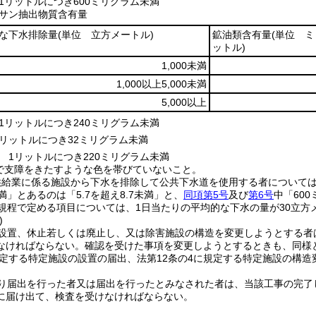
1リットルにつき600ミリグラム未満
サン抽出物質含有量
的な下水排除量
(単位 立方メートル)
鉱油類含有量
(単位 
ットル)
1,000未満
1,000以上5,000未満
5,000以上
1リットルにつき240ミリグラム未満
リットルにつき32ミリグラム未満
 1リットルにつき220ミリグラム未満
で支障をきたすような色を帯びていないこと。
供給業に係る施設から下水を排除して公共下水道を使用する者について
満」とあるのは「5.7を超え8.7未満」と、
同項第5号
及び
第6号
中「60
規程で定める項目については、1日当たりの平均的な下水の量が30立方
)
設置、休止若しくは廃止し、又は除害施設の構造を変更しようとする者
なければならない。
確認を受けた事項を変更しようとするときも、同様
規定する特定施設の設置の届出、法第12条の4に規定する特定施設の構
り届出を行った者又は届出を行ったとみなされた者は、当該工事の完了
に届け出て、検査を受けなければならない。