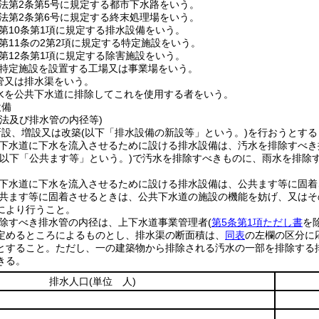
法第2条第5号に規定する都市下水路をいう。
法第2条第6号に規定する終末処理場をいう。
第10条第1項に規定する排水設備をいう。
第11条の2第2項に規定する特定施設をいう。
第12条第1項に規定する除害施設をいう。
特定施設を設置する工場又は事業場をいう。
管又は排水渠をいう。
水を公共下水道に排除してこれを使用する者をいう。
設備
法及び排水管の内径等)
新設、増設又は改築
(以下「排水設備の新設等」という。)
を行おうとする
下水道に下水を流入させるために設ける排水設備は、汚水を排除すべき
(以下「公共ます等」という。)
で汚水を排除すべきものに、雨水を排除
。
下水道に下水を流入させるために設ける排水設備は、公共ます等に固着
共ます等に固着させるときは、公共下水道の施設の機能を妨げ、又はそ
により行うこと。
除すべき排水管の内径は、上下水道事業管理者
(
第5条第1項ただし書
を
定めるところによるものとし、排水渠の断面積は、
同表
の左欄の区分に
とすること。
ただし、一の建築物から排除される汚水の一部を排除する排
きる。
排水人口
(単位 人)