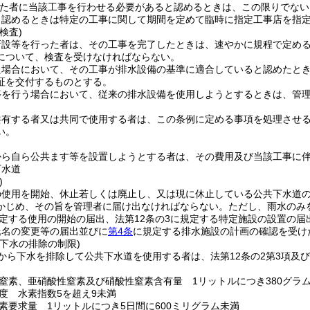
た者に当該工事を行わせる必要があると認めるときは、この限りでない
と認めるときは特定の工事に関して期間を定めて臨時に指定工事店を指
検査)
新設等を行った者は、その工事を完了したときは、速やかに規程で定め
について、検査を受けなければならない。
た場合において、その工事が排水設備の基準に適合していると認めたと
証を交付するものとする。
等を行う場合において、従来の排水設備を使用しようとするときは、管
共有する者又は共同で使用する者は、この条例に定める事項を処理させ
い。
から自ら公共ます等を設置しようとする者は、その費用及び当該工事に
下水道
)
の使用を開始、休止若しくは廃止し、又は現に休止している公共下水道
かじめ、その旨を管理者に届け出なければならない。
ただし、雨水のみ
規定する使用の開始の届出、法第12条の3に規定する特定施設の設置の届
氏名の変更等の届出並びに
第4条
に規定する排水施設の計画の確認を受け
下水の排除の制限)
から下水を排除して公共下水道を使用する者は、法第12条の2第3項及
。
窒素、亜硝酸性窒素及び硝酸性窒素含有量 1リットルにつき380グラ
度 水素指数5を超え9未満
素要求量 1リットルにつき5日間に600ミリグラム未満