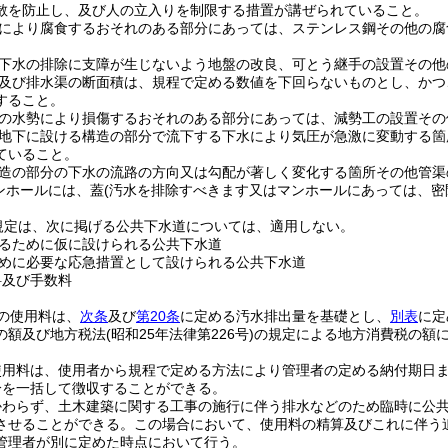
散を防止し、及び人の立入りを制限する措置が講ぜられていること。
により腐食するおそれのある部分にあっては、ステンレス鋼その他の腐
下水の排除に支障が生じないよう地盤の改良、可とう継手の設置その他
及び排水渠の断面積は、規程で定める数値を下回らないものとし、かつ
すること。
の水勢により損傷するおそれのある部分にあっては、減勢工の設置その
地下に設ける構造の部分で流下する下水により気圧が急激に変動する箇
ていること。
造の部分の下水の流路の方向又は勾配が著しく変化する箇所その他管渠
ンホールには、蓋
(汚水を排除すべきます又はマンホールにあっては、密
規定は、次に掲げる公共下水道については、適用しない。
るために仮に設けられる公共下水道
めに必要な応急措置として設けられる公共下水道
料及び手数料
の使用料は、
次条
及び
第20条
に定める汚水排出量を基礎とし、
別表
に定
の額及び地方税法
(昭和25年法律第226号)
の規定による地方消費税の額
使用料は、使用者から規程で定める方法により管理者の定める納付期日
分を一括して徴収することができる。
かわらず、土木建築に関する工事の施行に伴う排水などのため臨時に公
させることができる。
この場合において、使用料の精算及びこれに伴う
管理者が別に定めた時点において行う。