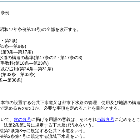
道条例
昭和47年条例第18号)の全部を改正する。
条・第2条)
第3条―第8条)
道
(第9条―第17条)
水道の構造の基準
(第17条の2・第17条の3)
び手数料
(第18条―第23条)
可及び占用
(第24条―第31条)
路
(第32条―第33条)
4条―第38条)
、本市の設置する公共下水道又は都市下水路の管理、使用及び施設の構
で定めるもののほか、必要な事項を定めることを目的とする。
おいて、
次の各号
に掲げる用語の意義は、それぞれ
当該各号
に定めると
 法第2条第1号に規定する下水及び汚水をいう。
法第2条第3号に規定する公共下水道をいう。
法第2条第4号に規定する流域下水道をいう。