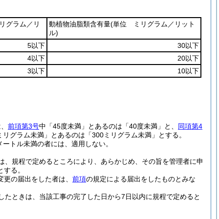
ミリグラム／リ
動植物油脂類含有量
(単位 ミリグラム／リット
ル)
5以下
30以下
4以下
20以下
3以下
10以下
は、
前項第3号
中「45度未満」とあるのは「40度未満」と、
同項第4
0ミリグラム未満」とあるのは「300ミリグラム未満」とする。
メートル未満の者には、適用しない。
は、規程で定めるところにより、あらかじめ、その旨を管理者に申
とする。
造変更の届出をした者は、
前項
の規定による届出をしたものとみな
したときは、当該工事の完了した日から7日以内に規程で定めると