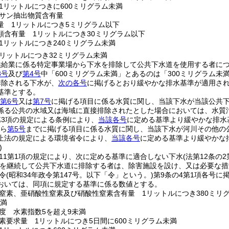
1リットルにつきに600ミリグラム未満
サン抽出物質含有量
量 1リットルにつき5ミリグラム以下
類含有量 1リットルにつき30ミリグラム以下
1リットルにつき240ミリグラム未満
リットルにつき32ミリグラム未満
供給業に係る特定事業場から下水を排除して公共下水道を使用する者に
3号
及び
第4号
中「600ミリグラム未満」とあるのは「300ミリグラム未
排除される下水が、
次の各号
に掲げるとおり緩やかな排水基準が適用さ
基準とする。
第6号
又は
第7号
に掲げる項目に係る水質に関し、当該下水が当該公共
係る公共の水域又は海域に直接排除されたとした場合においては、水質
第3項の規定による条例により、
当該各号
に定める基準より緩やかな排水
ら
第5号
までに掲げる項目に係る水質に関し、当該下水が河川その他の
止法の規定による環境省令により、
当該各号
に定める基準より緩やかな
)
の11第1項の規定により、次に定める基準に適合しない下水
(法第12条
を継続して公共下水道に排除する者は、除害施設を設け、又は必要な措
令
(昭和34年政令第147号。以下「令」という。)
第9条の4第1項各号に
おいては、同項に規定する基準に係る数値とする。
窒素、亜硝酸性窒素及び硝酸性窒素含有量 1リットルにつき380ミリ
未満
度 水素指数5を超え9未満
素要求量 1リットルにつき5日間に600ミリグラム未満