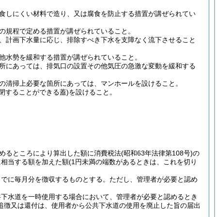
食しにくい材料で造り、又は腐食を防止する措置が講ぜられてい
の規程で定める措置が講ぜられていること。
、計画下水量に応じ、排除すべき下水を支障なく流下させること
他水勢を緩和する措置が講ぜられていること。
所にあっては、排気口の設置その他気圧の急激な変動を緩和する
の清掃上必要な箇所にあっては、マンホールを設けること。
閉することができる蓋)
を設けること。
めるところにより算出した額に消費税法
(昭和63年法律第108号)
の
に相当する額を加えた額
(1円未満の端数があるときは、これを切り
までに毎月分を徴収するものとする。
ただし、管理者が必要と認め
共下水道を一時使用する場合において、管理者が必要と認めるとき
追徴又は還付は、使用者から公共下水道の使用を廃止した旨の届出