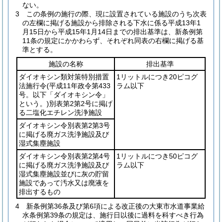
ない。
3
この条例の施行の際、現に設置されている施設のうち次表
の左欄に掲げる施設から排除される下水に係る平成13年1
月15日から平成15年1月14日までの排出基準は、新条例第
11条の規定にかかわらず、それぞれ同表の右欄に掲げる基
準とする。
施設の名称
排出基準
ダイオキシン類対策特別措置
1リットルにつき20ピコグ
法施行令
(平成11年政令第433
ラム以下
号。以下「ダイオキシン令」
という。)
別表第2第2号に掲げ
る二塩化エチレン洗浄施設
ダイオキシン令別表第2第3号
に掲げる廃ガス洗浄施設及び
湿式集塵施設
ダイオキシン令別表第2第4号
1リットルにつき50ピコグ
に掲げる廃ガス洗浄施設及び
ラム以下
湿式集塵施設並びに灰の貯留
施設であって汚水又は廃液を
排出するもの
4
新条例第36条及び第6項による改正後の大東市水道事業給
水条例第39条の規定は、施行日以後に過料を科すべき行為