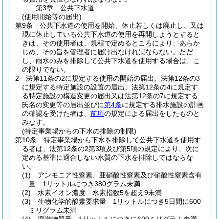
第3章
公共下水道
(使用開始等の届出)
第9条
公共下水道の使用を開始、休止若しくは廃止し、又は
現に休止している公共下水道の使用を再開しようとすると
きは、その使用者は、規程で定めるところにより、あらか
じめ、その旨を管理者に届け出なければならない。
ただ
し、雨水のみを排除して公共下水道を使用する場合は、こ
の限りでない。
2
法第11条の2に規定する使用の開始の届出、法第12条の3
に規定する特定施設の設置の届出、法第12条の4に規定す
る特定施設の構造変更の届出又は法第12条の7に規定する
氏名の変更等の届出並びに
第4条
に規定する排水施設の計画
の確認を受けた者は、
前項
の規定による届出をしたものと
みなす。
(特定事業場からの下水の排除の制限)
第10条
特定事業場から下水を排除して公共下水道を使用す
る者は、法第12条の2第3項及び第5項の規定により、次に
定める基準に適合しない水質の下水を排除してはならな
い。
(1)
アンモニア性窒素、亜硝酸性窒素及び硝酸性窒素含有
量 1リットルにつき380グラム未満
(2)
水素イオン濃度 水素指数5を超え9未満
(3)
生物化学的酸素要求量 1リットルにつき5日間に600
ミリグラム未満