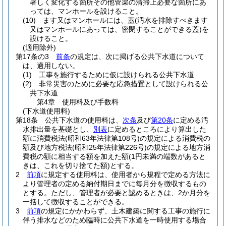
著しく変化する箇所その他管渠の清掃上必要な箇所にあ
っては、マンホールを設けること。
(10)
ます又はマンホールには、蓋
(汚水を排除すべきます
又はマンホールにあっては、密閉することができる蓋)
を
設けること。
(適用除外)
第17条の3
前条
の規定は、次に掲げる公共下水道について
は、適用しない。
(1)
工事を施行するために仮に設けられる公共下水道
(2)
非常災害のために必要な応急措置として設けられる公
共下水道
第4章
使用料及び手数料
(下水道使用料)
第18条
公共下水道の使用料は、
次条
及び
第20条
に定める汚
水排出量を基礎とし、
別表
に定めるところにより算出した
額に消費税法
(昭和63年法律第108号)
の規定による消費税の
額及び地方税法
(昭和25年法律第226号)
の規定による地方消
費税の額に相当する額を加えた額
(1円未満の端数があると
きは、これを切り捨てた額)
とする。
2
前項
に規定する使用料は、使用者から規程で定める方法に
より管理者の定める納付期日までに毎月分を徴収するもの
とする。
ただし、管理者が必要と認めるときは、2か月分を
一括して徴収することができる。
3
前項
の規定にかかわらず、土木建築に関する工事の施行に
伴う排水などのため臨時に公共下水道を一時使用する場合