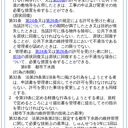
げる行為を行い、又は
第26条
の許可を受けないで公共下水
道の敷地等を占用したときは、工事の中止及び変更その他
必要な措置を命ずることができる。
(原状回復)
第31条
第24条
又は
第26条
の規定による許可を受けた者は、
当該許可について、その期間が満了したとき又は目的が喪
失したときは、当該許可に係る物件を除却し、公共下水道
を原状に回復しなければならない。
ただし、原状に回復す
ることが、公共下水道の維持管理上において不適当である
と管理者が認めたときは、この限りでない。
2
管理者は、
第24条
又は
第26条
の許可を受けた者に対し、
前項
の原状回復又は原状に回復することが不適当な場合に
ついて、必要な措置を命ずることができる。
第6章
都市下水路
(行為の制限)
第32条
法第29条第1項各号に掲げる行為をしようとする者
は、申請書を管理者に提出してその許可を受けなければな
らない。
許可を受けた事項を変更しようとするときも同様
とする。
2
令第19条に定める軽微な行為をしようとする者は、規程
で定めるところにより届出書を管理者に提出してその指示
を受けなければならない。
(都市下水路の維持管理の技術上の基準)
第32条の2
法第28条第2項に規定する都市下水路の維持管理
に関して必要な技術上の基準は、しゅんせつを1年に1回以