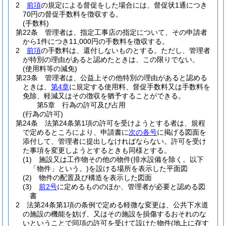
2
前項
の規定による督促をした場合には、督促状1通につき
70円の督促手数料を徴収する。
(手数料)
第22条
管理者は、指定工事店の指定について、その申請者
から1件につき11,000円の手数料を徴収する。
2
前項
の手数料は、還付しないものとする。
ただし、管理者
が特別の理由があると認めたときは、この限りでない。
(使用料等の減免)
第23条
管理者は、公益上その他特別の理由があると認める
ときは、
第4章
に規定する使用料、督促手数料又は手数料を
免除、軽減又はその徴収を猶予することができる。
第5章
行為の許可及び占用
(行為の許可)
第24条
法第24条第1項の許可を受けようとする者は、規程
で定めるところにより、申請書に
次の各号
に掲げる図面を
添付して、管理者に提出しなければならない。
許可を受け
た事項を変更しようとするときも同様とする。
(1)
施設又は工作物その他の物件
(排水設備を除く。以下
「物件」という。)
を設ける場所を表示した平面図
(2)
物件の配置及び構造を表示した図面
(3)
前2号
に定めるもののほか、管理者が必要と認める図
書
2
法第24条第1項の条例で定める軽微な変更は、公共下水道
の施設の機能を妨げ、又はその施設を損傷するおそれのな
いということで同項の許可を受けて設けた物件
(地上に存す