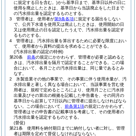
に規定する日を含む。)
から基準日まで、基準日以外の日に
使用を廃止したときは、基準日から当該廃止をした日まで
の汚水排出量を認定するものとする。
3
管理者は、使用者が
第9条各項
に規定する届出をしない
で、公共下水道を使用又は廃止したときは、使用開始の日
又は使用廃止の日を認定したうえで、汚水排出量を認定す
るものとする。
4
管理者は、汚水排出量を算出するために必要な限度におい
て、使用者から資料の提出を求めることができる。
(汚水排出量の認定の特例)
第20条
前条
の規定にかかわらず、管理者が必要と認めると
きは、汚水排出量を隔月で認定することができる。
この場
合において、各月ごとの汚水排出量は、同じ量であるとみ
なす。
2
氷製造業その他の事業で、その事業に伴う使用水量が、汚
水排出量と著しく異なる場合において、当該事業を営む使
用者は、規程で定めるところにより、使用月ごとに汚水排
出量及びその算出の根拠を記載した申告書を、その同月の
基準日から起算して7日以内に管理者に提出しなければなら
ない。
この場合において、
前条第1項
の規定にかかわらず、
管理者はその申告書の記載事項を考慮して、その使用者の
汚水排出量を認定するものとする。
(督促)
第21条
使用料を納付期日までに納付しない者に対し、管理
者は期限を定めて督促しなければならない。