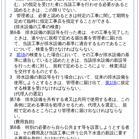
む。)
の指定を受けた者に当該工事を行わせる必要があると
認めるときは、この限りでない。
2
管理者は、必要と認めるときは特定の工事に関して期間を
定めて臨時に指定工事店を指定することができる。
(排水設備の工事の検査)
第6条
排水設備の新設等を行った者は、その工事を完了した
ときは、速やかに規程で定める届出書を管理者に届け出
て、当該工事が排水設備の基準に適合するものであること
について、検査を受けなければならない。
2
前項
の検査をした場合において、その工事が排水設備の基
準に適合していると認めたときは、当該排水設備の新設等
を行った者に対し、規程で定めるところにより、検査済証
を交付するものとする。
3
排水設備の新設等を行う場合において、従来の排水設備を
使用しようとするときは、管理者に届け出て、
第1項
に規定
する検査を受けなければならない。
(代理人の選定)
第7条
排水設備を共有する者又は共同で使用する者は、この
条例に定める事項を処理させるため、代理人を選定し、規
程で定めるところにより管理者に届け出なければならな
い。
(費用負担)
第8条
特別の必要から自ら公共ます等を設置しようとする者
は、その費用及び当該工事に伴う公共下水道の新設に要す
る費用を負担しなければならない。