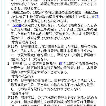
なければならない。
確認を受けた事項を変更しようとする
ときも、同様とする。
2
法第12条の3に規定する特定施設の設置の届出、法第12条
の4に規定する特定施設の構造変更の届出をした者は、
前項
の規定による届出をしたものとみなす。
3
前2項
の規定により届出を行った者又は届出を行ったとみ
なされた者は、当該工事の完了したときは、当該工事の完
了した日から7日以内に規程で定めるところにより管理者に
届け出て、検査を受けなければならない。
(水質管理責任者)
第13条
除害施設又は特定施設を設置した者は、規程で定め
るところにより、その維持管理に関する業務を行うため
に、水質管理責任者を選任し、遅滞なくその旨を管理者に
届け出なければならない。
2
管理者は、水質管理責任者が、
前項
に規定する業務を怠っ
た場合は、除害施設又は特定施設の設置者に対し、水質管
理責任者の変更を命ずることができる。
(水質の測定等)
第14条
除害施設の設置者は、規程で定めるところにより、
除害施設から公共下水道に排除される下水の水質を測定
し、その結果を記録しておかなければならない。
(改善命令等)
第15条
管理者は、公共下水道の管理上必要があると認める
ときは、排水設備若しくは除害施設の設置者又は使用者に