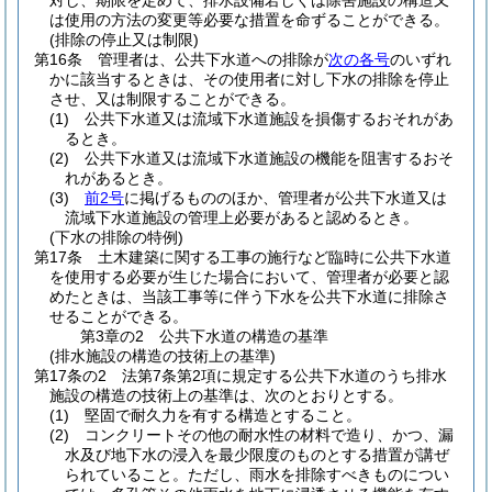
対し、期限を定めて、排水設備若しくは除害施設の構造又
は使用の方法の変更等必要な措置を命ずることができる。
(排除の停止又は制限)
第16条
管理者は、公共下水道への排除が
次の各号
のいずれ
かに該当するときは、その使用者に対し下水の排除を停止
させ、又は制限することができる。
(1)
公共下水道又は流域下水道施設を損傷するおそれがあ
るとき。
(2)
公共下水道又は流域下水道施設の機能を阻害するおそ
れがあるとき。
(3)
前2号
に掲げるもののほか、管理者が公共下水道又は
流域下水道施設の管理上必要があると認めるとき。
(下水の排除の特例)
第17条
土木建築に関する工事の施行など臨時に公共下水道
を使用する必要が生じた場合において、管理者が必要と認
めたときは、当該工事等に伴う下水を公共下水道に排除さ
せることができる。
第3章の2
公共下水道の構造の基準
(排水施設の構造の技術上の基準)
第17条の2
法第7条第2項に規定する公共下水道のうち排水
施設の構造の技術上の基準は、次のとおりとする。
(1)
堅固で耐久力を有する構造とすること。
(2)
コンクリートその他の耐水性の材料で造り、かつ、漏
水及び地下水の浸入を最少限度のものとする措置が講ぜ
られていること。
ただし、雨水を排除すべきものについ