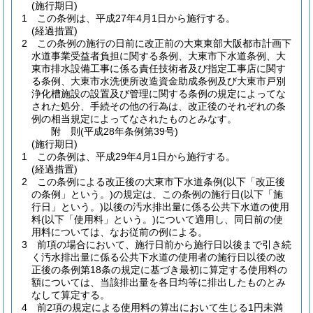
(施行期日)
1
この条例は、平成27年4月1日から施行する。
(経過措置)
2
この条例の施行の日前に改正前の大東東部大阪都市計画下
水道事業受益者負担に関する条例、大東市下水道条例、大
東市排水設備工事に係る責任技術者及び指定工事店に関す
る条例、大東市水洗便所改造資金助成条例及び大東市戸別
浄化槽施設の設置及び管理に関する条例の規定によってな
された処分、手続その他の行為は、改正後のそれぞれの条
例の相当規定によってなされたものとみなす。
附
則
(平成28年
条例第39号)
(施行期日)
1
この条例は、平成29年4月1日から施行する。
(経過措置)
2
この条例による改正後の大東市下水道条例
(以下「改正後
の条例」という。)
の規定は、この条例の施行日
(以下「施
行日」という。)
以後の汚水排出量に係る公共下水道の使用
料
(以下「使用料」という。)
について適用し、同日前の使
用料については、なお従前の例による。
3
前項の場合において、施行日前から施行日以後まで引き続
く汚水排出量に係る公共下水道の使用者の施行日以後の改
正後の条例第18条の規定に基づき最初に算定する使用料の
額については、当該排出量を各日均等に排出したものとみ
なして算定する。
4
前2項の規定による使用料の算出において生じる1円未満