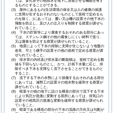
ては、多孔管その他雨水を地下に浸透させる機能を有す
るものとすることができる。
(3)
屋外にあるもの
(生活環境の保全又は人の健康の保護
に支障が生ずるおそれのないものとして規程で定めるも
のを除く。)
にあっては、覆い又は柵の設置その他下水の
飛散を防止し、及び人の立入りを制限する措置が講ぜら
れていること。
(4)
下水の貯留等により腐食するおそれのある部分にあっ
ては、ステンレス鋼その他の腐食しにくい材料で造り、
又は腐食を防止する措置が講ぜられていること。
(5)
地震によって下水の排除に支障が生じないよう地盤の
改良、可とう継手の設置その他の規程で定める措置が講
ぜられていること。
(6)
排水管の内径及び排水渠の断面積は、規程で定める数
値を下回らないものとし、かつ、計画下水量に応じ、排
除すべき下水を支障なく流下させることができるものと
すること。
(7)
流下する下水の水勢により損傷するおそれのある部分
にあっては、減勢工の設置その他水勢を緩和する措置が
講ぜられていること。
(8)
暗渠その他の地下に設ける構造の部分で流下する下水
により気圧が急激に変動する箇所にあっては、排気口の
設置その他気圧の急激な変動を緩和する措置が講ぜられ
ていること。
(9)
暗渠である構造の部分の下水の流路の方向又は勾配が