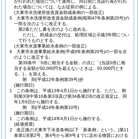
が行われた場合について適用し、同日前に当該行為が行わ
れた場合については、なお従前の例による。
(大東市水洗便所改造資金助成条例の一部改正)
5
大東市水洗便所改造資金助成条例
(昭和47年条例第20号)
の
一部を次のように改正する。
第2条ただし書を次のように改める。
ただし、助成金の交付は、処理区域公示後3年間につい
て行うものとする。
(大東市水道事業給水条例の一部改正)
6
大東市水道事業給水条例
(平成9年条例第20号)
の一部を次
のように改正する。
第39条中「5倍に相当する金額」の次に「
(当該5倍に相
当する金額が50,000円を超えないときは、50,000円とす
る。)
」を加える。
附
則
(平成12年
条例第39号)
抄
(施行期日)
1
この条例は、平成13年4月1日から施行する。
ただし、附
則第3項中第10条第3項及び第34条第2項の改正規定は、同
年1月6日から施行する。
附
則
(平成14年
条例第10号)
(施行期日)
1
この条例は、平成14年4月1日から施行する。
(経過措置)
2
改正後の大東市下水道条例
(以下「新条例」という。)
第11
条第1項第2号、第4号から第9号までに定める物質における