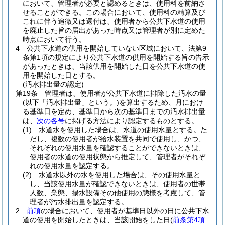
において、管理者が必要と認めるときは、使用料を前納さ
せることができる。
この場合において、使用料の精算及び
これに伴う追徴又は還付は、使用者から公共下水道の使用
を廃止した旨の届出があった時点又は管理者が別に定めた
時点において行う。
4
公共下水道の供用を開始していない区域において、法第9
条第1項の規定により公共下水道の供用を開始する旨の告示
があったときは、当該供用を開始した日を公共下水道の使
用を開始した日とする。
(汚水排出量の認定)
第19条
管理者は、使用者が公共下水道に排除した汚水の量
(以下「汚水排出量」という。)
を算出するため、月におけ
る基準日を定め、基準日から次の基準日までの汚水排出量
は、
次の各号
に掲げる方法により認定するものとする。
(1)
水道水を使用した場合は、水道の使用水量とする。
た
だし、複数の使用者が給水装置を共同で使用し、かつ、
それぞれの使用水量を確認することができないときは、
使用者の水道の使用状態から推定して、管理者がそれぞ
れの使用水量を認定する。
(2)
水道水以外の水を使用した場合は、その使用水量と
し、当該使用水量が確認できないときは、使用者の世帯
人数、業態、揚水設備その他使用の態様を考慮して、管
理者が汚水排出量を認定する。
2
前項
の場合において、使用者が基準日以外の日に公共下水
道の使用を開始したときは、当該開始をした日
(
前条第4項