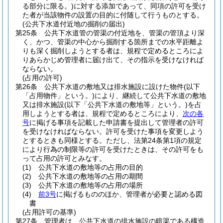
る部分に限る。)
に対する添加であって、同項の許可を受け
た者が当該物件の設置の目的に付随して行うものとする。
(公共下水道付近地の掘削の届出)
第25条
公共下水道管の管渠の付近地を、管渠の管頂より深
く、かつ、管渠の中心から掘削する箇所までの水平距離よ
りも深く掘削しようとする者は、規程で定めるところによ
りあらかじめ管理者に届け出て、その指示を受けなければ
ならない。
(占用の許可)
第26条
公共下水道の敷地又は排水施設に設けた物件
(以下
「占用物件」という。)
により、継続して公共下水道の敷地
又は排水施設
(以下「公共下水道の敷地等」という。)
を占
用しようとする者は、規程で定めるところにより、
次の各
号
に掲げる事項を記載した申請書を提出して管理者の許可
を受けなければならない。
許可を受けた事項を変更しよう
とするときも同様とする。
ただし、法第24条第1項の規定
により行為の制限等の許可を受けたときは、その許可をも
って占用の許可とみなす。
(1)
公共下水道の敷地等の占用の目的
(2)
公共下水道の敷地等の占用の期間
(3)
公共下水道の敷地等の占用の場所
(4)
前3号
に掲げるもののほか、管理者が必要と認める図
書
(占用許可の基準)
第27条
管理者は、公共下水道の排水施設の暗渠である構造