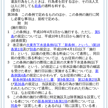
違反行為をしたときは、行為者を罰するほか、その法人又
は人に対しても
前条
の過料を科する。
(委任)
第38条
この条例で定めるもののほか、この条例の施行に関
し必要な事項は、規程で定める。
附
則
(施行期日)
1
この条例は、平成10年4月1日から施行する。
ただし、
第5
条
の規定については、平成10年1月1日から施行する。
(経過措置)
2
改正後の
大東市下水道条例
(以下「新条例」という。)
第18
条第1項
及び
別表
の規定は、平成10年4月1日
(以下「施行
日」という。)
以後の使用に係る料金について適用し、同日
前の使用に係る料金については、なお従前の例による。
3
この条例の施行の際現に改正前の大東市下水道条例
(以下
「旧条例」という。)
の規定により排水設備の新設等の確認
を受けた者が、施行日以後に実施する工事については、
新
条例第4条
の規定にかかわらず、なお従前の例による。
4
新条例第4条第2項ただし書
、
第9条第2項
、
第12条第2項
及
び
第36条
の規定は、当該規定に係る行為が施行日以後に行
われたものについて適用し、同日前に行われた行為につい
ては、なお従前の例による。
5
この条例の施行の際現に特定施設又は除害施設を設置して
いる者についての
新条例第13条第1項
の適用については、
同条
中「設置した者」とあるのは「現に設置している者」