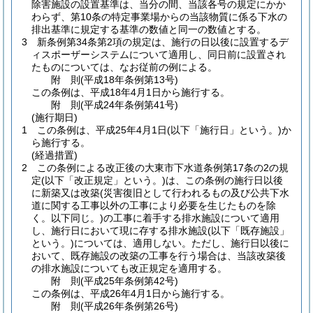
除害施設の設置基準は、当分の間、当該各号の規定にかか
わらず、第10条の特定事業場からの当該物質に係る下水の
排出基準に規定する基準の数値と同一の数値とする。
3
新条例第34条第2項の規定は、施行の日以後に設置するデ
ィスポーザーシステムについて適用し、同日前に設置され
たものについては、なお従前の例による。
附
則
(平成18年
条例第13号)
この条例は、平成18年4月1日から施行する。
附
則
(平成24年
条例第41号)
(施行期日)
1
この条例は、平成25年4月1日
(以下「施行日」という。)
か
ら施行する。
(経過措置)
2
この条例による改正後の大東市下水道条例第17条の2の規
定
(以下「改正規定」という。)
は、この条例の施行日以後
に新築又は改築
(災害復旧として行われるもの及び公共下水
道に関する工事以外の工事により必要を生じたものを除
く。以下同じ。)
の工事に着手する排水施設について適用
し、施行日において現に存する排水施設
(以下「既存施設」
という。)
については、適用しない。
ただし、施行日以後に
おいて、既存施設の改築の工事を行う場合は、当該改築後
の排水施設についても改正規定を適用する。
附
則
(平成25年
条例第42号)
この条例は、平成26年4月1日から施行する。
附
則
(平成26年
条例第26号)