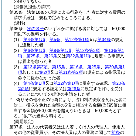
の限りでない。
(損傷負担金の請求)
第35条
法第18条の規定による行為をした者に対する費用の
請求手続は、規程で定めるところによる。
(過料)
第36条
次の各号
のいずれかに掲げる者に対しては、50,000
円以下の過料を科する。
(1)
第4条第1項
、
第5条
、
第12条第1項
又は
第34条
の規定
に違反した者
(2)
第6条第1項
、
第9条第1項
、
第12条第3項
、
第13条第1
項
、
第25条
、
第26条
又は
第32条第1項
に規定する申請又
は届出を怠った者
(3)
第13条第2項
、
第15条
、
第16条
、
第25条
、
第30条第1
項
若しくは
第2項
又は
第31条第2項
の規定による指示又は
命令に従わなかった者
(4)
第4条第1項
又は
第12条第1項
に規定する確認、
第20条
第2項
に規定する認定又は
第26条
に規定する許可を受け
ることについての虚偽の申請をした者
2
偽りその他不正の行為により、占用料の徴収を免れた者に
対し、徴収を免れた金額の5倍に相当する金額
(当該5倍に相
当する金額が50,000円を超えないときは、50,000円とす
る。)
以下の過料を科する。
(両罰規定)
第37条
法人の代表者又は法人若しくは人の代理人、使用人
その他の従業員が、その法人又は人の業務に関して
前条
の