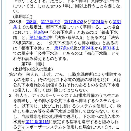
上行うこととする。
ただし、下水の排除に支障がない部分
については、しゅんせつを1年に1回以上行うことを要しな
い。
(準用規定)
第33条
第8条
、
第17条の2
、
第17条の3
及び
第24条
から
第31
条
までの規定は、都市下水路について準用する。
この場合
において、
第8条
中「公共下水道」とあるのは「都市下水
路」と、
第17条の2
中「法第7条第2項」とあるのは「法第
28条第2項」と、「公共下水道のうち排水施設」とあるの
は「都市下水路」と、
第17条の3
及び
第24条
から
第31条
ま
での規定中「公共下水道」とあるのは「都市下水路」とそ
れぞれ読み替えるものとする。
第7章
補則
(土砂等の投入の禁止)
第34条
何人も、土砂、ごみ、し尿
(水洗便所により排除する
ものを除く。)
その他公共下水道の施設の機能を妨げ、又は
公共下水道施設を損傷するおそれのあるものを公共下水道
に投入し、若しくは排除してはならない。
2
何人も、ディスポーザーシステム
(排水設備のうち生ごみ
を粉砕し、その排水を公共下水道へ排除するシステムをい
う。以下同じ。)
及びこれに類するシステムを使用して、粉
砕した生ごみ等を公共下水道に排除してはならない。
ただ
し、当該排水を排水処理槽で処理し、下水道への流入水の
水質が
第11条第1項
に規定する基準を遵守すると認められ
るディスポーザーシステムを使用した場合については、こ