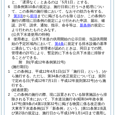
と、「遅滞なく」とあるのは「5月1日」とする。
6
旧条例第10条の規定は、施行日前に行うべき処理につい
て、この条例の施行後において、なおその効力を有する。
7
第3項
から
前項
までに掲げるものを除くほか、この条例の
施行の際現に旧条例の規定により行われた申請、届出、確
認、許可、請求、通知、指示、命令等は、
新条例
の規定に
より行われたものとみなす。
(公共下水道使用の特例)
8
使用者は、公共下水道の供用開始の公示日前、当該供用開
始の予定区域内において、
第4条
に規定する排水設備の基準
に適合していると管理者が認めたときは、同日までの間、
管理者の許可により、暫定的に下水を公共下水道に排除す
ることができる。
附
則
(平成12年
条例第22号)
(施行期日)
1
この条例は、平成12年4月1日
(以下「施行日」という。)
か
ら施行する。
ただし、第34条の改正規定については、規則
で定める日
(平成12年7月1日：平成12年規則第22号)
から施
行する。
(経過措置)
2
この条例の施行の際、現に設置されている除害施設から排
除される下水において、下水道法施行令
(昭和34年政令第
147号)
第9条の4第1項第32号に掲げる物質に係る改正後の
大東市下水道条例
(以下「新条例」という。)
第11条第1項及
び第2項の規定は、施行日から平成13年1月14日まで適用し