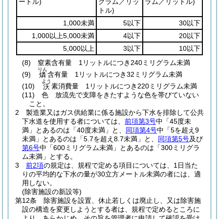
ートル)
グラム／リッ
ラム／リットル)
トル)
1,000未満
5以下
30以下
1,000以上5,000未満
4以下
20以下
5,000以上
3以下
10以下
(8)
窒素含有量 1リットルにつき240ミリグラム未満
りん
(9)
含有量 1リットルにつき32ミリグラム未満
燐
よう
(10)
素消費量 1リットルにつき220ミリグラム未満
沃
(11)
色 放流先で支障をきたすような色を帯びていない
こと。
2
製造業又はガス供給業に係る施設から下水を排除して公共
下水道を使用する者については、
前項第3号
中「45度未
満」とあるのは「40度未満」と、
同項第4号
中「5を超え9
未満」とあるのは「5.7を超え8.7未満」と、
同項第5号
及び
第6号
中「600ミリグラム未満」とあるのは「300ミリグラ
ム未満」とする。
3
前2項
の規定は、規程で定める項目については、1日当た
りの平均的な下水の量が30立方メートル未満の者には、適
用しない。
(除害施設の新設等)
第12条
除害施設を設置、休止若しくは廃止し、又は除害施
設の構造を変更しようとする者は、規程で定めるところに
より、あらかじめ、その旨を管理者に申請して確認を受け