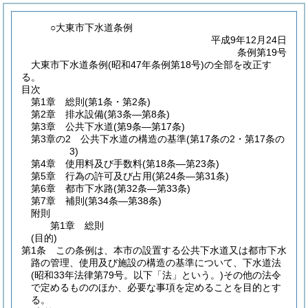
○大東市下水道条例
平成9年12月24日
条例第19号
大東市下水道条例(昭和47年条例第18号)の全部を改正す
る。
目次
第1章
総則
(第1条・第2条)
第2章
排水設備
(第3条―第8条)
第3章
公共下水道
(第9条―第17条)
第3章の2
公共下水道の構造の基準
(第17条の2・第17条の
3)
第4章
使用料及び手数料
(第18条―第23条)
第5章
行為の許可及び占用
(第24条―第31条)
第6章
都市下水路
(第32条―第33条)
第7章
補則
(第34条―第38条)
附則
第1章
総則
(目的)
第1条
この条例は、本市の設置する公共下水道又は都市下水
路の管理、使用及び施設の構造の基準について、下水道法
(昭和33年法律第79号。以下「法」という。)
その他の法令
で定めるもののほか、必要な事項を定めることを目的とす
る。