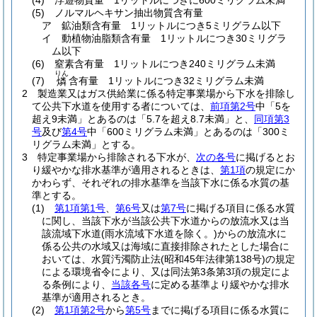
(4)
浮遊物質量 1リットルにつきに600ミリグラム未満
(5)
ノルマルヘキサン抽出物質含有量
ア
鉱油類含有量 1リットルにつき5ミリグラム以下
イ
動植物油脂類含有量 1リットルにつき30ミリグラ
ム以下
(6)
窒素含有量 1リットルにつき240ミリグラム未満
りん
(7)
含有量 1リットルにつき32ミリグラム未満
燐
2
製造業又はガス供給業に係る特定事業場から下水を排除し
て公共下水道を使用する者については、
前項第2号
中「5を
超え9未満」とあるのは「5.7を超え8.7未満」と、
同項第3
号
及び
第4号
中「600ミリグラム未満」とあるのは「300ミ
リグラム未満」とする。
3
特定事業場から排除される下水が、
次の各号
に掲げるとお
り緩やかな排水基準が適用されるときは、
第1項
の規定にか
かわらず、それぞれの排水基準を当該下水に係る水質の基
準とする。
(1)
第1項第1号
、
第6号
又は
第7号
に掲げる項目に係る水質
に関し、当該下水が当該公共下水道からの放流水又は当
該流域下水道
(雨水流域下水道を除く。)
からの放流水に
係る公共の水域又は海域に直接排除されたとした場合に
おいては、水質汚濁防止法
(昭和45年法律第138号)
の規定
による環境省令により、又は同法第3条第3項の規定によ
る条例により、
当該各号
に定める基準より緩やかな排水
基準が適用されるとき。
(2)
第1項第2号
から
第5号
までに掲げる項目に係る水質に