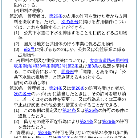
以内とする。
(占用料の徴収)
第29条
管理者は、
第26条
の占用の許可を受けた者から占用
料を徴収する。
ただし、
次の各号
に掲げる占用物件につい
ては、これを免除することができる。
(1)
公共下水道に下水を排除することを目的とする占用物
件
(2)
国又は地方公共団体の行う事業に係る占用物件
(3)
前2号
に掲げるもののほか、公共又は公益事業に係る
占用物件
2
占用料の額及び徴収方法については、
大東市道路占用料徴
収条例
(昭和33年条例第2号)
第2条
及び
第3条
の規定を準用す
る。
この場合において、
同条例
中「道路」とあるのは「公
共下水道の敷地等」と読み替えるものとする。
(許可の取消し等)
第30条
管理者は、
第24条
又は
第26条
の許可を受けた者が、
次の各号
のいずれかに該当したときは、その許可を取り消
し、若しくはその条件を変更し、又は行為若しくは工事の
中止及び変更その他必要な措置を命ずることができる。
(1)
この条例の規定及び
第24条
又は
第26条
の許可の条件に
違反したとき。
(2)
偽りその他不正な行為により
第24条
又は
第26条
の許可
を受けたとき。
2
管理者は、
第24条
の許可を受けないで法第24条第1項に掲