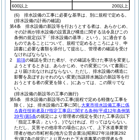
600以上
200以上
(6)
排水設備の工事に必要な基準は、別に規程で定める。
(排水設備の計画の確認)
第4条
排水設備の新設等を行おうとする者は、あらかじめ、
その計画が排水設備の設置及び構造に関する法令及びこの
条例の規定
(以下「排水設備の基準」という。)
に適合する
ものであることについて、規程で定めるところにより、申
請書に必要な書類を添付して提出し、管理者の確認を受け
なければならない。
2
前項
の確認を受けた者が、その確認を受けた事項を変更し
ようとするときは、あらかじめ、その変更について書面に
より届け出なければならない。
ただし、排水設備の構造に
影響を及ぼすおそれのない変更
(当該排水施設の新設等を行
おうとする者の変更を除く。)
にあっては、この限りでな
い。
(排水設備の新設等の工事の施行)
第5条
排水設備の新設等の工事
(規程で定める軽微な工事を
除く。)
は、排水設備の工事に関し
大東市排水設備工事に係
る責任技術者及び指定工事店に関する条例
(平成12年条例第
39号)
第5条
の規定により管理者の指定を受けた工事店
(以下
「指定工事店」という。)
でなければ、行ってはならない。
ただし、災害その他非常の場合において、上下水道事業管
理者が他の市町村長
(地方公営企業法
(昭和27年法律第292
号)
第7条の規定により置かれた下水道事業の管理者を含