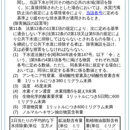
関し、当該下水が河川その他の公共の水域
(湖沼を除
く。)
に直接排除されたとした場合においては、水質汚濁
防止法の規定による環境省令により、
当該各号
に定める
基準より緩やかな排水基準が適用されるとき。
(除害施設の設置等)
第11条
法第12条の11第1項の規定により、次に定める基準
に適合しない下水
(法第12条の2第1項又は第5項の規定によ
り公共下水道に排除してはならないとされるものを除く。)
を継続して公共下水道に排除する者は、除害施設を設け、
又は必要な措置をしなければならない。
(1)
下水道法施行令
(昭和34年政令第147号。以下「令」と
いう。)
第9条の4第1項各号に掲げる物質 それぞれ当該
各号に定める数値。
ただし、同条第4項に規定する場合に
おいては、同項に規定する基準に係る数値とする。
(2)
アンモニア性窒素、亜硝酸性窒素及び硝酸性窒素含有
量 1リットルにつき380ミリグラム未満
(3)
温度 45度未満
(4)
水素イオン濃度 水素指数5を超え9未満
(5)
生物化学的酸素要求量 1リットルにつき5日間に600
ミリグラム未満
(6)
浮遊物質量 1リットルにつき600ミリグラム未満
(7)
ノルマルヘキサン抽出物質含有量
1日当たりの平均的な下
鉱油類含有量
動植物油脂類含有
水排除量
(単位 立方メ
(単位 ミリ
量
(単位 ミリグ