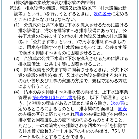
(排水設備の接続方法及び排水管の内径等)
第3条
排水設備の新設、増設又は改築
(以下「排水設備の新
設等」という。)
を行おうとするときは、
次の各号
に定める
ところによらなければならない。
(1)
分流式の公共下水道に下水を流入させるために設ける
排水設備は、汚水を排除すべき排水設備にあっては、公
共下水道の公共ますその他の排水施設又は他の排水設備
(以下「公共ます等」という。)
で汚水を排除すべきもの
に、雨水を排除すべき排水設備にあっては、公共ます等
で雨水を排除すべきものに固着させること。
(2)
合流式の公共下水道に下水を流入させるために設ける
排水設備は、公共ます等に固着させること。
(3)
排水設備を公共ます等に固着させるときは、公共下水
道の施設の機能を妨げ、又はその施設を損傷するおそれ
のない箇所及び工事の実施の方法で、規程で定める方法
により行うこと。
(4)
汚水のみを排除すべき排水管の内径は、上下水道事業
管理者
(
第5条第1項ただし書
を除き、以下「管理者」とい
う。)
が特別の理由があると認めた場合を除き、
次の表
に
定めるところによるものとし、排水渠の断面積は、
同表
の左欄の区分に応じそれぞれ
同表
の右欄に掲げる内径の
排水管と同程度以上の流下能力のあるものとすること。
ただし、一の建築物から排除される汚水の一部を排除す
る排水管で延長3メートル以下のものの内径は、75ミリ
メートル以上とすることができる。