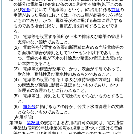
の部分に電線及び令第17条の3に規定する物件
(以下この条
及び
次条
において「電線等」という。)
の占用に係る
前条
の
申請があった場合においては、その占用が必要やむを得な
いものであり、かつ、電線等が次に掲げる基準に適合する
ものである場合に限り、当該占用を許可することができ
る。
(1)
電線等を設置する箇所が下水の排除及び暗渠の管理上
支障のない箇所であること。
(2)
電線等を設置する管渠の断面積に占める当該電線等の
断面積の割合が原則として1パーセント以下であり、か
つ、電線の本数が下水の排除及び暗渠の管理上支障のな
い本数であること。
(3)
電線等の構造が堅牢で、かつ、表面が平滑であって、
耐久性、耐蝕性及び耐水性のあるものであること。
(4)
電線等の設置に係る工事及び維持管理の方法は、暗渠
の構造及び機能に影響を及ぼさないものであり、かつ、
管理者の管理のもとに行われること。
(5)
電線等は、原則として電圧のかからないものとするこ
と。
(6)
前各号
に掲げるもののほか、公共下水道管理上の支障
とならないものであること。
(占用期間)
第28条
第26条
の規定による占用の許可の期間は、電気通信
事業法
(昭和59年法律第86号)
の規定に基づいて設ける電線
等にあっては10年以内とし、その他のものにあっては5年