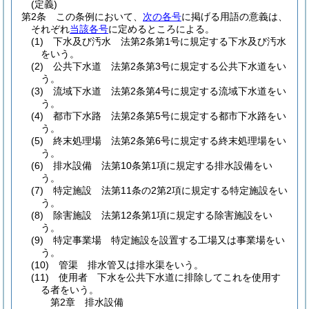
(定義)
第2条
この条例において、
次の各号
に掲げる用語の意義は、
それぞれ
当該各号
に定めるところによる。
(1)
下水及び汚水 法第2条第1号に規定する下水及び汚水
をいう。
(2)
公共下水道 法第2条第3号に規定する公共下水道をい
う。
(3)
流域下水道 法第2条第4号に規定する流域下水道をい
う。
(4)
都市下水路 法第2条第5号に規定する都市下水路をい
う。
(5)
終末処理場 法第2条第6号に規定する終末処理場をい
う。
(6)
排水設備 法第10条第1項に規定する排水設備をい
う。
(7)
特定施設 法第11条の2第2項に規定する特定施設をい
う。
(8)
除害施設 法第12条第1項に規定する除害施設をい
う。
(9)
特定事業場 特定施設を設置する工場又は事業場をい
う。
(10)
管渠 排水管又は排水渠をいう。
(11)
使用者 下水を公共下水道に排除してこれを使用す
る者をいう。
第2章
排水設備