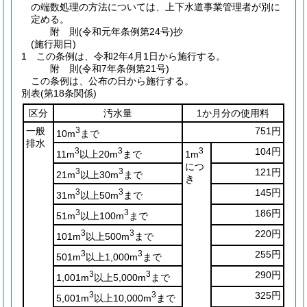
の端数処理の方法については、上下水道事業管理者が別に
定める。
附
則
(令和元年
条例第24号)
抄
(施行期日)
1
この条例は、令和2年4月1日から施行する。
附
則
(令和7年
条例第21号)
この条例は、公布の日から施行する。
別表
(第18条関係)
区分
汚水量
1か月分の使用料
一般
3
751円
10m
まで
排水
3
3
3
104円
11m
以上20m
まで
1m
につ
3
3
121円
21m
以上30m
まで
き
3
3
145円
31m
以上50m
まで
3
3
186円
51m
以上100m
まで
3
3
220円
101m
以上500m
まで
3
3
255円
501m
以上1,000m
まで
3
3
290円
1,001m
以上5,000m
まで
3
3
325円
5,001m
以上10,000m
まで