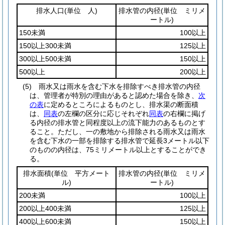
排水人口
(単位 人)
排水管の内径
(単位 ミリメ
ートル)
150未満
100以上
150以上300未満
125以上
300以上500未満
150以上
500以上
200以上
(5)
雨水又は雨水を含む下水を排除すべき排水管の内径
は、管理者が特別の理由があると認めた場合を除き、
次
の表
に定めるところによるものとし、排水渠の断面積
は、
同表
の左欄の区分に応じそれぞれ
同表
の右欄に掲げ
る内径の排水管と同程度以上の流下能力のあるものとす
ること。
ただし、一の敷地から排除される雨水又は雨水
を含む下水の一部を排除する排水管で延長3メートル以下
のものの内径は、75ミリメートル以上とすることができ
る。
排水面積
(単位 平方メート
排水管の内径
(単位 ミリメ
ル)
ートル)
200未満
100以上
200以上400未満
125以上
400以上600未満
150以上