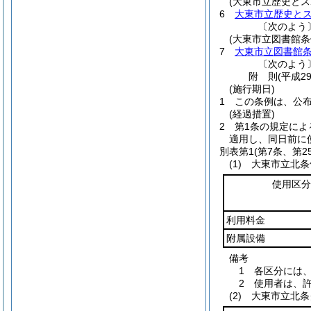
(大東市立歴史と
6
大東市立歴史と
〔次のよう
(大東市立図書館条
7
大東市立図書館
〔次のよう
附
則
(平成2
(施行期日)
1
この条例は、公
(経過措置)
2
第1条の規定によ
適用し、同日前に
別表第1
(第7条、第2
(1) 大東市立北
使用区分
利用料金
附属設備
備考
1 各区分には
2 使用者は、
(2) 大東市立北