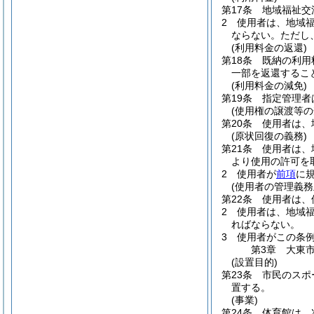
第17条
地域福祉交
2
使用者は、地域
ならない。
ただし
(利用料金の返還)
第18条
既納の利用
一部を返還するこ
(利用料金の減免)
第19条
指定管理者
(使用権の譲渡等の
第20条
使用者は、
(原状回復の義務)
第21条
使用者は、
より使用の許可を
2
使用者が
前項
に
(使用者の管理義務
第22条
使用者は、
2
使用者は、地域
ればならない。
3
使用者がこの条
第3章
大東
(設置目的)
第23条
市民のスポ
置する。
(事業)
第24条
体育館は、