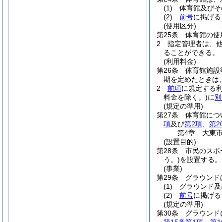
(1)
体育館及びそ
(2)
前号
に掲げる
(使用区分)
第25条
体育館の使
2
指定管理者は、
ることができる。
(利用料金)
第26条
体育館施設
期を定めたときは
2
前項
に規定する
料金を除く。)
に
別
(規定の準用)
第27条
体育館につ
項
及び
第2項
、
第2
第4章
大東
(設置目的)
第28条
市民のスポ
う。)
を設置する。
(事業)
第29条
グラウンド
(1)
グラウンド及
(2)
前号
に掲げる
(規定の準用)
第30条
グラウンド