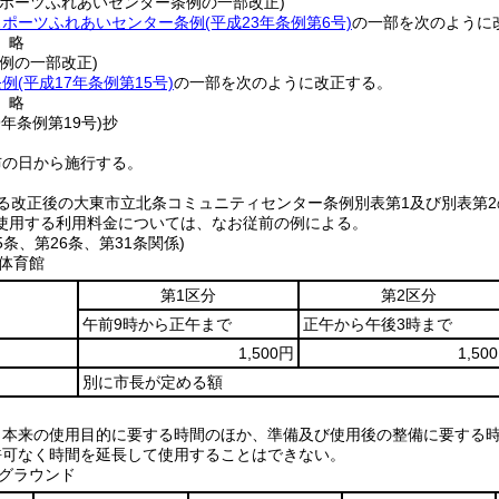
スポーツふれあいセンター条例の一部改正)
スポーツふれあいセンター条例
(平成23年条例第6号)
の一部を次のように
〕略
例の一部改正)
条例
(平成17年条例第15号)
の一部を次のように改正する。
〕略
9年
条例第19号)
抄
布の日から施行する。
る改正後の大東市立北条コミュニティセンター条例別表第1及び別表第2
使用する利用料金については、なお従前の例による。
5条、第26条、第31条関係)
条体育館
第1区分
第2区分
午前9時から正午まで
正午から午後3時まで
1,500円
1,50
別に市長が定める額
、本来の使用目的に要する時間のほか、準備及び使用後の整備に要する
許可なく時間を延長して使用することはできない。
条グラウンド