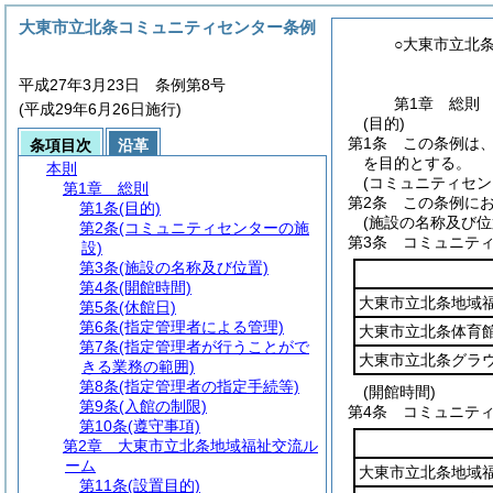
大東市立北条コミュニティセンター条例
○大東市立北
平成27年3月23日 条例第8号
第1章
総則
(平成29年6月26日施行)
(目的)
第1条
この条例は
条項目次
沿革
を目的とする。
本則
(コミュニティセン
第1章
総則
第2条
この条例に
第1条
(目的)
(施設の名称及び位
第2条
(コミュニティセンターの施
第3条
コミュニテ
設)
第3条
(施設の名称及び位置)
第4条
(開館時間)
大東市立北条地域
第5条
(休館日)
第6条
(指定管理者による管理)
大東市立北条体育
第7条
(指定管理者が行うことがで
大東市立北条グラ
きる業務の範囲)
第8条
(指定管理者の指定手続等)
(開館時間)
第9条
(入館の制限)
第4条
コミュニテ
第10条
(遵守事項)
第2章
大東市立北条地域福祉交流ル
ーム
大東市立北条地域
第11条
(設置目的)