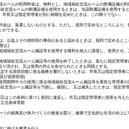
流ルームの利用料金は、無料とし、地域福祉交流ルームの附属設備の利
福祉交流ルームの附属設備を使用するときは、当該附属設備を使用する
、市長又は指定管理者が別に納期を定めたときは、この限りでない。
料金は、返還しないものとする。
ただし、規則で定めるところにより、
とができる。
は、公益上その他特別の事由があると認めるときは、規則で定めるとこ
禁止)
地域福祉交流ルーム施設等を使用する権利を他人に譲渡し、使用させ、
地域福祉交流ルーム施設等の使用を終了したときは、直ちに指定管理者
取り消され、又は使用の停止を命ぜられたときも同様とする。
規定する原状回復に係る義務を履行しないときは、市長又は指定管理者
及び損害賠償)
使用期間中その使用に係る地域福祉交流ルーム施設等を善良な管理者の
福祉交流ルーム施設等を汚損し、破損し、又は滅失したときは、指定管
例又はこの条例に基づく規則に違反し、市又は指定管理者に損害を与え
市立北条体育館
ーツの振興及び体力づくりの推進を図り、健康で文化的な生活の向上に
次に掲げる事業を行う。