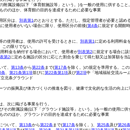
の附属設備
(以下「体育館施設等」という。)
を一般の使用に供すること
もののほか、体育館の目的を達成するために必要な事業
用区分は、
別表第1
のとおりとする。
ただし、指定管理者が必要と認め
他に使用者がいない場合に限り、使用区分の前後
(
第4条
に規定する開館時
等の使用者は、使用の許可を受けるときに、
別表第1
に定める利用料金
、この限りでない。
利用料金を納付する場合において、使用者が
別表第2
に規定する場合に該
表第2
に定める施設の区分に応じた割合を乗じて得た額又は加算額を当
いて、
第13条
から
第22条
まで
(
第17条
を除く。)
の規定を準用する。
この
0条
、
第21条第1項
並びに
第22条第1項
及び
第2項
中「地域福祉交流ルー
市立北条グラウンド
ーツの振興及び体力づくりの推進を図り、健康で文化的な生活の向上に
は、次に掲げる事業を行う。
びその附属設備
(以下「グラウンド施設等」という。)
を一般の使用に供
もののほか、グラウンドの目的を達成するために必要な事業
について、
第13条
から
第22条
まで
(
第17条
を除く。)
、
第25条
及び
第26