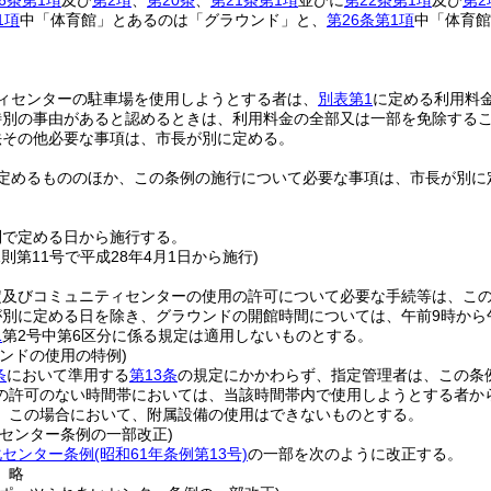
6条第1項
及び
第2項
、
第20条
、
第21条第1項
並びに
第22条第1項
及び
第2
1項
中「体育館」とあるのは「グラウンド」と、
第26条第1項
中「体育館
ィセンターの駐車場を使用しようとする者は、
別表第1
に定める利用料
特別の事由があると認めるときは、利用料金の全部又は一部を免除する
法その他必要な事項は、市長が別に定める。
定めるもののほか、この条例の施行について必要な事項は、市長が別に
則で定める日から施行する。
規則第11号で平成28年4月1日から施行)
定及びコミュニティセンターの使用の許可について必要な手続等は、こ
が別に定める日を除き、グラウンドの開館時間については、午前9時から
1
第2号中第6区分に係る規定は適用しないものとする。
ンドの使用の特例)
条
において準用する
第13条
の規定にかかわらず、指定管理者は、この条
の許可のない時間帯においては、当該時間帯内で使用しようとする者か
。
この場合において、附属設備の使用はできないものとする。
化センター条例の一部改正)
化センター条例
(昭和61年条例第13号)
の一部を次のように改正する。
〕略