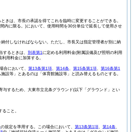
。
るときは、市長の承認を得てこれを臨時に変更することができる。
間内に限る。)
において、使用時間を30分単位で延長して使用させ
を納付しなければならない。
ただし、市長又は指定管理者が別に納
当するときは、
別表第1
に定める利用料金
(附属設備及び照明の利用
該利用料金に加算する。
場合において、
第13条第1項
、
第14条
、
第15条第1項
、
第16条第1
ム施設等」とあるのは「体育館施設等」と読み替えるものとする。
寄与するため、大東市立北条グラウンド
(以下「グラウンド」とい
すること。
条
の規定を準用する。
この場合において、
第13条第1項
、
第14条
、