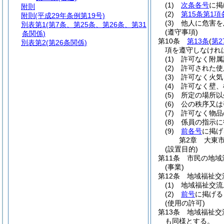
(1)
次条各号
に掲
附則
(2)
第15条第1項
附則
(平成29年条例第19号)
(3)
他人に危害を
別表第1
(第7条、第25条、第26条、第31
(遵守事項)
条関係)
第10条
第13条
(
第2
別表第2
(第26条関係)
項を遵守しなけれ
(1)
許可なく附属
(2)
許可された使
(3)
許可なく火気
(4)
許可なく壁、
(5)
所定の場所以
(6)
公の秩序又は
(7)
許可なく物品
(8)
係員の指示に
(9)
前各号
に掲げ
第2章
大東
(設置目的)
第11条
市民の地域
(事業)
第12条
地域福祉交
(1)
地域福祉交流
(2)
前号
に掲げる
(使用の許可)
第13条
地域福祉交
も同様とする。