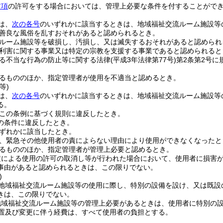
前項
の許可をする場合においては、管理上必要な条件を付することがで
は、
次の各号
のいずれかに該当するときは、地域福祉交流ルーム施設等
善良な風俗を乱すおそれがあると認められるとき。
ルーム施設等を破損し、汚損し、又は滅失するおそれがあると認められ
利害に関する事業又は特定の宗教を支援する事業であると認められると
る不当な行為の防止等に関する法律
(平成3年法律第77号)
第2条第2号
。
るもののほか、指定管理者が使用を不適当と認めるとき。
等)
は、
次の各号
のいずれかに該当するときは、地域福祉交流ルーム施設等
る。
この条例に基づく規則に違反したとき。
の条件に違反したとき。
ずれかに該当したとき。
、緊急その他使用者の責によらない理由により使用ができなくなったと
るもののほか、指定管理者が管理上必要と認めるとき。
定による使用の許可の取消し等が行われた場合において、使用者に損害
事由があると認められるときは、この限りでない。
)
地域福祉交流ルーム施設等の使用に際し、特別の設備を設け、又は既設
きは、この限りでない。
地域福祉交流ルーム施設等の管理上必要があるときは、使用者に特別の
置及び変更に伴う経費は、すべて使用者の負担とする。