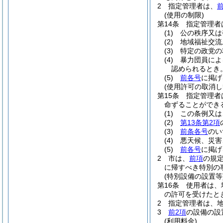
2
指定管理者は、
(使用の制限)
第14条
指定管理者
(1)
公の秩序又は
(2)
地域福祉交流
(3)
特定の政党の
(4)
暴力団員によ
認められるとき
(5)
前各号
に掲げ
(使用許可の取消し
第15条
指定管理者
命ずることができ
(1)
この条例又は
(2)
第13条第2項
(3)
前条各号
のい
(4)
悪天候、災害
(5)
前各号
に掲げ
2
市は、
前項
の規
に帰すべき特別の
(特別設備の設置等
第16条
使用者は、
の許可を受けたと
2
指定管理者は、
3
前2項
の設備の設
(利用料金)