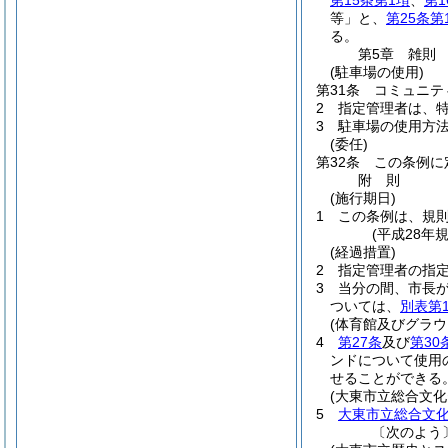
第15条第1項
、
第1
等」と、
第25条第
る。
第5章
雑則
(駐車場の使用)
第31条
コミュニテ
2
指定管理者は、
3
駐車場の使用方
(委任)
第32条
この条例に
附
則
(施行期日)
1
この条例は、規
(平成28年
(経過措置)
2
指定管理者の指
3
当分の間、市長
ついては、
別表第
(体育館及びグラウ
4
第27条
及び
第30
ンドについて使用
せることができる
(大東市立総合文
5
大東市立総合文
〔次のよう