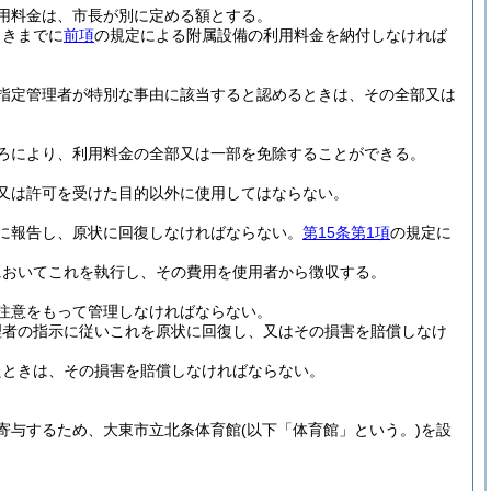
用料金は、市長が別に定める額とする。
ときまでに
前項
の規定による附属設備の利用料金を納付しなければ
指定管理者が特別な事由に該当すると認めるときは、その全部又は
ろにより、利用料金の全部又は一部を免除することができる。
又は許可を受けた目的以外に使用してはならない。
に報告し、原状に回復しなければならない。
第15条第1項
の規定に
においてこれを執行し、その費用を使用者から徴収する。
注意をもって管理しなければならない。
理者の指示に従いこれを原状に回復し、又はその損害を賠償しなけ
たときは、その損害を賠償しなければならない。
寄与するため、大東市立北条体育館
(以下「体育館」という。)
を設