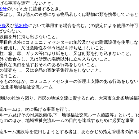
げる事項を遵守しないとき。
各号
のいずれかに該当するとき。
及ぼし、又は他人の迷惑になる物品若しくは動物の類を携帯していると
7条
及び
第30条
において準用する場合を含む。)
の規定による使用の許可
ばならない。
設備を外に持ち出さないこと。
用目的以外にコミュニティセンターの施設及びその附属設備を使用しな
を使用し、又は危険性を伴う物品を持ち込まないこと。
柱、窓、扉、ガラス等にはり紙をし、又は釘類を打ち込まないこと。
外で飲食をし、又は所定の場所以外に立ち入らないこと。
善良な風俗を乱すおそれのある行為をしないこと。
の販売をし、又は金品の寄附募集行為をしないこと。
従うこと。
るもののほか、コミュニティセンターの管理上支障のある行為をしない
市立北条地域福祉交流ルーム
活動の推進を図り、市民の地域交流に資するため、大東市立北条地域福
流ルームは、次に掲げる事業を行う。
ルーム及びその附属設備
(以下「地域福祉交流ルーム施設等」という。)
もののほか、地域福祉交流ルームの目的を達成するために必要な事業
流ルーム施設等を使用しようとする者は、あらかじめ指定管理者の許可