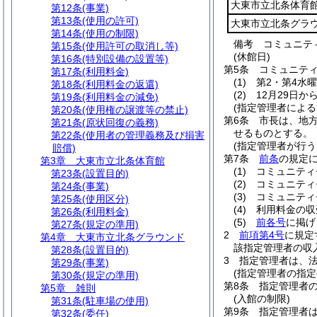
大東市立北条体育
第12条
(事業)
第13条
(使用の許可)
大東市立北条グラ
第14条
(使用の制限)
備考 コミュニテ
第15条
(使用許可の取消し等)
(休館日)
第16条
(特別設備の設置等)
第5条
コミュニテ
第17条
(利用料金)
(1)
第2・第4水
第18条
(利用料金の返還)
(2)
12月29日か
第19条
(利用料金の減免)
(指定管理者による
第20条
(使用権の譲渡等の禁止)
第6条
市長は、地
第21条
(原状回復の義務)
せるものとする。
第22条
(使用者の管理義務及び損害
(指定管理者が行
賠償)
第7条
前条
の規定
第3章
大東市立北条体育館
(1)
コミュニティ
第23条
(設置目的)
(2)
コミュニティ
第24条
(事業)
(3)
コミュニティ
第25条
(使用区分)
(4)
利用料金の収
第26条
(利用料金)
(5)
前各号
に掲げ
第27条
(規定の準用)
2
前項第4号
に規定
第4章
大東市立北条グラウンド
該指定管理者の収
第28条
(設置目的)
3
指定管理者は、
第29条
(事業)
(指定管理者の指定
第30条
(規定の準用)
第8条
指定管理者
第5章
雑則
(入館の制限)
第31条
(駐車場の使用)
第9条
指定管理者
第32条
(委任)