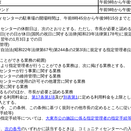
館
午前9時から午後
ウンド
午前9時から午後
ィセンターの駐車場の開場時間は、午前8時45分から午後9時15分まで
ィセンターの休館日は、次のとおりとする。
ただし、市長が必要と認め
曜日
(その日が休日
(国民の祝日に関する法律
(昭和23年法律第178号)
に規
ら翌年の1月3日までの日
管理)
方自治法
(昭和22年法律第67号)
第244条の2第3項に規定する指定管理者
(
うことができる業務の範囲)
により指定管理者が行うことができる業務は、次に掲げる業務とする。
センターが行う事業に関する業務
センターの維持管理に関する業務
センターの使用の許可その他運営に関する業務
受に関する業務
るもののほか、市長が必要と認める業務
する利用料金は、
第17条第1項
及び
別表第1
に定める利用料金を上限とし
入とする。
法令、この条例、この条例に基づく規則その他市長の定めるところに従
手続等)
の指定手続等については、
大東市公の施設に係る指定管理者の指定手続
は、
次の各号
のいずれかに該当するときは、コミュニティセンターへの