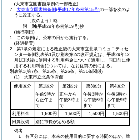
(大東市立図書館条例の一部改正)
7
大東市立図書館条例
(平成17年条例第15号)
の一部を次のよ
うに改正する。
〔次のよう〕略
附
則
(平成29年
条例第19号)
抄
(施行期日)
1
この条例は、公布の日から施行する。
(経過措置)
2
第1条の規定による改正後の大東市立北条コミュニティセ
ンター条例別表第1及び別表第2の改正規定は、平成29年12
月1日以後に使用する利用料金について適用し、同日前に使
用する利用料金については、なお従前の例による。
別表第1
(第7条、第25条、第26条、第31条関係)
(1) 大東市立北条体育館
使用区分
第1区分
第2区分
第3区分
第4区分
午前9時か
正午から
午後3時か
午後6時か
ら正午ま
午後3時ま
ら午後6時
ら午後9時
で
で
まで
まで
利用料金
1,500円
1,500円
1,500円
1,500円
附属設備
別に市長が定める額
備考
1 各区分には、本来の使用目的に要する時間のほか、準