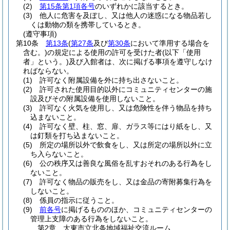
(2)
第15条第1項各号
のいずれかに該当するとき。
(3)
他人に危害を及ぼし、又は他人の迷惑になる物品若し
くは動物の類を携帯しているとき。
(遵守事項)
第10条
第13条
(
第27条
及び
第30条
において準用する場合を
含む。)
の規定による使用の許可を受けた者
(以下「使用
者」という。)
及び入館者は、次に掲げる事項を遵守しなけ
ればならない。
(1)
許可なく附属設備を外に持ち出さないこと。
(2)
許可された使用目的以外にコミュニティセンターの施
設及びその附属設備を使用しないこと。
(3)
許可なく火気を使用し、又は危険性を伴う物品を持ち
込まないこと。
(4)
許可なく壁、柱、窓、扉、ガラス等にはり紙をし、又
は釘類を打ち込まないこと。
(5)
所定の場所以外で飲食をし、又は所定の場所以外に立
ち入らないこと。
(6)
公の秩序又は善良な風俗を乱すおそれのある行為をし
ないこと。
(7)
許可なく物品の販売をし、又は金品の寄附募集行為を
しないこと。
(8)
係員の指示に従うこと。
(9)
前各号
に掲げるもののほか、コミュニティセンターの
管理上支障のある行為をしないこと。
第2章
大東市立北条地域福祉交流ルーム