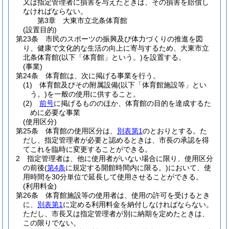
又は指定管理者に損害を与えたときは、その損害を賠償し
なければならない。
第3章
大東市立北条体育館
(設置目的)
第23条
市民のスポーツの振興及び体力づくりの推進を図
り、健康で文化的な生活の向上に寄与するため、大東市立
北条体育館
(以下「体育館」という。)
を設置する。
(事業)
第24条
体育館は、次に掲げる事業を行う。
(1)
体育館及びその附属設備
(以下「体育館施設等」とい
う。)
を一般の使用に供すること。
(2)
前号
に掲げるもののほか、体育館の目的を達成するた
めに必要な事業
(使用区分)
第25条
体育館の使用区分は、
別表第1
のとおりとする。
た
だし、指定管理者が必要と認めるときは、市長の承認を得
てこれを臨時に変更することができる。
2
指定管理者は、他に使用者がいない場合に限り、使用区分
の前後
(
第4条
に規定する開館時間内に限る。)
において、使
用時間を30分単位で延長して使用させることができる。
(利用料金)
第26条
体育館施設等の使用者は、使用の許可を受けるとき
に、
別表第1
に定める利用料金を納付しなければならない。
ただし、市長又は指定管理者が別に納期を定めたときは、
この限りでない。