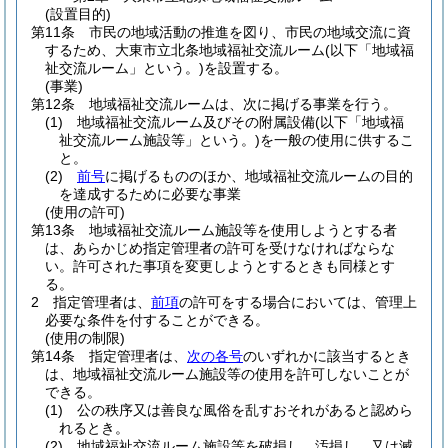
(設置目的)
第11条
市民の地域活動の推進を図り、市民の地域交流に資
するため、大東市立北条地域福祉交流ルーム
(以下「地域福
祉交流ルーム」という。)
を設置する。
(事業)
第12条
地域福祉交流ルームは、次に掲げる事業を行う。
(1)
地域福祉交流ルーム及びその附属設備
(以下「地域福
祉交流ルーム施設等」という。)
を一般の使用に供するこ
と。
(2)
前号
に掲げるもののほか、地域福祉交流ルームの目的
を達成するために必要な事業
(使用の許可)
第13条
地域福祉交流ルーム施設等を使用しようとする者
は、あらかじめ指定管理者の許可を受けなければならな
い。
許可された事項を変更しようとするときも同様とす
る。
2
指定管理者は、
前項
の許可をする場合においては、管理上
必要な条件を付することができる。
(使用の制限)
第14条
指定管理者は、
次の各号
のいずれかに該当するとき
は、地域福祉交流ルーム施設等の使用を許可しないことが
できる。
(1)
公の秩序又は善良な風俗を乱すおそれがあると認めら
れるとき。
(2)
地域福祉交流ルーム施設等を破損し、汚損し、又は滅