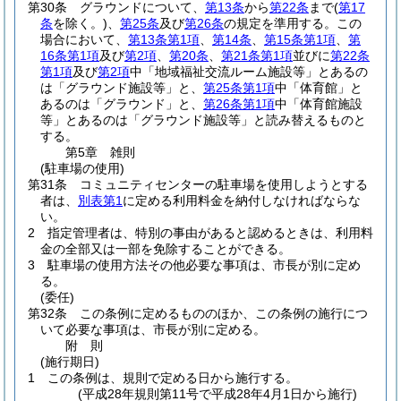
第30条
グラウンドについて、
第13条
から
第22条
まで
(
第17
条
を除く。)
、
第25条
及び
第26条
の規定を準用する。
この
場合において、
第13条第1項
、
第14条
、
第15条第1項
、
第
16条第1項
及び
第2項
、
第20条
、
第21条第1項
並びに
第22条
第1項
及び
第2項
中「地域福祉交流ルーム施設等」とあるの
は「グラウンド施設等」と、
第25条第1項
中「体育館」と
あるのは「グラウンド」と、
第26条第1項
中「体育館施設
等」とあるのは「グラウンド施設等」と読み替えるものと
する。
第5章
雑則
(駐車場の使用)
第31条
コミュニティセンターの駐車場を使用しようとする
者は、
別表第1
に定める利用料金を納付しなければならな
い。
2
指定管理者は、特別の事由があると認めるときは、利用料
金の全部又は一部を免除することができる。
3
駐車場の使用方法その他必要な事項は、市長が別に定め
る。
(委任)
第32条
この条例に定めるもののほか、この条例の施行につ
いて必要な事項は、市長が別に定める。
附
則
(施行期日)
1
この条例は、規則で定める日から施行する。
(平成28年規則第11号で平成28年4月1日から施行)