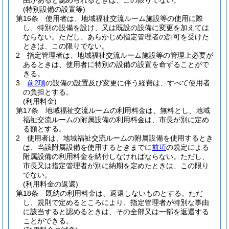
由があると認められるときは、この限りでない。
(特別設備の設置等)
第16条
使用者は、地域福祉交流ルーム施設等の使用に際
し、特別の設備を設け、又は既設の設備に変更を加えては
ならない。
ただし、あらかじめ指定管理者の許可を受けた
ときは、この限りでない。
2
指定管理者は、地域福祉交流ルーム施設等の管理上必要が
あるときは、使用者に特別の設備の設置を命ずることがで
きる。
3
前2項
の設備の設置及び変更に伴う経費は、すべて使用者
の負担とする。
(利用料金)
第17条
地域福祉交流ルームの利用料金は、無料とし、地域
福祉交流ルームの附属設備の利用料金は、市長が別に定め
る額とする。
2
使用者は、地域福祉交流ルームの附属設備を使用するとき
は、当該附属設備を使用するときまでに
前項
の規定による
附属設備の利用料金を納付しなければならない。
ただし、
市長又は指定管理者が別に納期を定めたときは、この限り
でない。
(利用料金の返還)
第18条
既納の利用料金は、返還しないものとする。
ただ
し、規則で定めるところにより、指定管理者が特別な事由
に該当すると認めるときは、その全部又は一部を返還する
ことができる。