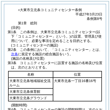
○大東市立北条コミュニティセンター条例
平成27年3月23日
条例第8号
第1章
総則
(目的)
第1条
この条例は、大東市立北条コミュニティセンター
(以
下「コミュニティセンター」という。)
の設置、管理及び使
用について、必要な事項を定めることを目的とする。
(コミュニティセンターの施設)
第2条
この条例において、「コミュニティセンター」とは、
次条
に規定する施設の総合施設をいう。
(施設の名称及び位置)
第3条
コミュニティセンターに設置する施設の名称及び位置
は、次のとおりとする。
名称
位置
大東市立北条地域福祉交流
大東市北条一丁目16番16号
ルーム
大東市立北条体育館
大東市立北条グラウンド
(開館時間)
第4条
コミュニティセンターの施設の開館時間は、次のとお