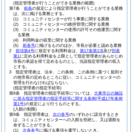
(指定管理者が行うことができる業務の範囲)
第7条
前条
の規定により指定管理者が行うことができる業務
は、次に掲げる業務とする。
(1)
コミュニティセンターが行う事業に関する業務
(2)
コミュニティセンターの維持管理に関する業務
(3)
コミュニティセンターの使用の許可その他運営に関す
る業務
(4)
利用料金の収受に関する業務
(5)
前各号
に掲げるもののほか、市長が必要と認める業務
2
前項第4号
に規定する利用料金は、
第17条第1項
及び
別表
第1
に定める利用料金を上限として指定管理者があらかじめ
市長の承認を得て定めるものとし、当該指定管理者の収入
とする。
3
指定管理者は、法令、この条例、この条例に基づく規則そ
の他市長の定めるところに従い、コミュニティセンターの
管理を行わなければならない。
(指定管理者の指定手続等)
第8条
指定管理者の指定手続等については、
大東市公の施設
に係る指定管理者の指定手続等に関する条例
(平成17年条例
第1号)
の規定により行うものとする。
(入館の制限)
第9条
指定管理者は、
次の各号
のいずれかに該当するとき
は、コミュニティセンターへの入館を拒絶し、又は退館を
命ずることができる。
(1)
次条各号
に掲げる事項を遵守しないとき。