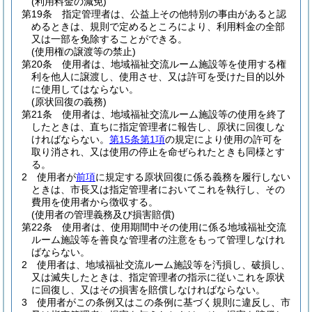
(利用料金の減免)
第19条
指定管理者は、公益上その他特別の事由があると認
めるときは、規則で定めるところにより、利用料金の全部
又は一部を免除することができる。
(使用権の譲渡等の禁止)
第20条
使用者は、地域福祉交流ルーム施設等を使用する権
利を他人に譲渡し、使用させ、又は許可を受けた目的以外
に使用してはならない。
(原状回復の義務)
第21条
使用者は、地域福祉交流ルーム施設等の使用を終了
したときは、直ちに指定管理者に報告し、原状に回復しな
ければならない。
第15条第1項
の規定により使用の許可を
取り消され、又は使用の停止を命ぜられたときも同様とす
る。
2
使用者が
前項
に規定する原状回復に係る義務を履行しない
ときは、市長又は指定管理者においてこれを執行し、その
費用を使用者から徴収する。
(使用者の管理義務及び損害賠償)
第22条
使用者は、使用期間中その使用に係る地域福祉交流
ルーム施設等を善良な管理者の注意をもって管理しなけれ
ばならない。
2
使用者は、地域福祉交流ルーム施設等を汚損し、破損し、
又は滅失したときは、指定管理者の指示に従いこれを原状
に回復し、又はその損害を賠償しなければならない。
3
使用者がこの条例又はこの条例に基づく規則に違反し、市