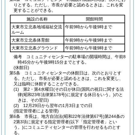
りとする。
ただし、市長が必要と認めるときは、これを変
更することができる。
施設の名称
開館時間
大東市立北条地域福祉交流
午前9時から午後9時まで
ルーム
大東市立北条体育館
午前9時から午後9時まで
大東市立北条グラウンド
午前9時から午後9時まで
備考 コミュニティセンターの駐車場の開場時間は、午前8
時45分から午後9時15分までとする。
(休館日)
第5条
コミュニティセンターの休館日は、次のとおりとす
る。
ただし、市長が必要と認めるときは、これを変更し、
又は臨時に休館することができる。
(1)
第2・第4水曜日
(その日が休日
(国民の祝日に関する法
律
(昭和23年法律第178号)
に規定する休日をいう。)
のと
きは、その翌日)
(2)
12月29日から翌年の1月3日までの日
(指定管理者による管理)
第6条
市長は、地方自治法
(昭和22年法律第67号)
第244条の
2第3項に規定する指定管理者
(以下「指定管理者」とい
う。)
にコミュニティセンターの管理を行わせるものとす
る。