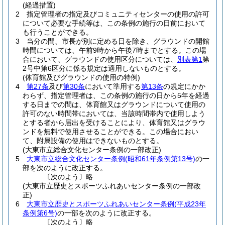
(経過措置)
2
指定管理者の指定及びコミュニティセンターの使用の許可
について必要な手続等は、この条例の施行の日前において
も行うことができる。
3
当分の間、市長が別に定める日を除き、グラウンドの開館
時間については、午前9時から午後7時までとする。
この場
合において、グラウンドの使用区分については、
別表第1
第
2号中第6区分に係る規定は適用しないものとする。
(体育館及びグラウンドの使用の特例)
4
第27条
及び
第30条
において準用する
第13条
の規定にかか
わらず、指定管理者は、この条例の施行の日から5年を経過
する日までの間は、体育館又はグラウンドについて使用の
許可のない時間帯においては、当該時間帯内で使用しよう
とする者から届出を受けることにより、体育館又はグラウ
ンドを無料で使用させることができる。
この場合におい
て、附属設備の使用はできないものとする。
(大東市立総合文化センター条例の一部改正)
5
大東市立総合文化センター条例
(昭和61年条例第13号)
の一
部を次のように改正する。
〔次のよう〕略
(大東市立歴史とスポーツふれあいセンター条例の一部改
正)
6
大東市立歴史とスポーツふれあいセンター条例
(平成23年
条例第6号)
の一部を次のように改正する。
〔次のよう〕略