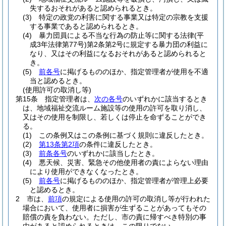
失するおそれがあると認められるとき。
(3)
特定の政党の利害に関する事業又は特定の宗教を支援
する事業であると認められるとき。
(4)
暴力団員による不当な行為の防止等に関する法律
(平
成3年法律第77号)
第2条第2号に規定する暴力団の利益に
なり、又はその利益になるおそれがあると認められると
き。
(5)
前各号
に掲げるもののほか、指定管理者が使用を不適
当と認めるとき。
(使用許可の取消し等)
第15条
指定管理者は、
次の各号
のいずれかに該当するとき
は、地域福祉交流ルーム施設等の使用の許可を取り消し、
又はその使用を制限し、若しくは停止を命ずることができ
る。
(1)
この条例又はこの条例に基づく規則に違反したとき。
(2)
第13条第2項
の条件に違反したとき。
(3)
前条各号
のいずれかに該当したとき。
(4)
悪天候、災害、緊急その他使用者の責によらない理由
により使用ができなくなったとき。
(5)
前各号
に掲げるもののほか、指定管理者が管理上必要
と認めるとき。
2
市は、
前項
の規定による使用の許可の取消し等が行われた
場合において、使用者に損害が生ずることがあってもその
賠償の責を負わない。
ただし、市の責に帰すべき特別の事