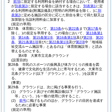
2
前項
に規定する利用料金を納付する場合において、使用者
が
別表第2
に規定する場合に該当するときは、
別表第1
に定
める利用料金
(附属設備及び照明の利用料金を除く。)
に
別
表第2
に定める施設の区分に応じた割合を乗じて得た額又は
加算額を当該利用料金に加算する。
(規定の準用)
第27条
体育館について、
第13条
から
第22条
まで
(
第17条
を
除く。)
の規定を準用する。
この場合において、
第13条第1
項
、
第14条
、
第15条第1項
、
第16条第1項
及び
第2項
、
第20
条
、
第21条第1項
並びに
第22条第1項
及び
第2項
中「地域福
祉交流ルーム施設等」とあるのは「体育館施設等」と読み
替えるものとする。
第4章
大東市立北条グラウンド
(設置目的)
第28条
市民のスポーツの振興及び体力づくりの推進を図
り、健康で文化的な生活の向上に寄与するため、大東市立
北条グラウンド
(以下「グラウンド」という。)
を設置す
る。
(事業)
第29条
グラウンドは、次に掲げる事業を行う。
(1)
グラウンド及びその附属設備
(以下「グラウンド施設
等」という。)
を一般の使用に供すること。
(2)
前号
に掲げるもののほか、グラウンドの目的を達成す
るために必要な事業
(規定の準用)