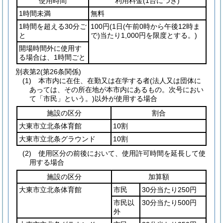
使用時間
利用料金
(1台につき)
1時間未満
無料
1時間を超える30分ご
100円
(1日
(午前0時から午後12時ま
と
で)
当たり1,000円を限度とする。)
開場時間外に使用す
る場合は、1時間ごと
別表第2
(第26条関係)
(1) 本市内に在住、在勤又は在学する者(法人又は団体に
あっては、その所在地が本市内にあるもの。次号におい
て「市民」という。)以外が使用する場合
施設の区分
割合
大東市立北条体育館
10割
大東市立北条グラウンド
10割
(2) 使用区分の前後において、使用許可時間を延長して使
用する場合
施設の区分
加算額
大東市立北条体育館
市民
30分当たり250円
市民以
30分当たり500円
外