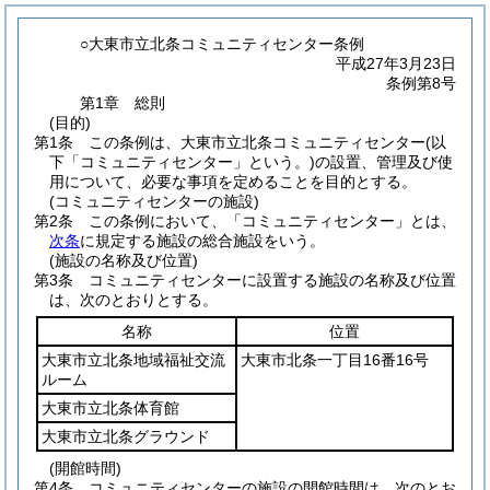
○大東市立北条コミュニティセンター条例
平成27年3月23日
条例第8号
第1章
総則
(目的)
第1条
この条例は、大東市立北条コミュニティセンター
(以
下「コミュニティセンター」という。)
の設置、管理及び使
用について、必要な事項を定めることを目的とする。
(コミュニティセンターの施設)
第2条
この条例において、「コミュニティセンター」とは、
次条
に規定する施設の総合施設をいう。
(施設の名称及び位置)
第3条
コミュニティセンターに設置する施設の名称及び位置
は、次のとおりとする。
名称
位置
大東市立北条地域福祉交流
大東市北条一丁目16番16号
ルーム
大東市立北条体育館
大東市立北条グラウンド
(開館時間)
第4条
コミュニティセンターの施設の開館時間は、次のとお