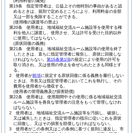
(利用料金の減免)
第19条
指定管理者は、公益上その他特別の事由があると認
めるときは、規則で定めるところにより、利用料金の全部
又は一部を免除することができる。
(使用権の譲渡等の禁止)
第20条
使用者は、地域福祉交流ルーム施設等を使用する権
利を他人に譲渡し、使用させ、又は許可を受けた目的以外
に使用してはならない。
(原状回復の義務)
第21条
使用者は、地域福祉交流ルーム施設等の使用を終了
したときは、直ちに指定管理者に報告し、原状に回復しな
ければならない。
第15条第1項
の規定により使用の許可を
取り消され、又は使用の停止を命ぜられたときも同様とす
る。
2
使用者が
前項
に規定する原状回復に係る義務を履行しない
ときは、市長又は指定管理者においてこれを執行し、その
費用を使用者から徴収する。
(使用者の管理義務及び損害賠償)
第22条
使用者は、使用期間中その使用に係る地域福祉交流
ルーム施設等を善良な管理者の注意をもって管理しなけれ
ばならない。
2
使用者は、地域福祉交流ルーム施設等を汚損し、破損し、
又は滅失したときは、指定管理者の指示に従いこれを原状
に回復し、又はその損害を賠償しなければならない。
3
使用者がこの条例又はこの条例に基づく規則に違反し、市