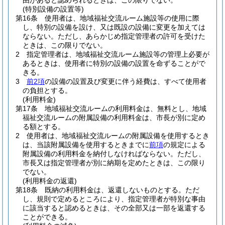
由があると認められるときは、この限りでない。
(特別設備の設置等)
第16条
使用者は、地域福祉交流ルーム施設等の使用に際
し、特別の設備を設け、又は既設の設備に変更を加えては
ならない。
ただし、あらかじめ指定管理者の許可を受けた
ときは、この限りでない。
2
指定管理者は、地域福祉交流ルーム施設等の管理上必要が
あるときは、使用者に特別の設備の設置を命ずることがで
きる。
3
前2項
の設備の設置及び変更に伴う経費は、すべて使用者
の負担とする。
(利用料金)
第17条
地域福祉交流ルームの利用料金は、無料とし、地域
福祉交流ルームの附属設備の利用料金は、市長が別に定め
る額とする。
2
使用者は、地域福祉交流ルームの附属設備を使用するとき
は、当該附属設備を使用するときまでに
前項
の規定による
附属設備の利用料金を納付しなければならない。
ただし、
市長又は指定管理者が別に納期を定めたときは、この限り
でない。
(利用料金の返還)
第18条
既納の利用料金は、返還しないものとする。
ただ
し、規則で定めるところにより、指定管理者が特別な事由
に該当すると認めるときは、その全部又は一部を返還する
ことができる。