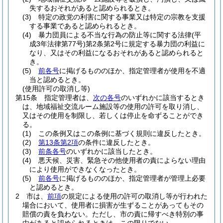
失するおそれがあると認められるとき。
(3)
特定の政党の利害に関する事業又は特定の宗教を支援
する事業であると認められるとき。
(4)
暴力団員による不当な行為の防止等に関する法律
(平
成3年法律第77号)
第2条第2号に規定する暴力団の利益に
なり、又はその利益になるおそれがあると認められると
き。
(5)
前各号
に掲げるもののほか、指定管理者が使用を不適
当と認めるとき。
(使用許可の取消し等)
第15条
指定管理者は、
次の各号
のいずれかに該当するとき
は、地域福祉交流ルーム施設等の使用の許可を取り消し、
又はその使用を制限し、若しくは停止を命ずることができ
る。
(1)
この条例又はこの条例に基づく規則に違反したとき。
(2)
第13条第2項
の条件に違反したとき。
(3)
前条各号
のいずれかに該当したとき。
(4)
悪天候、災害、緊急その他使用者の責によらない理由
により使用ができなくなったとき。
(5)
前各号
に掲げるもののほか、指定管理者が管理上必要
と認めるとき。
2
市は、
前項
の規定による使用の許可の取消し等が行われた
場合において、使用者に損害が生ずることがあってもその
賠償の責を負わない。
ただし、市の責に帰すべき特別の事