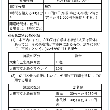
使用時間
利用料金
(1台につき)
1時間未満
無料
1時間を超える30分ご
100円
(1日
(午前0時から午後12時ま
と
で)
当たり1,000円を限度とする。)
開場時間外に使用す
る場合は、1時間ごと
別表第2
(第26条関係)
(1) 本市内に在住、在勤又は在学する者(法人又は団体に
あっては、その所在地が本市内にあるもの。次号におい
て「市民」という。)以外が使用する場合
施設の区分
割合
大東市立北条体育館
10割
大東市立北条グラウンド
10割
(2) 使用区分の前後において、使用許可時間を延長して使
用する場合
施設の区分
加算額
大東市立北条体育館
市民
30分当たり250円
市民以
30分当たり500円
外