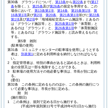
第30条
グラウンドについて、
第13条
から
第22条
まで
(
第17
条
を除く。)
、
第25条
及び
第26条
の規定を準用する。
この
場合において、
第13条第1項
、
第14条
、
第15条第1項
、
第
16条第1項
及び
第2項
、
第20条
、
第21条第1項
並びに
第22条
第1項
及び
第2項
中「地域福祉交流ルーム施設等」とあるの
は「グラウンド施設等」と、
第25条第1項
中「体育館」と
あるのは「グラウンド」と、
第26条第1項
中「体育館施設
等」とあるのは「グラウンド施設等」と読み替えるものと
する。
第5章
雑則
(駐車場の使用)
第31条
コミュニティセンターの駐車場を使用しようとする
者は、
別表第1
に定める利用料金を納付しなければならな
い。
2
指定管理者は、特別の事由があると認めるときは、利用料
金の全部又は一部を免除することができる。
3
駐車場の使用方法その他必要な事項は、市長が別に定め
る。
(委任)
第32条
この条例に定めるもののほか、この条例の施行につ
いて必要な事項は、市長が別に定める。
附
則
(施行期日)
1
この条例は、規則で定める日から施行する。
(平成28年規則第11号で平成28年4月1日から施行)