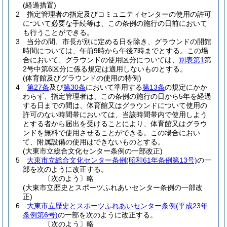
(経過措置)
2
指定管理者の指定及びコミュニティセンターの使用の許可
について必要な手続等は、この条例の施行の日前において
も行うことができる。
3
当分の間、市長が別に定める日を除き、グラウンドの開館
時間については、午前9時から午後7時までとする。
この場
合において、グラウンドの使用区分については、
別表第1
第
2号中第6区分に係る規定は適用しないものとする。
(体育館及びグラウンドの使用の特例)
4
第27条
及び
第30条
において準用する
第13条
の規定にかか
わらず、指定管理者は、この条例の施行の日から5年を経過
する日までの間は、体育館又はグラウンドについて使用の
許可のない時間帯においては、当該時間帯内で使用しよう
とする者から届出を受けることにより、体育館又はグラウ
ンドを無料で使用させることができる。
この場合におい
て、附属設備の使用はできないものとする。
(大東市立総合文化センター条例の一部改正)
5
大東市立総合文化センター条例
(昭和61年条例第13号)
の一
部を次のように改正する。
〔次のよう〕略
(大東市立歴史とスポーツふれあいセンター条例の一部改
正)
6
大東市立歴史とスポーツふれあいセンター条例
(平成23年
条例第6号)
の一部を次のように改正する。
〔次のよう〕略