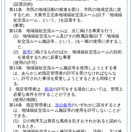
(設置目的)
第11条
市民の地域活動の推進を図り、市民の地域交流に資
するため、大東市立北条地域福祉交流ルーム
(以下「地域福
祉交流ルーム」という。)
を設置する。
(事業)
第12条
地域福祉交流ルームは、次に掲げる事業を行う。
(1)
地域福祉交流ルーム及びその附属設備
(以下「地域福
祉交流ルーム施設等」という。)
を一般の使用に供するこ
と。
(2)
前号
に掲げるもののほか、地域福祉交流ルームの目的
を達成するために必要な事業
(使用の許可)
第13条
地域福祉交流ルーム施設等を使用しようとする者
は、あらかじめ指定管理者の許可を受けなければならな
い。
許可された事項を変更しようとするときも同様とす
る。
2
指定管理者は、
前項
の許可をする場合においては、管理上
必要な条件を付することができる。
(使用の制限)
第14条
指定管理者は、
次の各号
のいずれかに該当するとき
は、地域福祉交流ルーム施設等の使用を許可しないことが
できる。
(1)
公の秩序又は善良な風俗を乱すおそれがあると認めら
れるとき。
(2)
地域福祉交流ルーム施設等を破損し、汚損し、又は滅