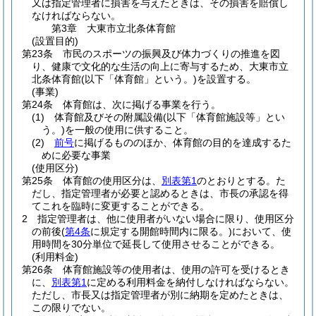
又は指定管理者に損害を与えたときは、その損害を賠償し
なければならない。
第3章
大東市立北条体育館
(設置目的)
第23条
市民のスポーツの振興及び体力づくりの推進を図
り、健康で文化的な生活の向上に寄与するため、大東市立
北条体育館
(以下「体育館」という。)
を設置する。
(事業)
第24条
体育館は、次に掲げる事業を行う。
(1)
体育館及びその附属設備
(以下「体育館施設等」とい
う。)
を一般の使用に供すること。
(2)
前号
に掲げるもののほか、体育館の目的を達成するた
めに必要な事業
(使用区分)
第25条
体育館の使用区分は、
別表第1
のとおりとする。
た
だし、指定管理者が必要と認めるときは、市長の承認を得
てこれを臨時に変更することができる。
2
指定管理者は、他に使用者がいない場合に限り、使用区分
の前後
(
第4条
に規定する開館時間内に限る。)
において、使
用時間を30分単位で延長して使用させることができる。
(利用料金)
第26条
体育館施設等の使用者は、使用の許可を受けるとき
に、
別表第1
に定める利用料金を納付しなければならない。
ただし、市長又は指定管理者が別に納期を定めたときは、
この限りでない。