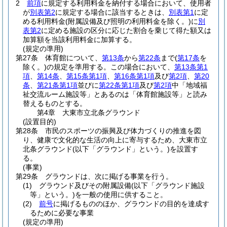
2
前項
に規定する利用料金を納付する場合において、使用者
が
別表第2
に規定する場合に該当するときは、
別表第1
に定
める利用料金
(附属設備及び照明の利用料金を除く。)
に
別
表第2
に定める施設の区分に応じた割合を乗じて得た額又は
加算額を当該利用料金に加算する。
(規定の準用)
第27条
体育館について、
第13条
から
第22条
まで
(
第17条
を
除く。)
の規定を準用する。
この場合において、
第13条第1
項
、
第14条
、
第15条第1項
、
第16条第1項
及び
第2項
、
第20
条
、
第21条第1項
並びに
第22条第1項
及び
第2項
中「地域福
祉交流ルーム施設等」とあるのは「体育館施設等」と読み
替えるものとする。
第4章
大東市立北条グラウンド
(設置目的)
第28条
市民のスポーツの振興及び体力づくりの推進を図
り、健康で文化的な生活の向上に寄与するため、大東市立
北条グラウンド
(以下「グラウンド」という。)
を設置す
る。
(事業)
第29条
グラウンドは、次に掲げる事業を行う。
(1)
グラウンド及びその附属設備
(以下「グラウンド施設
等」という。)
を一般の使用に供すること。
(2)
前号
に掲げるもののほか、グラウンドの目的を達成す
るために必要な事業
(規定の準用)