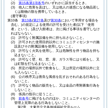
(2)
第15条第1項各号
のいずれかに該当するとき。
(3)
他人に危害を及ぼし、又は他人の迷惑になる物品若し
くは動物の類を携帯しているとき。
(遵守事項)
第10条
第13条
(
第27条
及び
第30条
において準用する場合を
含む。)
の規定による使用の許可を受けた者
(以下「使用
者」という。)
及び入館者は、次に掲げる事項を遵守しなけ
ればならない。
(1)
許可なく附属設備を外に持ち出さないこと。
(2)
許可された使用目的以外にコミュニティセンターの施
設及びその附属設備を使用しないこと。
(3)
許可なく火気を使用し、又は危険性を伴う物品を持ち
込まないこと。
(4)
許可なく壁、柱、窓、扉、ガラス等にはり紙をし、又
は釘類を打ち込まないこと。
(5)
所定の場所以外で飲食をし、又は所定の場所以外に立
ち入らないこと。
(6)
公の秩序又は善良な風俗を乱すおそれのある行為をし
ないこと。
(7)
許可なく物品の販売をし、又は金品の寄附募集行為を
しないこと。
(8)
係員の指示に従うこと。
(9)
前各号
に掲げるもののほか、コミュニティセンターの
管理上支障のある行為をしないこと。
第2章
大東市立北条地域福祉交流ルーム