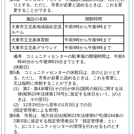
りとする。
ただし、市長が必要と認めるときは、これを変
更することができる。
施設の名称
開館時間
大東市立北条地域福祉交流
午前9時から午後9時まで
ルーム
大東市立北条体育館
午前9時から午後9時まで
大東市立北条グラウンド
午前9時から午後9時まで
備考 コミュニティセンターの駐車場の開場時間は、午前8
時45分から午後9時15分までとする。
(休館日)
第5条
コミュニティセンターの休館日は、次のとおりとす
る。
ただし、市長が必要と認めるときは、これを変更し、
又は臨時に休館することができる。
(1)
第2・第4水曜日
(その日が休日
(国民の祝日に関する法
律
(昭和23年法律第178号)
に規定する休日をいう。)
のと
きは、その翌日)
(2)
12月29日から翌年の1月3日までの日
(指定管理者による管理)
第6条
市長は、地方自治法
(昭和22年法律第67号)
第244条の
2第3項に規定する指定管理者
(以下「指定管理者」とい
う。)
にコミュニティセンターの管理を行わせるものとす
る。