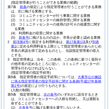
(指定管理者が行うことができる業務の範囲)
第7条
前条
の規定により指定管理者が行うことができる業務
は、次に掲げる業務とする。
(1)
コミュニティセンターが行う事業に関する業務
(2)
コミュニティセンターの維持管理に関する業務
(3)
コミュニティセンターの使用の許可その他運営に関す
る業務
(4)
利用料金の収受に関する業務
(5)
前各号
に掲げるもののほか、市長が必要と認める業務
2
前項第4号
に規定する利用料金は、
第17条第1項
及び
別表
第1
に定める利用料金を上限として指定管理者があらかじめ
市長の承認を得て定めるものとし、当該指定管理者の収入
とする。
3
指定管理者は、法令、この条例、この条例に基づく規則そ
の他市長の定めるところに従い、コミュニティセンターの
管理を行わなければならない。
(指定管理者の指定手続等)
第8条
指定管理者の指定手続等については、
大東市公の施設
に係る指定管理者の指定手続等に関する条例
(平成17年条例
第1号)
の規定により行うものとする。
(入館の制限)
第9条
指定管理者は、
次の各号
のいずれかに該当するとき
は、コミュニティセンターへの入館を拒絶し、又は退館を
命ずることができる。
(1)
次条各号
に掲げる事項を遵守しないとき。