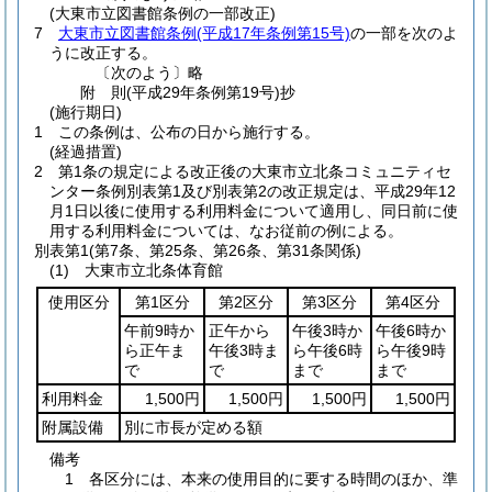
(大東市立図書館条例の一部改正)
7
大東市立図書館条例
(平成17年条例第15号)
の一部を次のよ
うに改正する。
〔次のよう〕略
附
則
(平成29年
条例第19号)
抄
(施行期日)
1
この条例は、公布の日から施行する。
(経過措置)
2
第1条の規定による改正後の大東市立北条コミュニティセ
ンター条例別表第1及び別表第2の改正規定は、平成29年12
月1日以後に使用する利用料金について適用し、同日前に使
用する利用料金については、なお従前の例による。
別表第1
(第7条、第25条、第26条、第31条関係)
(1) 大東市立北条体育館
使用区分
第1区分
第2区分
第3区分
第4区分
午前9時か
正午から
午後3時か
午後6時か
ら正午ま
午後3時ま
ら午後6時
ら午後9時
で
で
まで
まで
利用料金
1,500円
1,500円
1,500円
1,500円
附属設備
別に市長が定める額
備考
1 各区分には、本来の使用目的に要する時間のほか、準