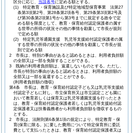
区分に応じ、
当該各号
に定める額とする。
(1)
特定教育・保育施設及び特定地域型保育事業 法第27
条第3項第2号、第28条第2項各号、第29条第3項第2号及
び第30条第2項第1号から第3号までに規定する政令で定
める額を限度として、教育・保育給付認定保護者の属す
る世帯の所得の状況その他の事情を勘案して市長が規則
で定める額
(2)
特定乳児等通園支援 乳児等支援給付認定保護者の属
する世帯の所得の状況その他の事情を勘案して市長が規
則で定める額
2
市長は、特別の事由があると認めるときは、利用者負担額
の全部又は一部を免除することができる。
3
既納の利用者負担額は、返還しないものとする。
ただし、
市長が特別の事由があると認めるときは、利用者負担額の
全部又は一部を返還することができる。
(利用者負担額の徴収)
第4条
市長は、教育・保育給付認定子ども又は乳児等支援給
付認定子どもに対し、市立保育所又は市立認定こども園に
おいて教育若しくは保育又は乳児等通園支援を行ったとき
は、教育・保育給付認定保護者若しくは乳児等支援給付認
定保護者又は扶養義務者から利用者負担額を徴収するもの
とする。
2
市長は、法附則第6条第1項の規定により、特定教育・保
育
(保育に限る。)
に要した費用について特定保育所に委託
費として支払ったときは、教育・保育給付認定保護者又は