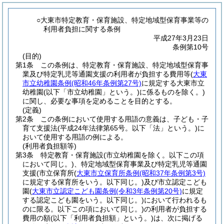
○大東市特定教育・保育施設、特定地域型保育事業等の
利用者負担に関する条例
平成27年3月23日
条例第10号
(目的)
第1条
この条例は、特定教育・保育施設、特定地域型保育事
業及び特定乳児等通園支援の利用者が負担する費用等
(
大東
市立幼稚園条例
(昭和46年条例第27号)
に規定する大東市立
幼稚園
(以下「市立幼稚園」という。)
に係るものを除く。)
に関し、必要な事項を定めることを目的とする。
(定義)
第2条
この条例において使用する用語の意義は、子ども・子
育て支援法
(平成24年法律第65号。以下「法」という。)
に
おいて使用する用語の例による。
(利用者負担額等)
第3条
特定教育・保育施設
(市立幼稚園を除く。以下この項
において同じ。)
、特定地域型保育事業及び特定乳児等通園
支援
(市立保育所
(
大東市立保育所条例
(昭和37年条例第3号)
に規定する保育所をいう。以下同じ。)
及び市立認定こども
園
(
大東市立認定こども園条例
(令和3年条例第20号)
に規定
する認定こども園をいう。以下同じ。)
において行われるも
のに限る。以下この項において同じ。)
の利用者が負担する
費用の額
(以下「利用者負担額」という。)
は、次に掲げる