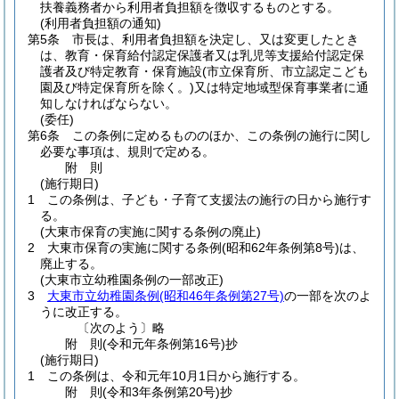
扶養義務者から利用者負担額を徴収するものとする。
(利用者負担額の通知)
第5条
市長は、利用者負担額を決定し、又は変更したとき
は、教育・保育給付認定保護者又は乳児等支援給付認定保
護者及び特定教育・保育施設
(市立保育所、市立認定こども
園及び特定保育所を除く。)
又は特定地域型保育事業者に通
知しなければならない。
(委任)
第6条
この条例に定めるもののほか、この条例の施行に関し
必要な事項は、規則で定める。
附
則
(施行期日)
1
この条例は、子ども・子育て支援法の施行の日から施行す
る。
(大東市保育の実施に関する条例の廃止)
2
大東市保育の実施に関する条例
(昭和62年条例第8号)
は、
廃止する。
(大東市立幼稚園条例の一部改正)
3
大東市立幼稚園条例
(昭和46年条例第27号)
の一部を次のよ
うに改正する。
〔次のよう〕略
附
則
(令和元年
条例第16号)
抄
(施行期日)
1
この条例は、令和元年10月1日から施行する。
附
則
(令和3年
条例第20号)
抄