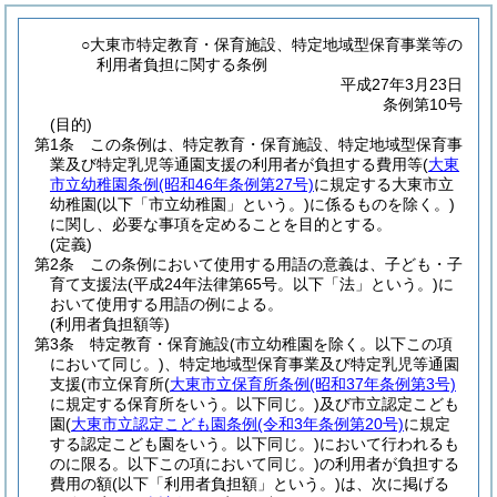
○大東市特定教育・保育施設、特定地域型保育事業等の
利用者負担に関する条例
平成27年3月23日
条例第10号
(目的)
第1条
この条例は、特定教育・保育施設、特定地域型保育事
業及び特定乳児等通園支援の利用者が負担する費用等
(
大東
市立幼稚園条例
(昭和46年条例第27号)
に規定する大東市立
幼稚園
(以下「市立幼稚園」という。)
に係るものを除く。)
に関し、必要な事項を定めることを目的とする。
(定義)
第2条
この条例において使用する用語の意義は、子ども・子
育て支援法
(平成24年法律第65号。以下「法」という。)
に
おいて使用する用語の例による。
(利用者負担額等)
第3条
特定教育・保育施設
(市立幼稚園を除く。以下この項
において同じ。)
、特定地域型保育事業及び特定乳児等通園
支援
(市立保育所
(
大東市立保育所条例
(昭和37年条例第3号)
に規定する保育所をいう。以下同じ。)
及び市立認定こども
園
(
大東市立認定こども園条例
(令和3年条例第20号)
に規定
する認定こども園をいう。以下同じ。)
において行われるも
のに限る。以下この項において同じ。)
の利用者が負担する
費用の額
(以下「利用者負担額」という。)
は、次に掲げる