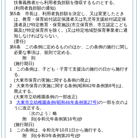
扶養義務者から利用者負担額を徴収するものとする。
(利用者負担額の通知)
第5条
市長は、利用者負担額を決定し、又は変更したとき
は、教育・保育給付認定保護者又は乳児等支援給付認定保
護者及び特定教育・保育施設
(市立保育所、市立認定こども
園及び特定保育所を除く。)
又は特定地域型保育事業者に通
知しなければならない。
(委任)
第6条
この条例に定めるもののほか、この条例の施行に関し
必要な事項は、規則で定める。
附
則
(施行期日)
1
この条例は、子ども・子育て支援法の施行の日から施行す
る。
(大東市保育の実施に関する条例の廃止)
2
大東市保育の実施に関する条例
(昭和62年条例第8号)
は、
廃止する。
(大東市立幼稚園条例の一部改正)
3
大東市立幼稚園条例
(昭和46年条例第27号)
の一部を次のよ
うに改正する。
〔次のよう〕略
附
則
(令和元年
条例第16号)
抄
(施行期日)
1
この条例は、令和元年10月1日から施行する。
附
則
(令和3年
条例第20号)
抄