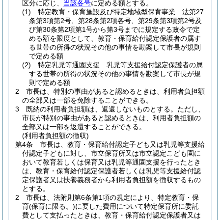
区分に応じ、
当該各号
に定める額とする。
(1)
特定教育・保育施設及び特定地域型保育事業 法第27
条第3項第2号、第28条第2項各号、第29条第3項第2号及
び第30条第2項第1号から第3号までに規定する政令で定
める額を限度として、教育・保育給付認定保護者の属す
る世帯の所得の状況その他の事情を勘案して市長が規則
で定める額
(2)
特定乳児等通園支援 乳児等支援給付認定保護者の属
する世帯の所得の状況その他の事情を勘案して市長が規
則で定める額
2
市長は、特別の事由があると認めるときは、利用者負担額
の全部又は一部を免除することができる。
3
既納の利用者負担額は、返還しないものとする。
ただし、
市長が特別の事由があると認めるときは、利用者負担額の
全部又は一部を返還することができる。
(利用者負担額の徴収)
第4条
市長は、教育・保育給付認定子ども又は乳児等支援給
付認定子どもに対し、市立保育所又は市立認定こども園に
おいて教育若しくは保育又は乳児等通園支援を行ったとき
は、教育・保育給付認定保護者若しくは乳児等支援給付認
定保護者又は扶養義務者から利用者負担額を徴収するもの
とする。
2
市長は、法附則第6条第1項の規定により、特定教育・保
育
(保育に限る。)
に要した費用について特定保育所に委託
費として支払ったときは、教育・保育給付認定保護者又は