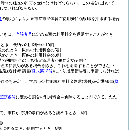
用時間の延長の許可を受けなければならない。
この場合において、
しなければならない。
項
の規定により大東市立市民体育館使用券に領収印を押印する場合
ときは、
当該各号
に定める額の利用料金を返還することができ
とき 既納の利用料金の10割
認めたとき 既納の利用料金の5割
認めたとき 既納の利用料金の3割
納の利用料金のうち指定管理者が別に定める割合
管理者に責めがある場合を除き、これを返還することができない。
返還
(還付)
申請書
(
様式第13号
)
により指定管理者に申請しなければ
の適否を決定し、大東市公共施設利用料金返還
(還付)
決定通知書
(
様
当該各号
に定める割合の利用料金を免除することができる。
ただ
。
で、市長が特別の事由があると認めるとき 5割
割
者に係る団体が使用するとき 5割