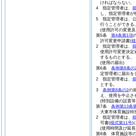
ければならない。
4
指定管理者は、
前
し、指定管理者が
5
指定管理者は、
行うことができる
(使用許可の変更及
第5条
第4条第1項
許可変更申請書
(
様
2
指定管理者は、
使用許可変更決定
するものとする。
(使用の届出)
第6条
条例第8条の
定管理者に届出を
2
指定管理者は、
とする。
3
条例第8条の2
の
え、使用を中止さ
(特別設備の設置等
第7条
条例第13条
大東市体育施設特
2
指定管理者は、
可書
(
様式第11号
)
(使用時間及び延長
第8条
体育施設等