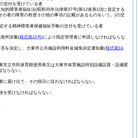
帳の交付を受けている者
は知的障害者福祉法
(昭和35年法律第37号)
第12条第1項に規定する
その者の障害の程度その他の事項の記載があるものをいう。)
の交
規定する精神障害者保健福祉手帳の交付を受けている者
減免申請書
(
様式第15号
)
により指定管理者に申請しなければならな
可否を決定し、大東市公共施設利用料金減免決定通知書
(
様式第16
東市立市民体育館使用券又は大東市体育施設特別設備設置・設備変
ばならない。
者に届け出て、その指示に従わなければならない。
検を受けなければならない。
。