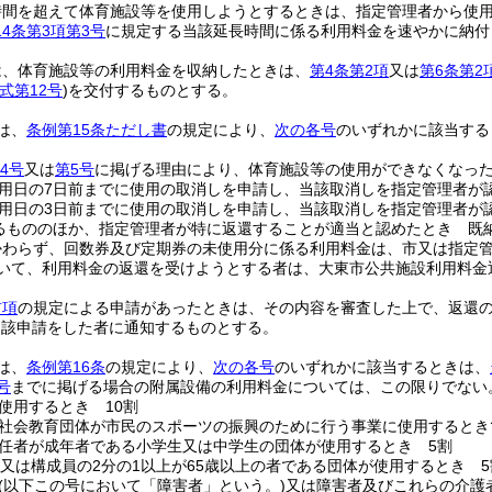
時間を超えて体育施設等を使用しようとするときは、指定管理者から使
4条第3項第3号
に規定する当該延長時間に係る利用料金を速やかに納付
は、体育施設等の利用料金を収納したときは、
第4条第2項
又は
第6条第2
式第12号
)
を交付するものとする。
は、
条例第15条ただし書
の規定により、
次の各号
のいずれかに該当する
4号
又は
第5号
に掲げる理由により、体育施設等の使用ができなくなった
用日の7日前までに使用の取消しを申請し、当該取消しを指定管理者が
用日の3日前までに使用の取消しを申請し、当該取消しを指定管理者が
るもののほか、指定管理者が特に返還することが適当と認めたとき 既
かわらず、回数券及び定期券の未使用分に係る利用料金は、市又は指定
いて、利用料金の返還を受けようとする者は、大東市公共施設利用料金
前項
の規定による申請があったときは、その内容を審査した上で、返還
当該申請をした者に通知するものとする。
は、
条例第16条
の規定により、
次の各号
のいずれかに該当するときは、
号
までに掲げる場合の附属設備の利用料金については、この限りでない
使用するとき 10割
社会教育団体が市民のスポーツの振興のために行う事業に使用するとき
任者が成年者である小学生又は中学生の団体が使用するとき 5割
者又は構成員の2分の1以上が65歳以上の者である団体が使用するとき 5
(以下この号において「障害者」という。)
又は障害者及びこれらの介護