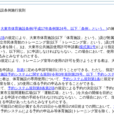
施設条例施行規則
、
大東市体育施設条例
(平成17年条例第24号。以下「条例」という。)
の
1項
の規定により、大東市体育施設
(以下「体育施設」という。)
及び附属
市立市民体育館のトレーニング室
(以下「トレーニング室」という。)
及び
る者を除く。)
は、大東市公共施設使用許可申請書
(
様式第1号
)
により指
いう。以下同じ。)
に申請しなければならない。
この場合において、使用
込みとみなすものとする。
の規定により、トレーニング室等の使用の許可を受けようとする者は、
る申請は、
別表
に定める申請可能日に行うことができる。
ただし、指定
共施設予約システムに関する規則
(令和3年規則第29号。以下「予約シス
た者は、体育施設の専用使用について、
予約システム規則第1条
に規定
室を除く。)
の使用に係る予約の申込みをすることができる。
経て、
予約システム規則第8条第2項
の規定による予約の決定
(以下「予約
大東市立龍間運動広場
(以下「運動広場」という。)
を大会の開催を目的と
による申請その他の手続を行わなければならない。
この場合において、
よる申請があったものとみなすものとする。
可能日の初日が属する月の15日から使用日の8日前までの間において、
る予約システムによる予約の申込み等体育施設
(トレーニング室を除く。)