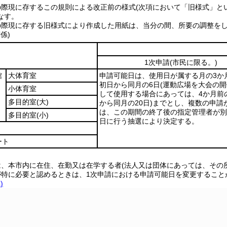
の際現に存するこの規則による改正前の様式
(次項において「旧様式」と
なす。
の際現に存する旧様式により作成した用紙は、当分の間、所要の調整を
係)
1次申請
(市民に限る。)
館
大体育室
申請可能日は、使用日が属する月の3か
初日から同月の6日
(運動広場を大会の
小体育室
して使用する場合にあっては、4か月前の
多目的室
(大)
から同月の20日)
までとし、複数の申請
は、この期間の終了後の指定管理者が別
多目的室
(小)
日に行う抽選により決定する。
ート
は、本市内に在住、在勤又は在学する者(法人又は団体にあっては、その
が特に必要と認めるときは、1次申請における申請可能日を変更すること
)