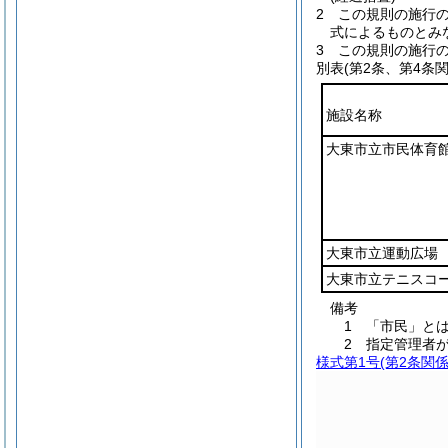
2
この規則の施行
式によるものとみ
3
この規則の施行
別表
(第2条、第4条関
施設名称
大東市立市民体育
大東市立運動広場
大東市立テニスコ
備考
1 「市民」と
2 指定管理者
様式第1号
(第2条関係