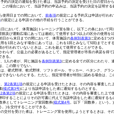
り予約の決定の通知を受けた者は、当該予約の決定を受けた日の翌日から
。
この場合において、当該予約の申込みは、当該予約の決定を証明する
ら使用日までの間において、
前各項
の規定による予約又は申請が行われ
項
の規定による申請その他の手続を行うことができる。
1日において、体育施設
(トレーニング室を除く。以下この条において同
育館及び運動広場にあっては連続して使用する2つ以上の区分の使用を1
の初日から末日までの間において、体育施設の
条例別表第3
に定める1つの
使用を1回とみなす場合にあっては、これを1回とみなして5回)
までとす
請が行われていないときは、これを超えて使用することができる。
かわらず、公益上の必要があるとして、指定管理者が市長の承諾を得て
できる。
、1人の者が、同じ施設を
条例別表第3
に定める全ての区分にわたり、
は、この限りでない。
ては、硬式野球、軟式野球、ソフトボール、サッカー、ペタンク、グラ
はできないものとする。
ただし、指定管理者が特別に認める場合は、こ
は、
第2条第1項
の規定による申請を受けたときは、その内容を審査した
書
(
様式第3号
)
により当該申請をした者に通知するものとする。
2条第2項
の規定による申請を受けたときは、その内容を審査した上で
押印することによりその許可書に代えて当該申請をした者に通知するも
回数券としてトレーニング室回数券
(
様式第4号
。以下「回数券」という。)
う。)
を交付することができる。
券の交付を受けた者は、トレーニング室を使用しようとするときは、そ