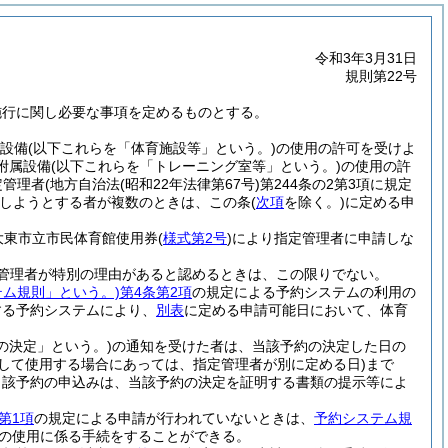
令和3年3月31日
規則第22号
施行に関し必要な事項を定めるものとする。
設備
(以下これらを「体育施設等」という。)
の使用の許可を受けよ
附属設備
(以下これらを「トレーニング室等」という。)
の使用の許
定管理者
(地方自治法
(昭和22年法律第67号)
第244条の2第3項に規定
しようとする者が複数のときは、この条
(
次項
を除く。)
に定める申
大東市立市民体育館使用券
(
様式第2号
)
により指定管理者に申請しな
管理者が特別の理由があると認めるときは、この限りでない。
テム規則」という。)
第4条第2項
の規定による予約システムの利用の
する予約システムにより、
別表
に定める申請可能日において、体育
の決定」という。)
の通知を受けた者は、当該予約の決定した日の
して使用する場合にあっては、指定管理者が別に定める日)
まで
当該予約の申込みは、当該予約の決定を証明する書類の提示等によ
第1項
の規定による申請が行われていないときは、
予約システム規
の使用に係る手続をすることができる。