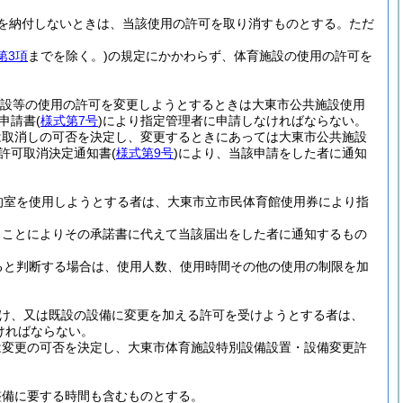
を納付しないときは、当該使用の許可を取り消すものとする。
ただ
第3項
までを除く。)
の規定にかかわらず、体育施設の使用の許可を
設等の使用の許可を変更しようとするときは大東市公共施設使用
申請書
(
様式第7号
)
により指定管理者に申請しなければならない。
は取消しの可否を決定し、変更するときにあっては大東市公共施設
許可取消決定通知書
(
様式第9号
)
により、当該申請をした者に通知
的室を使用しようとする者は、大東市立市民体育館使用券により指
ることによりその承諾書に代えて当該届出をした者に通知するもの
ると判断する場合は、使用人数、使用時間その他の使用の制限を加
け、又は既設の設備に変更を加える許可を受けようとする者は、
ければならない。
は変更の可否を決定し、大東市体育施設特別設備設置・設備変更許
整備に要する時間も含むものとする。