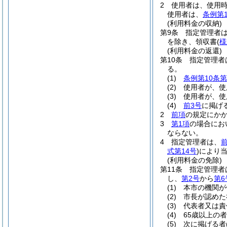
2
使用者は、使用
使用者は、
条例第1
(利用料金の収納)
第9条
指定管理者
を除き、領収書
(
様
(利用料金の返還)
第10条
指定管理者
る。
(1)
条例第10条第
(2)
使用者が、使
(3)
使用者が、使
(4)
前3号
に掲げ
2
前項
の規定にか
3
第1項
の場合にお
ならない。
4
指定管理者は、
式第14号
)
により
(利用料金の免除)
第11条
指定管理者
し、
第2号
から
第6
(1)
本市の機関が
(2)
市長が認めた
(3)
代表者又は責
(4)
65歳以上の
(5)
次に掲げる者