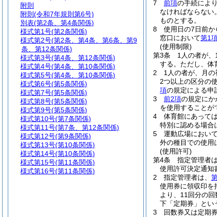
7
前項
の手続によ
附則
なければならない
附則
(令和7年規則第6号)
ものとする。
別表
(第2条、第4条関係)
8
使用日の7日前か
様式第1号
(第2条関係)
窓口において
第1
様式第2号
(第2条、第4条、第6条、第9
(使用制限)
条、第12条関係)
第3条
1人の者が、
様式第3号
(第4条、第12条関係)
する。
ただし、体
様式第4号
(第4条、第10条関係)
2
1人の者が、月
様式第5号
(第4条、第10条関係)
2つ以上の区分の
様式第6号
(第5条関係)
項
の規定による申
様式第7号
(第5条関係)
3
前2項
の規定にか
様式第8号
(第5条関係)
を使用することが
様式第9号
(第5条関係)
4
体育館にあっては
様式第10号
(第7条関係)
特別に認める場合
様式第11号
(第7条、第12条関係)
5
運動広場におい
様式第12号
(第9条関係)
外の種目での使用
様式第13号
(第10条関係)
(使用許可)
様式第14号
(第10条関係)
第4条
指定管理者
様式第15号
(第11条関係)
使用許可決定通知
様式第16号
(第11条関係)
2
指定管理者は、
第
使用券に領収印を
より、11回分の
下「定期券」とい
3
回数券又は定期