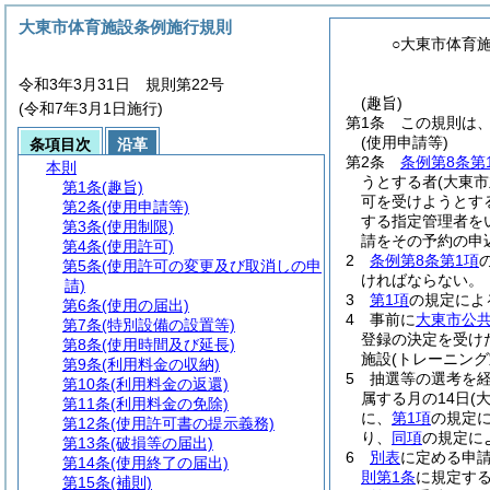
大東市体育施設条例施行規則
○大東市体育
令和3年3月31日 規則第22号
(趣旨)
(令和7年3月1日施行)
第1条
この規則は
(使用申請等)
条項目次
沿革
第2条
条例第8条第
本則
うとする者
(大東
第1条
(趣旨)
可を受けようとす
第2条
(使用申請等)
する指定管理者を
第3条
(使用制限)
請をその予約の申
第4条
(使用許可)
2
条例第8条第1項
第5条
(使用許可の変更及び取消しの申
ければならない。
請)
3
第1項
の規定によ
第6条
(使用の届出)
4
事前に
大東市公
第7条
(特別設備の設置等)
登録の決定を受け
第8条
(使用時間及び延長)
施設
(トレーニング
第9条
(利用料金の収納)
5
抽選等の選考を
第10条
(利用料金の返還)
属する月の14日
(
第11条
(利用料金の免除)
に、
第1項
の規定
第12条
(使用許可書の提示義務)
り、
同項
の規定に
第13条
(破損等の届出)
6
別表
に定める申請
第14条
(使用終了の届出)
則第1条
に規定す
第15条
(補則)