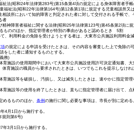
福祉法
(昭和24年法律第283号)
第15条第4項の規定による身体障害者手
児童福祉法
(昭和22年法律第164号)
第12条第1項に規定する児童相談所又
生相談所において知的障害と判定された者に対して交付される手帳で、
る者
び精神障害者福祉に関する法律
(昭和25年法律第123号)
第45条第2項に
るもののほか、指定管理者が特別の事由があると認めるとき 5割
いて、利用料金の免除を受けようとする者は、大東市公共施設利用料金
前項
の規定による申請を受けたときは、その内容を審査した上で免除の
請をした者に通知するものとする。
義務)
体育施設の使用期間中において大東市公共施設使用許可決定通知書、大
、体育施設の職員から要求されたときは、いつでもこれを提示しなけれ
体育施設等を破損し、汚損し、又は滅失したときは、速やかに指定管理
体育施設等の使用を終了したときは、直ちに指定管理者に届け出て、点
定めるもののほか、
条例
の施行に関し必要な事項は、市長が別に定める
3年4月1日から施行する。
年
規則第6号)
7年3月1日から施行する。