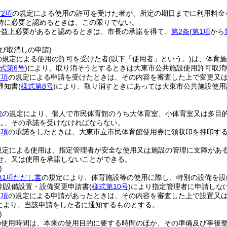
2項
の規定による使用の許可を受けた者が、所定の期日までに利用料金
特に必要と認めるときは、この限りでない。
公益上必要があると認めるときは、市長の承諾を得て、
第2条
(
第1項
から
。
び取消しの申請)
の規定による使用の許可を受けた者
(以下「使用者」という。)
は、体育施
式第6号
)
により、取り消そうとするときは大東市公共施設使用許可取消
前項
の規定による申請を受けたときは、その内容を審査した上で変更又
通知書
(
様式第8号
)
により、取り消すときにあっては大東市公共施設使用
2
の規定により、個人で市民体育館のうち大体育室、小体育室又は多目
し、その承諾を受けなければならない。
前項
の承諾をしたときは、大東市立市民体育館使用券に領収印を押印す
規定による使用は、指定管理者が安全な使用又は施設の管理に支障があ
せ、又は使用を承諾しないことができる。
)
第1項ただし書
の規定により、体育施設等の使用に際し、特別の設備を設
別設備設置・設備変更申請書
(
様式第10号
)
により指定管理者に申請しな
前項
の規定による申請があったときは、その内容を審査した上で設置又
により、当該申請をした者に通知するものとする。
)
の使用時間は、本来の使用目的に要する時間のほか、その準備及び事後