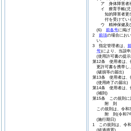
ア
身体障害者
イ
療育手帳
(
知的障害者更
付を受けてい
ウ
精神保健及
(6)
前各号
に掲げ
2
前項
の場合にお
い。
3
指定管理者は、
号
)
により、当該申
(使用許可書の提示
第12条
使用者は、
更許可書を携帯し
(破損等の届出)
第13条
使用者は、
(使用終了の届出)
第14条
使用者は、
(補則)
第15条
この規則に
附
則
この規則は、令和
附
則
(令和7
(施行期日)
1
この規則は、令和
(経過措置)