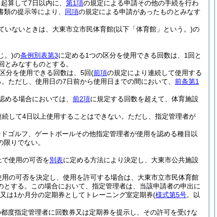
起算して7日以内に、
第1項
の規定による申請その他の手続を行わ
書類の提示等により、
同項
の規定による申請があったものとみなす
ていないときは、大東市立市民体育館
(以下「体育館」という。)
の
じ。)
の
条例別表第3
に定める1つの区分を使用できる回数は、1回と
回とみなすものとする。
区分を使用できる回数は、5回
(
前項
の規定により連続して使用する
る。
ただし、使用日の7日前から使用日までの間において、
前条第1
認める場合においては、
前2項
に規定する回数を超えて、体育施設
連続して4日以上使用することはできない。
ただし、指定管理者が
ンドゴルフ、ゲートボールその他指定管理者が使用を認める種目以
の限りでない。
上で使用の可否を
別表
に定める方法により決定し、大東市公共施設
使用の可否を決定し、使用を許可する場合は、大東市立市民体育館
のとする。
この場合において、指定管理者は、当該申請者の申出に
又は1か月分の定期券としてトレーニング室定期券
(
様式第5号
。以
の都度指定管理者に回数券又は定期券を提示し、その許可を受けな