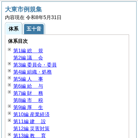
大東市例規集
内容現在 令和8年5月31日
体系
五十音
体系目次
第1編
総
規
第2編
議
会
第3編 委員会・委員
第4編 組織・処務
第5編
人
事
第6編
給
与
第7編
財
務
第8編
市
税
第9編
厚
生
第10編 産業経済
第11編
建
設
第12編 災害対策
第13編
教
育