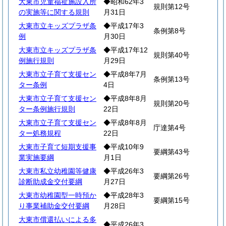
大東市児童福祉施設入所
◆昭和62年3
規則第12号
の実施等に関する規則
月31日
大東市立キッズプラザ条
◆平成17年3
条例第8号
例
月30日
大東市立キッズプラザ条
◆平成17年12
規則第40号
例施行規則
月29日
大東市立子育て支援セン
◆平成8年7月
条例第13号
ター条例
4日
大東市立子育て支援セン
◆平成8年8月
規則第20号
ター条例施行規則
22日
大東市立子育て支援セン
◆平成8年8月
庁達第4号
ター処務規程
22日
大東市子育て短期支援事
◆平成10年9
要綱第43号
業実施要綱
月1日
大東市私立幼稚園等健康
◆平成26年3
要綱第26号
診断助成金交付要綱
月27日
大東市幼稚園型一時預か
◆平成28年3
要綱第15号
り事業補助金交付要綱
月28日
大東市償還払いによる多
◆平成26年3