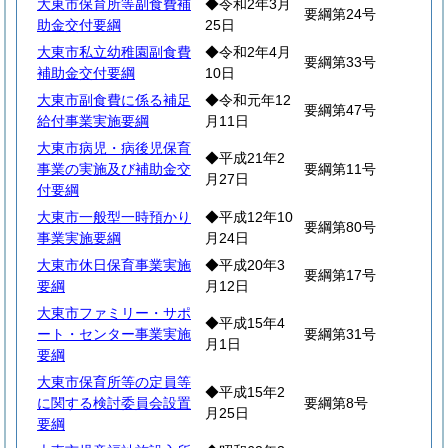
大東市保育所等副食費補
◆令和2年3月
要綱第24号
助金交付要綱
25日
大東市私立幼稚園副食費
◆令和2年4月
要綱第33号
補助金交付要綱
10日
大東市副食費に係る補足
◆令和元年12
要綱第47号
給付事業実施要綱
月11日
大東市病児・病後児保育
◆平成21年2
事業の実施及び補助金交
要綱第11号
月27日
付要綱
大東市一般型一時預かり
◆平成12年10
要綱第80号
事業実施要綱
月24日
大東市休日保育事業実施
◆平成20年3
要綱第17号
要綱
月12日
大東市ファミリー・サポ
◆平成15年4
ート・センター事業実施
要綱第31号
月1日
要綱
大東市保育所等の定員等
◆平成15年2
に関する検討委員会設置
要綱第8号
月25日
要綱