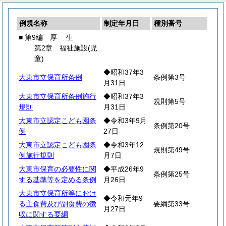
例規名称
制定年月日
種別番号
■ 第9編
厚
生
第2章 福祉施設(児
童)
◆昭和37年3
大東市立保育所条例
条例第3号
月31日
大東市立保育所条例施行
◆昭和37年3
規則第5号
規則
月31日
大東市立認定こども園条
◆令和3年9月
条例第20号
例
27日
大東市立認定こども園条
◆令和3年12
規則第49号
例施行規則
月7日
大東市保育の必要性に関
◆平成26年9
条例第25号
する基準等を定める条例
月26日
大東市立保育所等におけ
◆令和元年9
る主食費及び副食費の徴
要綱第33号
月27日
収に関する要綱