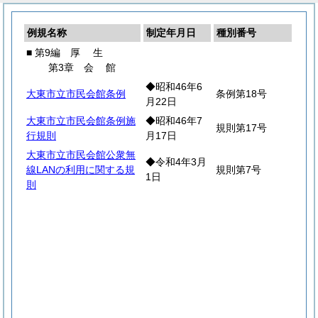
例規名称
制定年月日
種別番号
■ 第9編
厚
生
第3章
会
館
◆昭和46年6
大東市立市民会館条例
条例第18号
月22日
大東市立市民会館条例施
◆昭和46年7
規則第17号
行規則
月17日
大東市立市民会館公衆無
◆令和4年3月
線LANの利用に関する規
規則第7号
1日
則