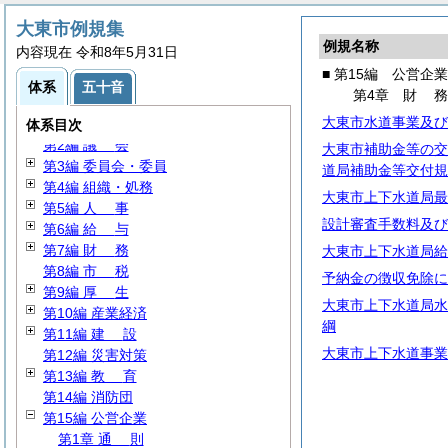
大東市例規集
例規名称
内容現在 令和8年5月31日
■ 第15編 公営企業
体系
五十音
第4章
財
大東市水道事業及び
第1編
総
規
体系目次
第2編
議
会
大東市補助金等の交
第3編 委員会・委員
道局補助金等交付規
第4編 組織・処務
大東市上下水道局最
第5編
人
事
設計審査手数料及び
第6編
給
与
第7編
財
務
大東市上下水道局給
第8編
市
税
予納金の徴収免除に
第9編
厚
生
大東市上下水道局水
第10編 産業経済
綱
第11編
建
設
大東市上下水道事業
第12編 災害対策
第13編
教
育
第14編 消防団
第15編 公営企業
第1章
通
則