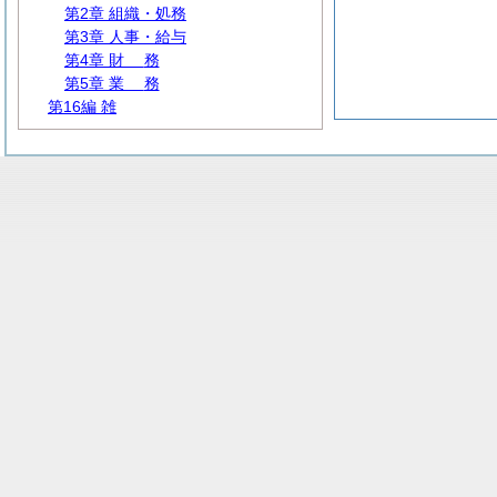
第2章 組織・処務
第3章 人事・給与
第4章
財
務
第5章
業
務
第16編 雑