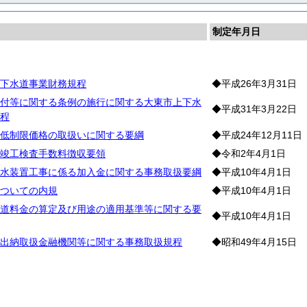
制定年月日
務
下水道事業財務規程
◆平成26年3月31日
付等に関する条例の施行に関する大東市上下水
◆平成31年3月22日
程
低制限価格の取扱いに関する要綱
◆平成24年12月11日
竣工検査手数料徴収要領
◆令和2年4月1日
水装置工事に係る加入金に関する事務取扱要綱
◆平成10年4月1日
ついての内規
◆平成10年4月1日
道料金の算定及び用途の適用基準等に関する要
◆平成10年4月1日
出納取扱金融機関等に関する事務取扱規程
◆昭和49年4月15日