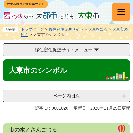
ペ
メ
ー
ニ
ジ
ュ
の
ー
先
を
トップページ
>
移住定住促進サイト
>
大東を知る
>
大東市の
現在地
頭
飛
紹介
>
大東市のシンボル
で
ば
す
し
移住定住促進サイトメニュー
。
て
本
本
文
文
大東市のシンボル
へ
ページ内目次
記事ID：0001020
更新日：2020年11月25日更新
市の木／さんごじゅ