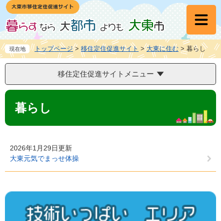
ペ
メ
ー
ニ
ジ
ュ
の
ー
先
を
トップページ
>
移住定住促進サイト
>
大東に住む
>
暮らし
現在地
頭
飛
で
ば
移住定住促進サイトメニュー
す
し
。
て
本
本
文
暮らし
文
へ
2026年1月29日更新
大東元気でまっせ体操