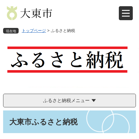
ペ
メ
ー
ニ
ジ
ュ
の
ー
先
を
トップページ
>
ふるさと納税
現在地
頭
飛
で
ば
す
し
。
て
本
文
へ
ふるさと納税メニュー
本
文
大東市ふるさと納税