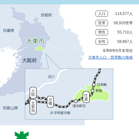
人口
114,577人
世帯
58,920世帯
男性
55,710人
女性
58,867人
令和8年6月末現在
大東市人口・世帯数の推移