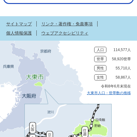
サイトマップ
リンク・著作権・免責事項
個人情報保護
ウェブアクセシビリティ
人口
114,577人
世帯
58,920世帯
男性
55,710人
女性
58,867人
令和8年6月末現在
大東市人口・世帯数の推移