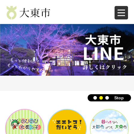
ペ
メ
ー
ニ
ジ
ュ
の
ー
先
を
頭
飛
で
ば
す
し
。
て
本
文
へ
Stop
本
文