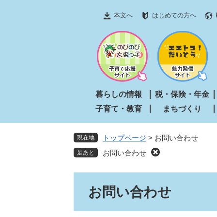
ペ
メ
本文へ
はじめての方へ
ー
ニ
ジ
ュ
の
ー
先
を
頭
飛
で
ば
す
し
暮らしの情報
税・保険・年金
。
て
子育て・教育
まちづくり
本
文
へ
トップページ
>
お問い合わせ
現在地
お問い合わせ
本
お問い合わせ
文