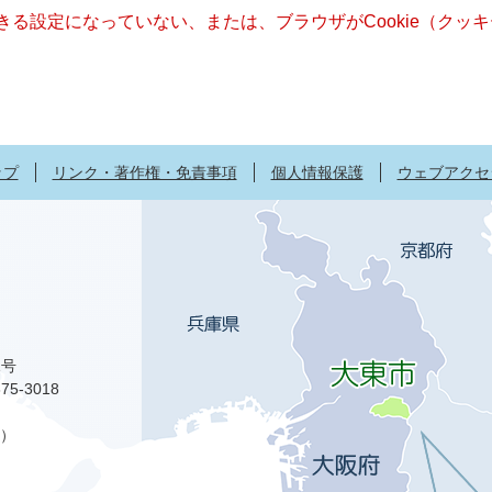
できる設定になっていない、または、ブラウザがCookie（ク
ップ
リンク・著作権・免責事項
個人情報保護
ウェブアクセ
1号
75-3018
）