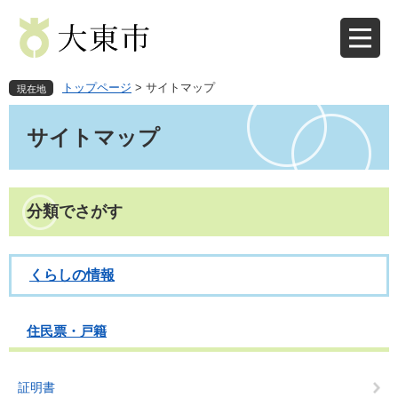
ペ
メ
ー
ニ
ジ
ュ
の
ー
先
を
トップページ
>
サイトマップ
現在地
頭
飛
本
で
ば
文
サイトマップ
す
し
。
て
本
文
分類でさがす
へ
くらしの情報
住民票・戸籍
証明書