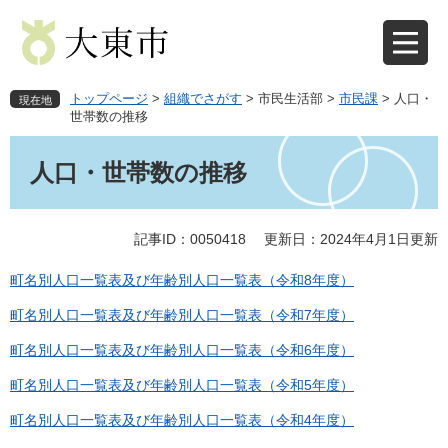
ペ
メ
ー
ニ
ジ
ュ
の
ー
先
を
トップページ
>
組織でさがす
>
市民生活部
>
市民課
>
人口・
現在地
頭
飛
世帯数の推移
で
ば
本
す
し
文
人口・世帯数の推移
。
て
本
文
記事ID：0050418
更新日：2024年4月1日更新
へ
町名別人口一覧表及び年齢別人口一覧表（令和8年度）
町名別人口一覧表及び年齢別人口一覧表（令和7年度）
町名別人口一覧表及び年齢別人口一覧表（令和6年度）
町名別人口一覧表及び年齢別人口一覧表（令和5年度）
町名別人口一覧表及び年齢別人口一覧表（令和4年度）