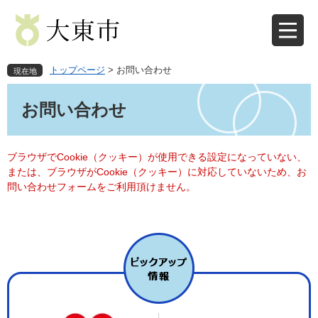
ペ
メ
ー
ニ
ジ
ュ
の
ー
先
を
トップページ
>
お問い合わせ
現在地
頭
飛
本
で
ば
文
お問い合わせ
す
し
。
て
本
文
ブラウザでCookie（クッキー）が使用できる設定になっていない、
へ
または、ブラウザがCookie（クッキー）に対応していないため、お
問い合わせフォームをご利用頂けません。