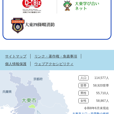
サイトマップ
リンク・著作権・免責事項
個人情報保護
ウェブアクセシビリティ
人口
114,577人
世帯
58,920世帯
男性
55,710人
女性
58,867人
令和8年6月末現在
大東市人口・世帯数の推移