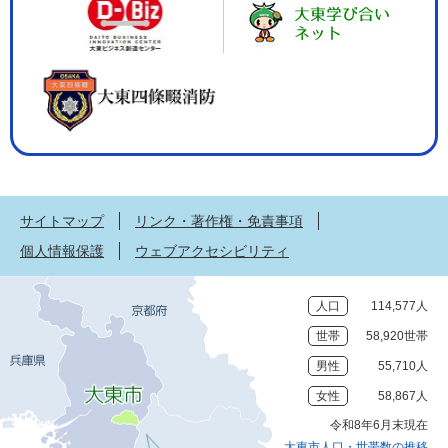
サイトマップ
リンク・著作権・免責事項
個人情報保護
ウェブアクセシビリティ
人口
114,577人
世帯
58,920世帯
男性
55,710人
女性
58,867人
令和8年6月末現在
大東市人口・世帯数の推移