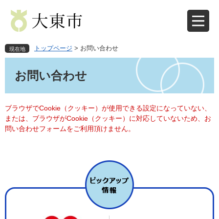
ペ
メ
ー
ニ
ジ
ュ
の
ー
先
を
トップページ
>
お問い合わせ
現在地
頭
飛
本
で
ば
文
お問い合わせ
す
し
。
て
本
文
ブラウザでCookie（クッキー）が使用できる設定になっていない、
へ
または、ブラウザがCookie（クッキー）に対応していないため、お
問い合わせフォームをご利用頂けません。