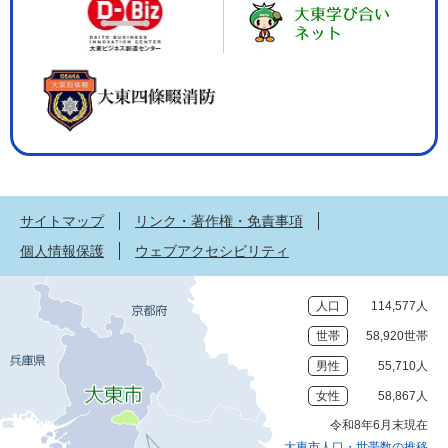
サイトマップ
リンク・著作権・免責事項
個人情報保護
ウェブアクセシビリティ
人口
114,577人
世帯
58,920世帯
男性
55,710人
女性
58,867人
令和8年6月末現在
大東市人口・世帯数の推移