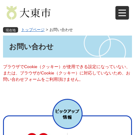
ペ
メ
ー
ニ
ジ
ュ
の
ー
先
を
トップページ
>
お問い合わせ
現在地
頭
飛
本
で
ば
文
お問い合わせ
す
し
。
て
本
文
ブラウザでCookie（クッキー）が使用できる設定になっていない、
へ
または、ブラウザがCookie（クッキー）に対応していないため、お
問い合わせフォームをご利用頂けません。