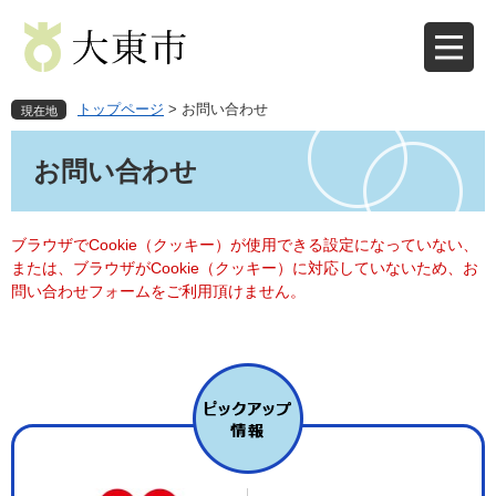
ペ
メ
ー
ニ
ジ
ュ
の
ー
先
を
トップページ
>
お問い合わせ
現在地
頭
飛
本
で
ば
文
お問い合わせ
す
し
。
て
本
文
ブラウザでCookie（クッキー）が使用できる設定になっていない、
へ
または、ブラウザがCookie（クッキー）に対応していないため、お
問い合わせフォームをご利用頂けません。