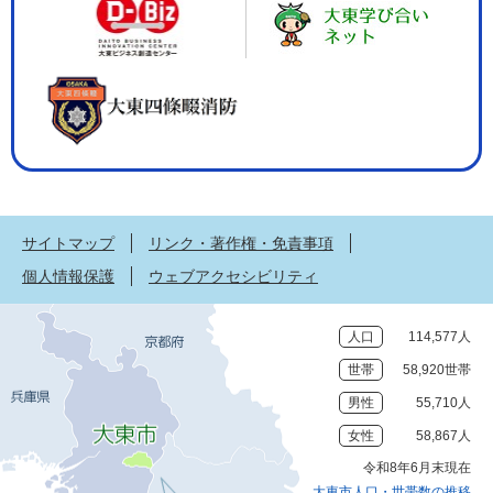
サイトマップ
リンク・著作権・免責事項
個人情報保護
ウェブアクセシビリティ
人口
114,577人
世帯
58,920世帯
男性
55,710人
女性
58,867人
令和8年6月末現在
大東市人口・世帯数の推移