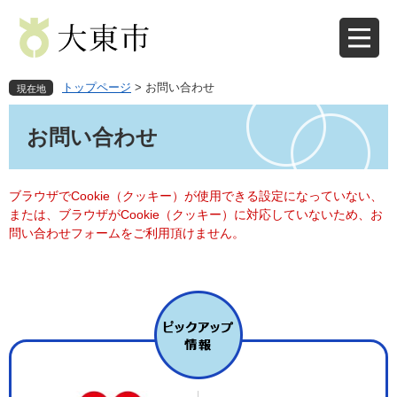
ペ
メ
ー
ニ
ジ
ュ
の
ー
先
を
トップページ
>
お問い合わせ
現在地
頭
飛
本
で
ば
文
お問い合わせ
す
し
。
て
本
文
ブラウザでCookie（クッキー）が使用できる設定になっていない、
へ
または、ブラウザがCookie（クッキー）に対応していないため、お
問い合わせフォームをご利用頂けません。