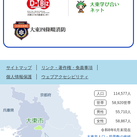
サイトマップ
リンク・著作権・免責事項
個人情報保護
ウェブアクセシビリティ
人口
114,577人
世帯
58,920世帯
男性
55,710人
女性
58,867人
令和8年6月末現在
大東市人口・世帯数の推移