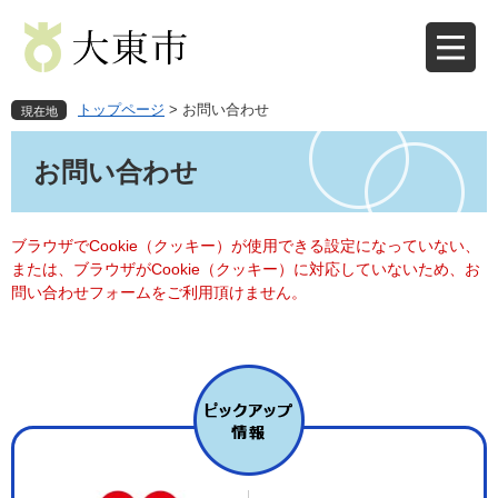
ペ
メ
ー
ニ
ジ
ュ
の
ー
先
を
トップページ
>
お問い合わせ
現在地
頭
飛
本
で
ば
文
お問い合わせ
す
し
。
て
本
文
ブラウザでCookie（クッキー）が使用できる設定になっていない、
へ
または、ブラウザがCookie（クッキー）に対応していないため、お
問い合わせフォームをご利用頂けません。