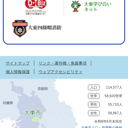
サイトマップ
リンク・著作権・免責事項
個人情報保護
ウェブアクセシビリティ
人口
114,577人
世帯
58,920世帯
男性
55,710人
女性
58,867人
令和8年6月末現在
大東市人口・世帯数の推移