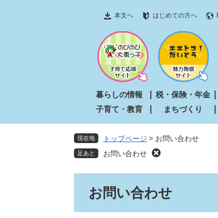
ペ
メ
本文へ
はじめての方へ
ー
ニ
ジ
ュ
の
ー
先
を
頭
飛
で
ば
す
し
暮らしの情報
税・保険・年金
。
て
子育て・教育
まちづくり
本
文
へ
トップページ
>
お問い合わせ
現在地
お問い合わせ
本
お問い合わせ
文