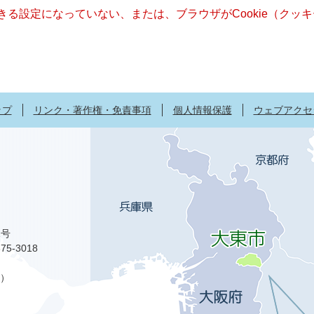
できる設定になっていない、または、ブラウザがCookie（ク
ップ
リンク・著作権・免責事項
個人情報保護
ウェブアクセ
1号
75-3018
）