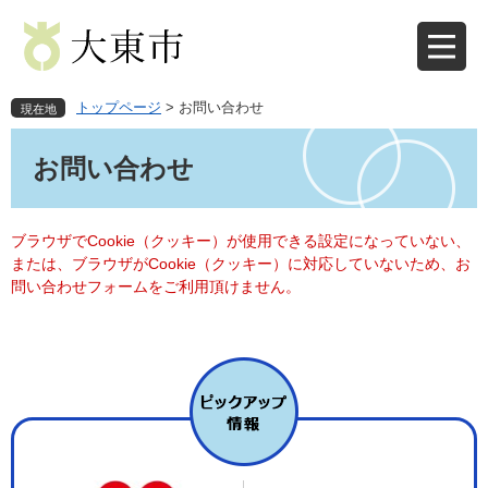
ペ
メ
ー
ニ
ジ
ュ
の
ー
先
を
トップページ
>
お問い合わせ
現在地
頭
飛
本
で
ば
文
お問い合わせ
す
し
。
て
本
文
ブラウザでCookie（クッキー）が使用できる設定になっていない、
へ
または、ブラウザがCookie（クッキー）に対応していないため、お
問い合わせフォームをご利用頂けません。