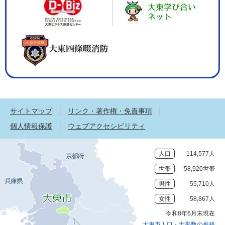
サイトマップ
リンク・著作権・免責事項
個人情報保護
ウェブアクセシビリティ
人口
114,577人
世帯
58,920世帯
男性
55,710人
女性
58,867人
令和8年6月末現在
大東市人口・世帯数の推移