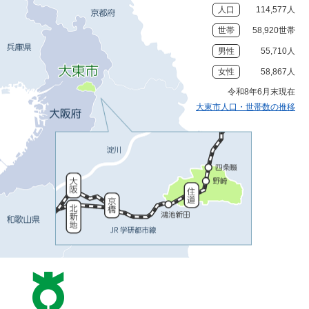
人口
114,577人
世帯
58,920世帯
男性
55,710人
女性
58,867人
令和8年6月末現在
大東市人口・世帯数の推移