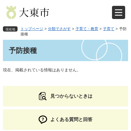
ペ
メ
ー
ニ
ジ
ュ
の
ー
先
を
トップページ
>
分類でさがす
>
子育て・教育
>
子育て
>
予防
現在地
頭
飛
接種
で
ば
本
す
し
文
予防接種
。
て
本
文
現在、掲載されている情報はありません。
へ
見つからないときは
よくある質問と回答