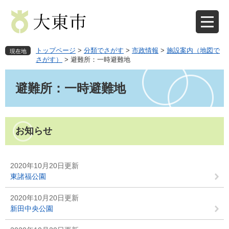
ペ
メ
ー
ニ
ジ
ュ
の
ー
先
を
トップページ
>
分類でさがす
>
市政情報
>
施設案内（地図で
現在地
頭
飛
さがす）
>
避難所：一時避難地
で
ば
本
す
し
文
避難所：一時避難地
。
て
本
文
へ
お知らせ
2020年10月20日更新
東諸福公園
2020年10月20日更新
新田中央公園