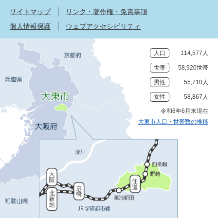
サイトマップ
リンク・著作権・免責事項
個人情報保護
ウェブアクセシビリティ
人口
114,577人
世帯
58,920世帯
男性
55,710人
女性
58,867人
令和8年6月末現在
大東市人口・世帯数の推移