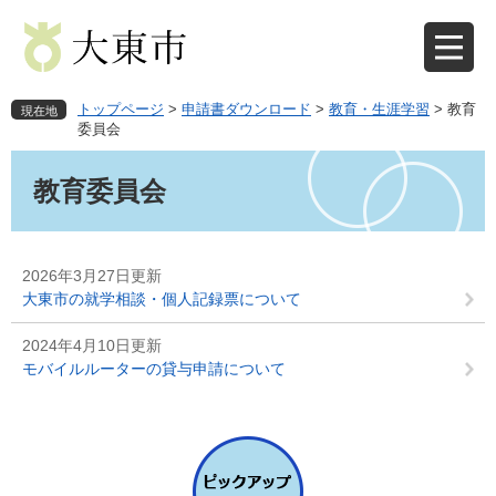
ペ
メ
ー
ニ
ジ
ュ
の
ー
先
を
トップページ
>
申請書ダウンロード
>
教育・生涯学習
>
教育
現在地
頭
飛
委員会
で
ば
本
す
し
文
教育委員会
。
て
本
文
へ
2026年3月27日更新
大東市の就学相談・個人記録票について
2024年4月10日更新
モバイルルーターの貸与申請について