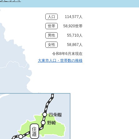
人口
114,577人
世帯
58,920世帯
男性
55,710人
女性
58,867人
令和8年6月末現在
大東市人口・世帯数の推移