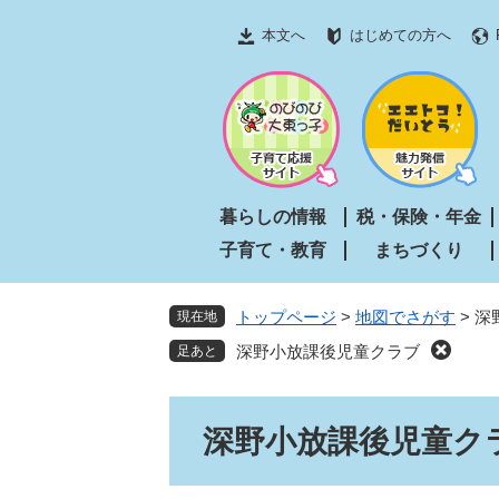
ペ
メ
本文へ
はじめての方へ
ー
ニ
ジ
ュ
の
ー
先
を
頭
飛
で
ば
す
し
暮らしの情報
税・保険・年金
。
て
子育て・教育
まちづくり
本
文
へ
トップページ
>
地図でさがす
>
深
現在地
深野小放課後児童クラブ
本
深野小放課後児童ク
文