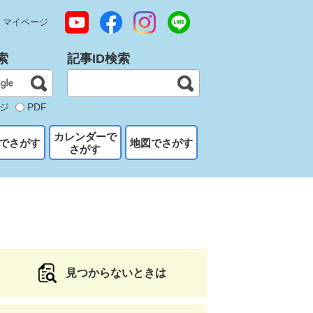
マイページ
索
記事ID検索
ジ
PDF
カレンダーで
でさがす
地図でさがす
さがす
見つからないときは