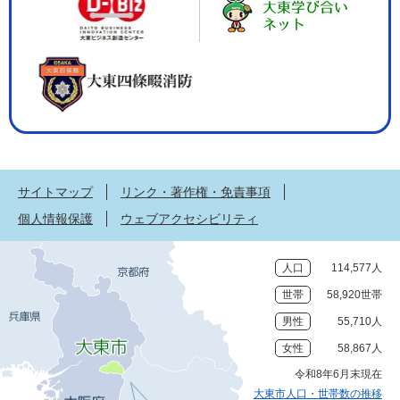
サイトマップ
リンク・著作権・免責事項
個人情報保護
ウェブアクセシビリティ
人口
114,577人
世帯
58,920世帯
男性
55,710人
女性
58,867人
令和8年6月末現在
大東市人口・世帯数の推移