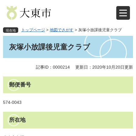
ペ
メ
ー
ニ
ジ
ュ
の
ー
先
を
トップページ
>
地図でさがす
>
灰塚小放課後児童クラブ
現在地
頭
飛
本
で
ば
文
灰塚小放課後児童クラブ
す
し
。
て
本
文
記事ID：0000214
更新日：2020年10月20日更新
へ
郵便番号
574-0043
所在地