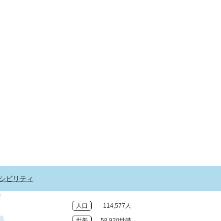
シビリティ
人口
114,577人
世帯
58,920世帯