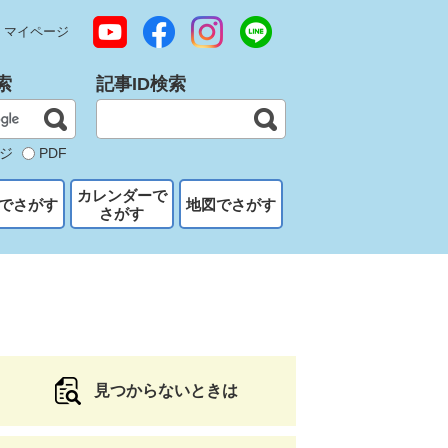
マイページ
索
記事ID検索
ジ
PDF
カレンダーで
でさがす
地図でさがす
さがす
見つからないときは