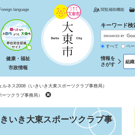
Foreign language
閲覧補助機能
キーワード検
すべて
ペー
情報を
健康・福祉
組織
さがす
市政情報
ェルネス2008（いきいき大東スポーツクラブ事務局）
スポーツクラブ事務局）
（いきいき大東スポーツクラブ事