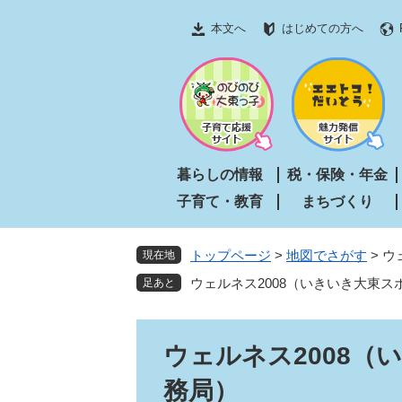
ペ
メ
本文へ
はじめての方へ
ー
ニ
ジ
ュ
の
ー
先
を
頭
飛
で
ば
す
し
暮らしの情報
税・保険・年金
。
て
子育て・教育
まちづくり
本
文
へ
トップページ
>
地図でさがす
>
ウ
現在地
ウェルネス2008（いきいき大東
本
ウェルネス2008
文
務局）