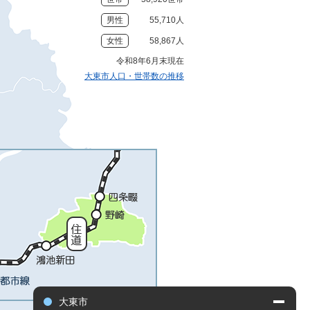
男性
55,710人
女性
58,867人
令和8年6月末現在
大東市人口・世帯数の推移