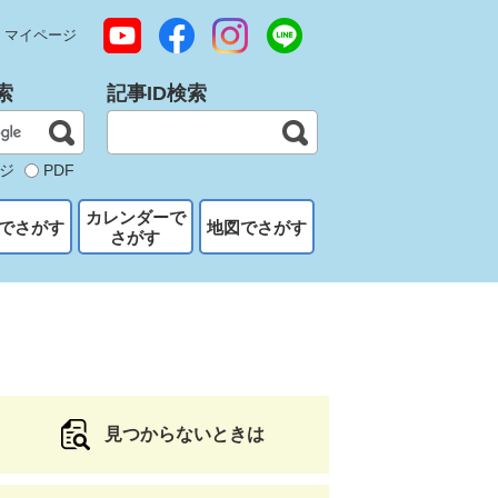
マイページ
索
記事ID検索
ジ
PDF
カレンダーで
でさがす
地図でさがす
さがす
見つからないときは