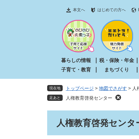
ペ
メ
本文へ
はじめての方へ
ー
ニ
ジ
ュ
の
ー
先
を
頭
飛
で
ば
す
し
暮らしの情報
税・保険・年金
。
て
子育て・教育
まちづくり
本
文
へ
トップページ
>
地図でさがす
>
人
現在地
人権教育啓発センター
本
人権教育啓発センタ
文