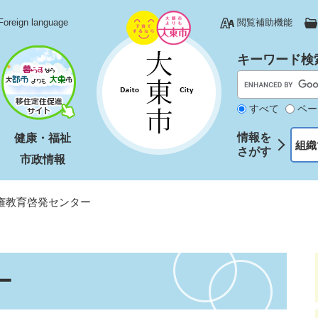
Foreign language
閲覧補助機能
キーワード検
すべて
ペー
情報を
健康・福祉
組織
さがす
市政情報
権教育啓発センター
ー