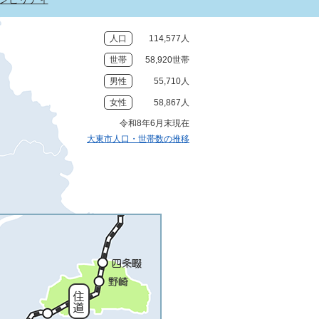
人口
114,577人
世帯
58,920世帯
男性
55,710人
女性
58,867人
令和8年6月末現在
大東市人口・世帯数の推移