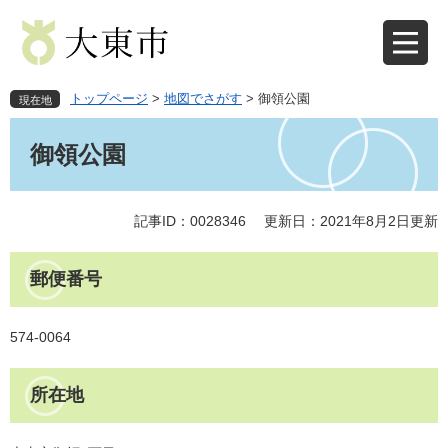
ペ
メ
ー
ニ
ジ
ュ
の
ー
先
を
トップページ
>
地図でさがす
>
御領公園
現在地
頭
飛
本
で
ば
文
御領公園
す
し
。
て
本
文
記事ID：0028346
更新日：2021年8月2日更新
へ
郵便番号
574-0064
所在地