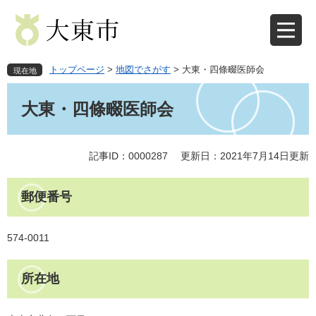
ペ
メ
ー
ニ
ジ
ュ
の
ー
先
を
トップページ
>
地図でさがす
>
大東・四條畷医師会
現在地
頭
飛
本
で
ば
文
大東・四條畷医師会
す
し
。
て
本
文
記事ID：0000287
更新日：2021年7月14日更新
へ
郵便番号
574-0011
所在地