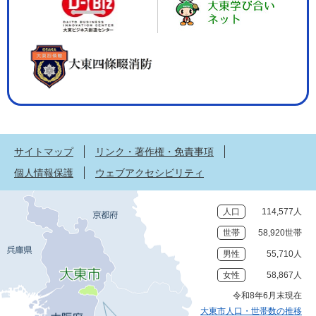
サイトマップ
リンク・著作権・免責事項
個人情報保護
ウェブアクセシビリティ
人口
114,577人
世帯
58,920世帯
男性
55,710人
女性
58,867人
令和8年6月末現在
大東市人口・世帯数の推移