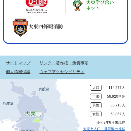
サイトマップ
リンク・著作権・免責事項
個人情報保護
ウェブアクセシビリティ
人口
114,577人
世帯
58,920世帯
男性
55,710人
女性
58,867人
令和8年6月末現在
大東市人口・世帯数の推移