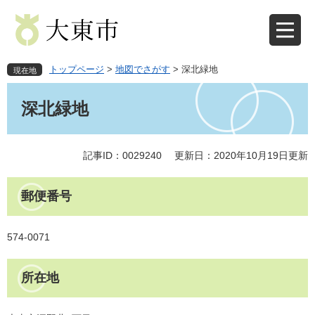
ペ
メ
ー
ニ
ジ
ュ
の
ー
先
を
トップページ
>
地図でさがす
>
深北緑地
現在地
頭
飛
本
で
ば
文
深北緑地
す
し
。
て
本
文
記事ID：0029240
更新日：2020年10月19日更新
へ
郵便番号
574-0071
所在地