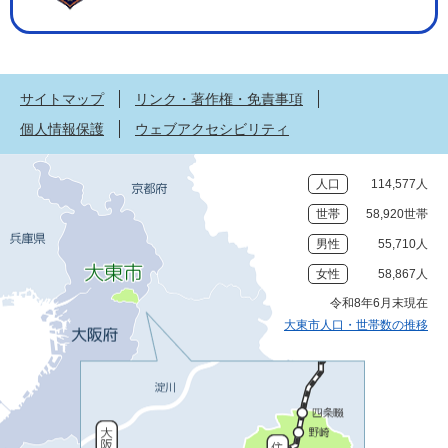
サイトマップ
リンク・著作権・免責事項
個人情報保護
ウェブアクセシビリティ
人口
114,577人
世帯
58,920世帯
男性
55,710人
女性
58,867人
令和8年6月末現在
大東市人口・世帯数の推移