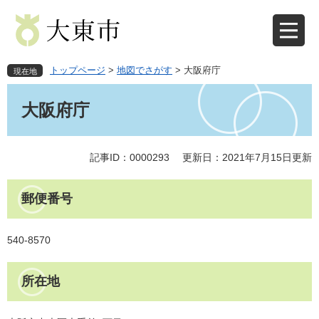
ペ
メ
ー
ニ
ジ
ュ
の
ー
先
を
トップページ
>
地図でさがす
>
大阪府庁
現在地
頭
飛
本
で
ば
文
大阪府庁
す
し
。
て
本
文
記事ID：0000293
更新日：2021年7月15日更新
へ
郵便番号
540-8570
所在地