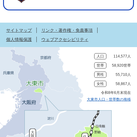
サイトマップ
リンク・著作権・免責事項
個人情報保護
ウェブアクセシビリティ
人口
114,577人
世帯
58,920世帯
男性
55,710人
女性
58,867人
令和8年6月末現在
大東市人口・世帯数の推移