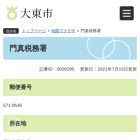
ペ
メ
ー
ニ
ジ
ュ
の
ー
先
を
トップページ
>
地図でさがす
>
門真税務署
現在地
頭
飛
本
で
ば
文
門真税務署
す
し
。
て
本
文
記事ID：0000295
更新日：2021年7月15日更新
へ
郵便番号
571-8545
所在地