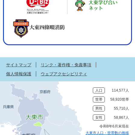
サイトマップ
リンク・著作権・免責事項
個人情報保護
ウェブアクセシビリティ
人口
114,577人
世帯
58,920世帯
男性
55,710人
女性
58,867人
令和8年6月末現在
大東市人口・世帯数の推移