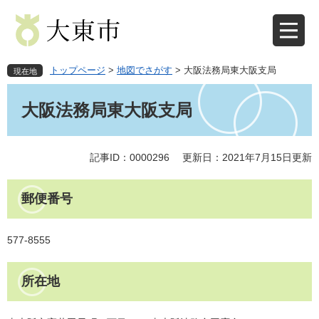
ペ
メ
ー
ニ
ジ
ュ
の
ー
先
を
トップページ
>
地図でさがす
>
大阪法務局東大阪支局
現在地
頭
飛
本
で
ば
文
大阪法務局東大阪支局
す
し
。
て
本
文
記事ID：0000296
更新日：2021年7月15日更新
へ
郵便番号
577-8555
所在地