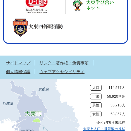
サイトマップ
リンク・著作権・免責事項
個人情報保護
ウェブアクセシビリティ
人口
114,577人
世帯
58,920世帯
男性
55,710人
女性
58,867人
令和8年6月末現在
大東市人口・世帯数の推移