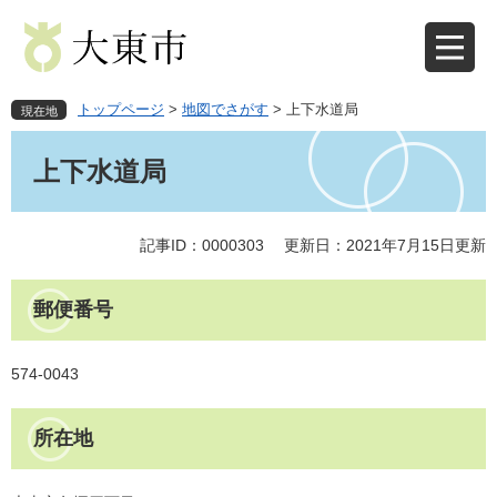
ペ
メ
ー
ニ
ジ
ュ
の
ー
先
を
トップページ
>
地図でさがす
>
上下水道局
現在地
頭
飛
本
で
ば
文
上下水道局
す
し
。
て
本
文
記事ID：0000303
更新日：2021年7月15日更新
へ
郵便番号
574-0043
所在地