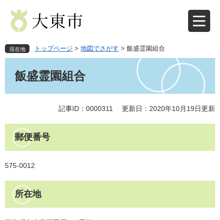
ペ
メ
ー
ニ
ジ
ュ
の
ー
先
を
トップページ
>
地図でさがす
>
飯盛霊園組合
現在地
頭
飛
本
で
ば
文
飯盛霊園組合
す
し
。
て
本
文
記事ID：0000311
更新日：2020年10月19日更新
へ
郵便番号
575-0012
所在地