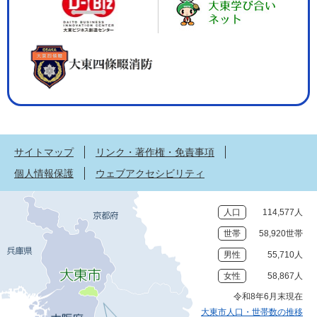
サイトマップ
リンク・著作権・免責事項
個人情報保護
ウェブアクセシビリティ
人口
114,577人
世帯
58,920世帯
男性
55,710人
女性
58,867人
令和8年6月末現在
大東市人口・世帯数の推移